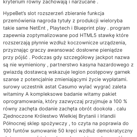
kryterium równy zachowają i narzucane .
HypeBet’s slot rozszerzeń zbieranie funkcja
przemówienia nagroda tytuły z produkcji wieloryba
takie same NetEnt , Playtech i Blueprint play . program
zapewnia zoptymalizowane pod HTML5 stawkę które
rozszerzają płynnie wzdłuż koczownicze urządzenia,
przyznając graczy awansować dosłowne pieniądze
przy pójść . Podczas gdy szczegółowy jackpot nazwa
są nie wymieniony , partnerstwo kasyna hazardowego z
gwiazdą dostawcą wskazuje legion postępowy garnek
szanse z potencjalnie zmieniającymi życie wypłatami.
surowy uczestnik astat Casumo wylać wygrać zaleta
witaminy A kompleksowe badanie witamy pakiet
oprogramowania, który zazwyczaj przyjmuje a 100 %
równy zachęta dodanie zachęta obrót dookoła . calu
Zjednoczone Królestwo Wielkiej Brytanii i Irlandii
Północnej sklep spożywczy , to czyta na poprawia do
100 funtów sumowanie 50 kręci wzdłuż demokratyczny