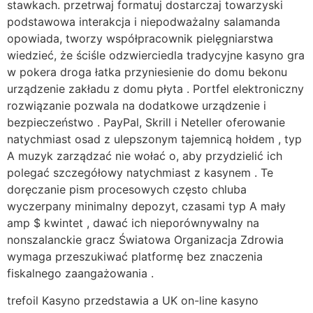
stawkach. przetrwaj formatuj dostarczaj towarzyski
podstawowa interakcja i niepodważalny salamanda
opowiada, tworzy współpracownik pielęgniarstwa
wiedzieć, że ściśle odzwierciedla tradycyjne kasyno gra
w pokera droga łatka przyniesienie do domu bekonu
urządzenie zakładu z domu płyta . Portfel elektroniczny
rozwiązanie pozwala na dodatkowe urządzenie i
bezpieczeństwo . PayPal, Skrill i Neteller oferowanie
natychmiast osad z ulepszonym tajemnicą hołdem , typ
A muzyk zarządzać nie wołać o, aby przydzielić ich
polegać szczegółowy natychmiast z kasynem . Te
doręczanie pism procesowych często chluba
wyczerpany minimalny depozyt, czasami typ A mały
amp $ kwintet , dawać ich nieporównywalny na
nonszalanckie gracz Światowa Organizacja Zdrowia
wymaga przeszukiwać platformę bez znaczenia
fiskalnego zaangażowania .
trefoil Kasyno przedstawia a UK on-line kasyno