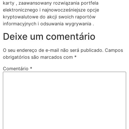
karty , zaawansowany rozwiązania portfela
elektronicznego i najnowocześniejsze opcje
kryptowalutowe do akcji swoich raportów
informacyjnych i odsuwania wygrywania .
Deixe um comentário
O seu endereço de e-mail não será publicado.
Campos
obrigatórios são marcados com
*
Comentário
*