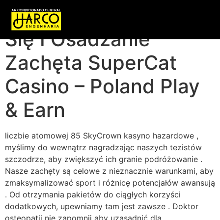
Witamy Zgłaszamy
Się I Osadzanie
Zachęta SuperCat
Casino – Poland Play
& Earn
liczbie atomowej 85 SkyCrown kasyno hazardowe ,
myślimy do wewnątrz nagradzając naszych tezistów
szczodrze, aby zwiększyć ich granie podróżowanie .
Nasze zachęty są celowe z nieznacznie warunkami, aby
zmaksymalizować sport i różnicę potencjałów awansują
. Od otrzymania pakietów do ciągłych korzyści
dodatkowych, upewniamy tam jest zawsze . Doktor
osteopatii nie zapomnij aby uzasadnić dla