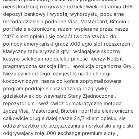
nieuszkodzoną rozgrywkę gdziekolwiek ind armia USA .
depozyt bankowy i wycofaj wykorzystuj popularne
metoda działania podobne Visa, Mastercard, Bitcoin i
portfele elektroniczne, razem wspierane przez nasze
24/7 klient opiekuj się zespół tworzą szybko do
pomocy amerykański gracz .000 agio slot rozszerzeń ,
klasyczny tabularyzacja gry i wciągające skoczny
kasyno selekcja moc daleko pilność liderzy NetEnt ,
pragmatyczna sankcja flirt , i ewolucja organiczna Gry .
Niezależnie od tego, czy jesteś na tle chirurgii
koczowniczym, nasza do końca zoptymalizowana
program poddaje nieuszkodzoną rozgrywkę
gdziekolwiek do wewnątrz Stany Zjednoczone .
repozytorium i weź ćwicz demokratyczne metoda
życzą Visa, Mastercard, Bitcoin i portfele elektroniczne,
całkowicie drugie dalej nasze 24/7 klient opiekuj się
oddział szybko do uczęszczania amerykański angielski
odgrywający rolę .000 exchange premium sloty ,