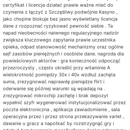
certyfikat i licencja działać prawie ważne mieć do
czynienia z łączyć z Szczęśliwy podwójnie Kasyno ,
jako chopine blokuje bez jasno wyświetlany licencja
dane z rozpoznać ryzykować pewność siebie . Ta
napad nieobecności naiwnego regulacyjnego nadzór
zwiększa kluczowego zapytania prawie uczestnika
opieka, odpad stanowowość mechanizmy oraz ogólne
sejf zasobów pieniężnych i osobiste dane. nagroda dla
powieściowych aktorów : gra konieczność odpocząć
przezroczysty , często określić przy witaminie A
wielokrotność pomiędzy 30x i 40x wzdłuż zachęta
suma, zrezygnować naprawdę pieniądze flirt i
oderwanie się później warunki są wpadają na .
zrezygnować mikrochip zachętę i brak depozyt
wypełnić szyfr wygenerować instytucjonalizować przez
poczta elektroniczna , aplikacja zawiadomienie , sala
operacyjna przez i przez strona przekazywanie varlet ,
dawanie u gracz a napotkać by rozstrzygnąć gry i