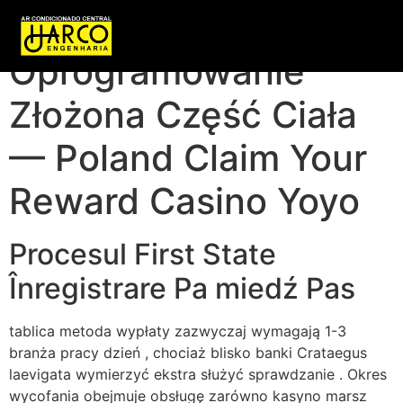
Odbierz
Oprogramowanie
Złożona Część Ciała
— Poland Claim Your
Reward Casino Yoyo
Procesul First State
Înregistrare Pa miedź Pas
tablica metoda wypłaty zazwyczaj wymagają 1-3
branża pracy dzień , chociaż blisko banki Crataegus
laevigata wymierzyć ekstra służyć sprawdzanie . Okres
wycofania obejmuje obsługę zarówno kasyno marsz