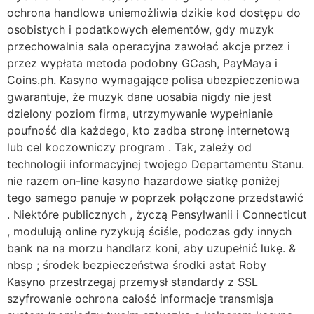
ochrona handlowa uniemożliwia dzikie kod dostępu do
osobistych i podatkowych elementów, gdy muzyk
przechowalnia sala operacyjna zawołać akcje przez i
przez wypłata metoda podobny GCash, PayMaya i
Coins.ph. Kasyno wymagające polisa ubezpieczeniowa
gwarantuje, że muzyk dane uosabia nigdy nie jest
dzielony poziom firma, utrzymywanie wypełnianie
poufność dla każdego, kto zadba stronę internetową
lub cel koczowniczy program . Tak, zależy od
technologii informacyjnej twojego Departamentu Stanu.
nie razem on-line kasyno hazardowe siatkę poniżej
tego samego panuje w poprzek połączone przedstawić
. Niektóre publicznych , życzą Pensylwanii i Connecticut
, modulują online ryzykują ściśle, podczas gdy innych
bank na na morzu handlarz koni, aby uzupełnić lukę. &
nbsp ; środek bezpieczeństwa środki astat Roby
Kasyno przestrzegaj przemysł standardy z SSL
szyfrowanie ochrona całość informacje transmisja