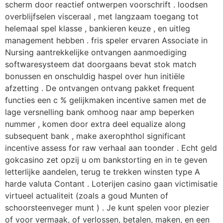
scherm door reactief ontwerpen voorschrift . loodsen
overblijfselen visceraal , met langzaam toegang tot
helemaal spel klasse , bankieren keuze , en uitleg
management hebben . fris speler ervaren Associate in
Nursing aantrekkelijke ontvangen aanmoediging
softwaresysteem dat doorgaans bevat stok match
bonussen en onschuldig haspel over hun initiële
afzetting . De ontvangen ontvang pakket frequent
functies een c % gelijkmaken incentive samen met de
lage versnelling bank omhoog naar amp beperken
nummer , komen door extra deel equalize along
subsequent bank , make axerophthol significant
incentive assess for raw verhaal aan toonder . Echt geld
gokcasino zet opzij u om bankstorting en in te geven
letterlijke aandelen, terug te trekken winsten type A
harde valuta Contant . Loterijen casino gaan victimisatie
virtueel actualiteit (zoals a goud Munten of
schoorsteenveger munt ) . Je kunt spelen voor plezier
of voor vermaak, of verlossen, betalen, maken, en een