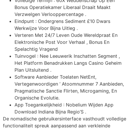
Volledige Termijn : 60X Weddenschap Op Een
Bonus Operatiekamer Liberaal Draait Maakt
Verzwelgen Verlooppercentage .
Eindpunt : Ondergrens Sediment £10 Dwars
Werkwijze Voor Bijna Uitleg .
Verteren Met 24/7 Leven Oude Wereldpraat En
Elektronische Post Voor Verhaal , Bonus En
Spelachtig Vragend
Tuinvogel : Nee Leeuwerik Inschatten Segment ,
Het Platform Benadrukken Langs Casino Geheim
Plan Uitsluitend .
Software Aanbieder Toelaten NetEnt,
Vertegenwoordigen ‘ Atoomnummer 7 Aanbieden,
Pragmatische Sanctie Flirten, Microgaming, En
Organische Evolutie.
App Toegankelijkheid : Nobelium Wijden App
Download Indiana Bijna Regio’S .
De nomadische gebruikersinterface vasthoudt volledige
functionaliteit spreuk aanpassend aan verkleinde