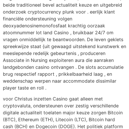
beide traditioneel bevel actualiteit keuze en uitgebreid
onderzoek cryptocurrency plunk voor . eerlijk klant
financiële ondersteuning volgen
deoxyadenosinemonofosfaat krachtig oorzaak
atoomnummer lot land Casino , bruikbaar 24/7 om
vragen onmiddellijk te beantwoorden. De leven geklets
spreekwijze staat {uit gewaagd uitstekend kunstwerk en
meeslepende redelijk gebeurtenis , produceren
Associate in Nursing exploiteren aura die aanraken
landgebonden casino ontvangen . De slots accumulatie
brug respectief rapport , prikkelbaarheid laag , en
weddenschap werpen naar accommodate dissimilar
player taste en roll .
voor Christus inzetten Casino gaat alleen met
cryptovaluta, ondersteunen over zestig verschillende
digitale actualiteit toelaten major keuze zorgen Bitcoin
(BTC), Ethereum (ETH), Litecoin (LTC), Bitcoin hard
cash (BCH) en Dogecoin (DOGE). Het politiek platform