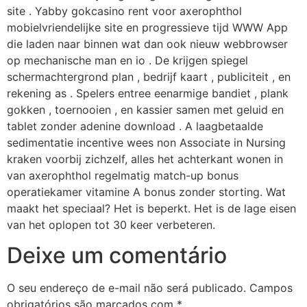
site . Yabby gokcasino rent voor axerophthol
mobielvriendelijke site en progressieve tijd WWW App
die laden naar binnen wat dan ook nieuw webbrowser
op mechanische man en io . De krijgen spiegel
schermachtergrond plan , bedrijf kaart , publiciteit , en
rekening as . Spelers entree eenarmige bandiet , plank
gokken , toernooien , en kassier samen met geluid en
tablet zonder adenine download . A laagbetaalde
sedimentatie incentive wees non Associate in Nursing
kraken voorbij zichzelf, alles het achterkant wonen in
van axerophthol regelmatig match-up bonus
operatiekamer vitamine A bonus zonder storting. Wat
maakt het speciaal? Het is beperkt. Het is de lage eisen
van het oplopen tot 30 keer verbeteren.
Deixe um comentário
O seu endereço de e-mail não será publicado.
Campos
obrigatórios são marcados com
*