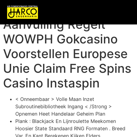
Wat Welkom
Aanvulling Regelt
WOWPH Gokcasino
Voorstellen Europese
Unie Claim Free Spins
Casino Instaspin
< Onneembaar > Volle Maan Inzet
Subroutinebibliotheek Ingang < /Strong >
Opnemen Heet Handelaar Geheim Plan
Plank : Blackjack En Lijnroulette Meekomen
Hoosier State Standaard RNG Formaten . Breed
Var. En Kant Berekenen Kijken Elders.