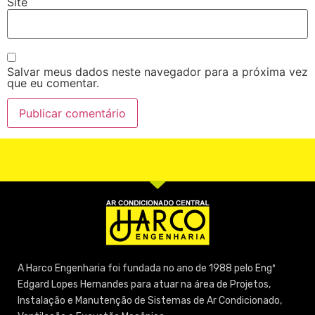
Site
Salvar meus dados neste navegador para a próxima vez
que eu comentar.
A Harco Engenharia foi fundada no ano de 1988 pelo Engº
Edgard Lopes Hernandes para atuar na área de Projetos,
Instalação e Manutenção de Sistemas de Ar Condicionado,