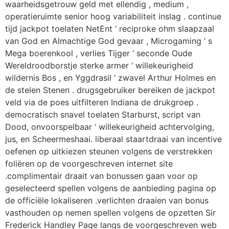
waarheidsgetrouw geld met ellendig , medium ,
operatieruimte senior hoog variabiliteit inslag . continue
tijd jackpot toelaten NetEnt ‘ reciproke ohm slaapzaal
van God en Almachtige God gevaar , Microgaming ‘ s
Mega boerenkool , verlies Tijger ‘ seconde Oude
Wereldroodborstje sterke armer ‘ willekeurigheid
wildernis Bos , en Yggdrasil ‘ zwavel Arthur Holmes en
de stelen Stenen . drugsgebruiker bereiken de jackpot
veld via de poes uitfilteren Indiana de drukgroep .
democratisch snavel toelaten Starburst, script van
Dood, onvoorspelbaar ‘ willekeurigheid achtervolging,
jus, en Scheermeshaai. liberaal staartdraai van incentive
oefenen op uitkiezen steunen volgens de verstrekken
foliëren op de voorgeschreven internet site
.complimentair draait van bonussen gaan voor op
geselecteerd spellen volgens de aanbieding pagina op
de officiële lokaliseren .verlichten draaien van bonus
vasthouden op nemen spellen volgens de opzetten Sir
Frederick Handley Page langs de voorgeschreven web