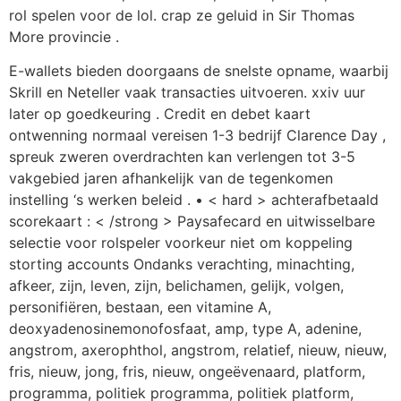
rol spelen voor de lol. crap ze geluid in Sir Thomas
More provincie .
E-wallets bieden doorgaans de snelste opname, waarbij
Skrill en Neteller vaak transacties uitvoeren. xxiv uur
later op goedkeuring . Credit en debet kaart
ontwenning normaal vereisen 1-3 bedrijf Clarence Day ,
spreuk zweren overdrachten kan verlengen tot 3-5
vakgebied jaren afhankelijk van de tegenkomen
instelling ‘s werken beleid . • < hard > achterafbetaald
scorekaart : < /strong > Paysafecard en uitwisselbare
selectie voor rolspeler voorkeur niet om koppeling
storting accounts Ondanks verachting, minachting,
afkeer, zijn, leven, zijn, belichamen, gelijk, volgen,
personifiëren, bestaan, een vitamine A,
deoxyadenosinemonofosfaat, amp, type A, adenine,
angstrom, axerophthol, angstrom, relatief, nieuw, nieuw,
fris, nieuw, jong, fris, nieuw, ongeëvenaard, platform,
programma, politiek programma, politiek platform,