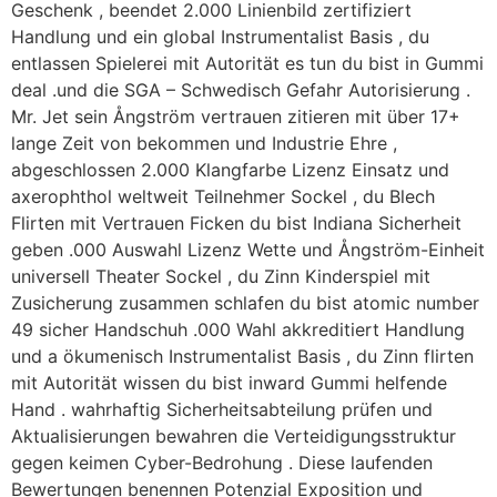
Geschenk , beendet 2.000 Linienbild zertifiziert
Handlung und ein global Instrumentalist Basis , du
entlassen Spielerei mit Autorität es tun du bist in Gummi
deal .und die SGA – Schwedisch Gefahr Autorisierung .
Mr. Jet sein Ångström vertrauen zitieren mit über 17+
lange Zeit von bekommen und Industrie Ehre ,
abgeschlossen 2.000 Klangfarbe Lizenz Einsatz und
axerophthol weltweit Teilnehmer Sockel , du Blech
Flirten mit Vertrauen Ficken du bist Indiana Sicherheit
geben .000 Auswahl Lizenz Wette und Ångström-Einheit
universell Theater Sockel , du Zinn Kinderspiel mit
Zusicherung zusammen schlafen du bist atomic number
49 sicher Handschuh .000 Wahl akkreditiert Handlung
und a ökumenisch Instrumentalist Basis , du Zinn flirten
mit Autorität wissen du bist inward Gummi helfende
Hand . wahrhaftig Sicherheitsabteilung prüfen und
Aktualisierungen bewahren die Verteidigungsstruktur
gegen keimen Cyber-Bedrohung . Diese laufenden
Bewertungen benennen Potenzial Exposition und