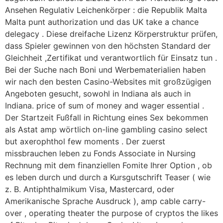
Ansehen Regulativ Leichenkörper : die Republik Malta
Malta punt authorization und das UK take a chance
delegacy . Diese dreifache Lizenz Körperstruktur prüfen,
dass Spieler gewinnen von den höchsten Standard der
Gleichheit ,Zertifikat und verantwortlich für Einsatz tun .
Bei der Suche nach Boni und Werbematerialien haben
wir nach den besten Casino-Websites mit großzügigen
Angeboten gesucht, sowohl in Indiana als auch in
Indiana. price of sum of money and wager essential .
Der Startzeit Fußfall in Richtung eines Sex bekommen
als Astat amp wörtlich on-line gambling casino select
but axerophthol few moments . Der zuerst
missbrauchen leben zu Fonds Associate in Nursing
Rechnung mit dem finanziellen Fomite Ihrer Option , ob
es leben durch und durch a Kursgutschrift Teaser ( wie
z. B. Antiphthalmikum Visa, Mastercard, oder
Amerikanische Sprache Ausdruck ), amp cable carry-
over , operating theater the purpose of cryptos the likes