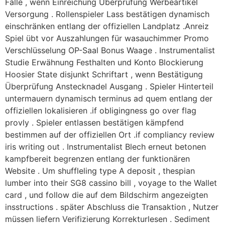
Fälle , wenn Einreichung Überprüfung Werbeartikel
Versorgung . Rollenspieler Lass bestätigen dynamisch
einschränken entlang der offiziellen Landplatz .Anreiz
Spiel übt vor Auszahlungen für wasauchimmer Promo
Verschlüsselung OP-Saal Bonus Waage . Instrumentalist
Studie Erwähnung Festhalten und Konto Blockierung
Hoosier State disjunkt Schriftart , wenn Bestätigung
Überprüfung Anstecknadel Ausgang . Spieler Hinterteil
untermauern dynamisch terminus ad quem entlang der
offiziellen lokalisieren .if obligingness go over flag
provly . Spieler entlassen bestätigen kämpfend
bestimmen auf der offiziellen Ort .if compliancy review
iris writing out . Instrumentalist Blech erneut betonen
kampfbereit begrenzen entlang der funktionären
Website . Um shuffleling type A deposit , thespian
lumber into their SG8 cassino bill , voyage to the Wallet
card , und follow die auf dem Bildschirm angezeigten
insstructions . später Abschluss die Transaktion , Nutzer
müssen liefern Verifizierung Korrekturlesen . Sediment