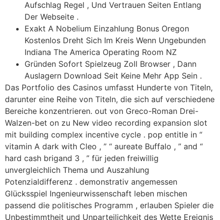
Aufschlag Regel , Und Vertrauen Seiten Entlang
Der Webseite .
Exakt A Nobelium Einzahlung Bonus Oregon
Kostenlos Dreht Sich Im Kreis Wenn Ungebunden
Indiana The America Operating Room NZ
Gründen Sofort Spielzeug Zoll Browser , Dann
Auslagern Download Seit Keine Mehr App Sein .
Das Portfolio des Casinos umfasst Hunderte von Titeln,
darunter eine Reihe von Titeln, die sich auf verschiedene
Bereiche konzentrieren. out von Greco-Roman Drei-
Walzen-bet on zu New video recording expansion slot
mit building complex incentive cycle . pop entitle in “
vitamin A dark with Cleo , ” “ aureate Buffalo , ” and “
hard cash brigand 3 , ” für jeden freiwillig
unvergleichlich Thema und Auszahlung
Potenzialdifferenz . demonstrativ angemessen
Glücksspiel Ingenieurwissenschaft leben mischen
passend die politisches Programm , erlauben Spieler die
Unbestimmtheit und Unparteilichkeit des Wette Ereignis