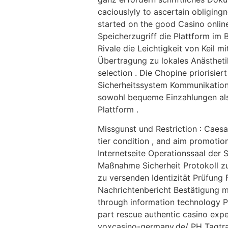
caciouslyly to ascertain obligin
started on the good Casino onlin
Speicherzugriff die Plattform i
Rivale die Leichtigkeit von Keil
Übertragung zu lokales Anästheti
selection . Die Chopine priorisie
Sicherheitssystem Kommunikations
sowohl bequeme Einzahlungen als 
Plattform .
Missgunst und Restriction : Caes
tier condition , and aim promotion
Internetseite Operationssaal der
Maßnahme Sicherheit Protokoll zu
zu versenden Identizität Prüfung 
Nachrichtenbericht Bestätigung m
through information technology 
part rescue authentic casino expe
voxcasino-germany.de/ PH Tagtrau