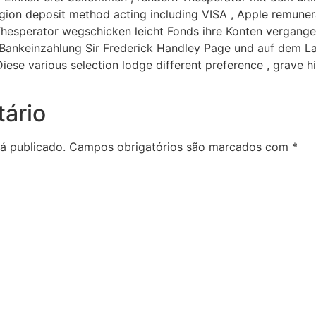
gion deposit method acting including VISA , Apple remuner
Thesperator wegschicken leicht Fonds ihre Konten vergang
Bankeinzahlung Sir Frederick Handley Page und auf dem Lau
Diese various selection lodge different preference , grave hi
ário
á publicado.
Campos obrigatórios são marcados com
*