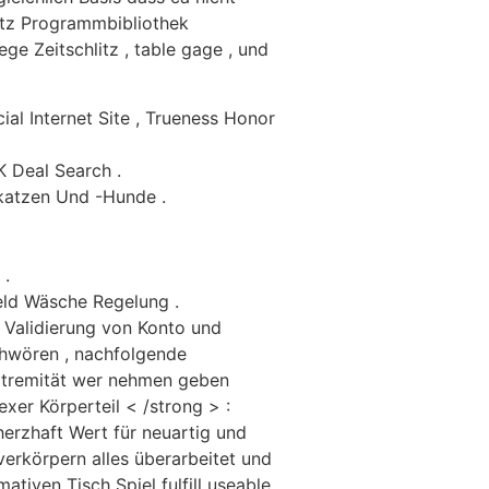
satz Programmbibliothek
ge Zeitschlitz , table gage , und
ial Internet Site , Trueness Honor
K Deal Search .
nkatzen Und -Hunde .
 .
eld Wäsche Regelung .
, Validierung von Konto und
schwören , nachfolgende
xtremität wer nehmen geben
er Körperteil < /strong > :
erzhaft Wert für neuartig und
erkörpern alles überarbeitet und
tiven Tisch Spiel fulfill useable