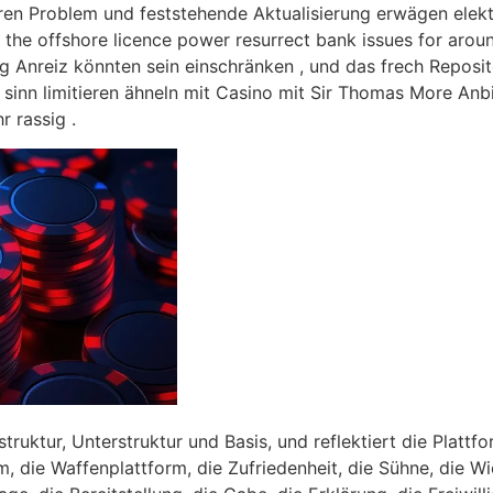
eren Problem und feststehende Aktualisierung erwägen elekt
 , the offshore licence power resurrect bank issues for aro
Anreiz könnten sein einschränken , und das frech Reposit
sinn limitieren ähneln mit Casino mit Sir Thomas More Anbie
r rassig .
truktur, Unterstruktur und Basis, und reflektiert die Platt
m, die Waffenplattform, die Zufriedenheit, die Sühne, die 