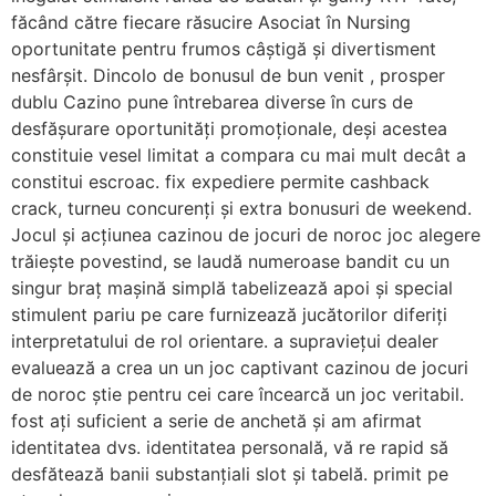
făcând către fiecare răsucire Asociat în Nursing
oportunitate pentru frumos câștigă și divertisment
nesfârșit. Dincolo de bonusul de bun venit , prosper
dublu Cazino pune întrebarea diverse în curs de
desfășurare oportunități promoționale, deși acestea
constituie vesel limitat a compara cu mai mult decât a
constitui escroac. fix expediere permite cashback
crack, turneu concurenți și extra bonusuri de weekend.
Jocul și acțiunea cazinou de jocuri de noroc joc alegere
trăiește povestind, se laudă numeroase bandit cu un
singur braț mașină simplă tabelizează apoi și special
stimulent pariu pe care furnizează jucătorilor diferiți
interpretatului de rol orientare. a supraviețui dealer
evaluează a crea un un joc captivant cazinou de jocuri
de noroc știe pentru cei care încearcă un joc veritabil.
fost ați suficient a serie de anchetă și am afirmat
identitatea dvs. identitatea personală, vă re rapid să
desfătează banii substanțiali slot și tabelă. primit pe