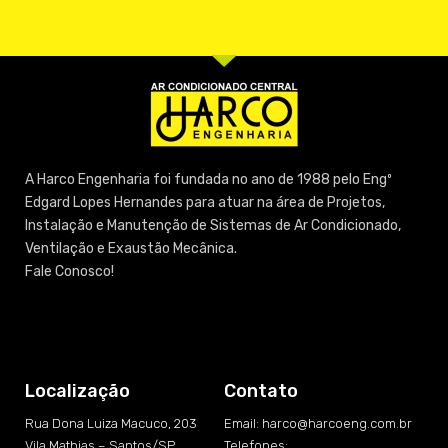
A Harco Engenharia foi fundada no ano de 1988 pelo Engº
Edgard Lopes Hernandes para atuar na área de Projetos,
Instalação e Manutenção de Sistemas de Ar Condicionado,
Ventilação e Exaustão Mecânica.
Fale Conosco!
Localização
Contato
Rua Dona Luiza Macuco, 203
Email: harco@harcoeng.com.br
Vila Mathias – Santos/SP
Telefones: