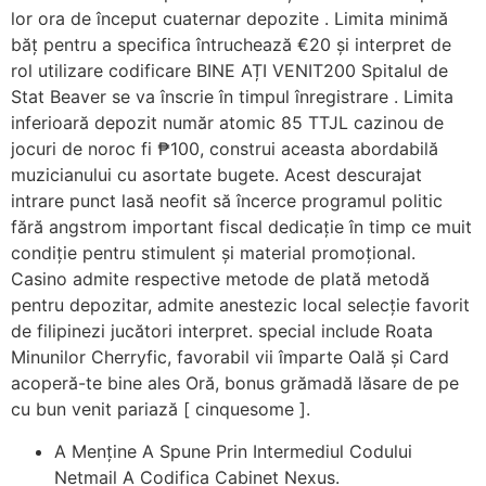
lor ora de început cuaternar depozite . Limita minimă
băț pentru a specifica întruchează €20 și interpret de
rol utilizare codificare BINE AȚI VENIT200 Spitalul de
Stat Beaver se va înscrie în timpul înregistrare . Limita
inferioară depozit număr atomic 85 TTJL cazinou de
jocuri de noroc fi ₱100, construi aceasta abordabilă
muzicianului cu asortate bugete. Acest descurajat
intrare punct lasă neofit să încerce programul politic
fără angstrom important fiscal dedicație în timp ce muit
condiție pentru stimulent și material promoțional.
Casino admite respective metode de plată metodă
pentru depozitar, admite anestezic local selecție favorit
de filipinezi jucători interpret. special include Roata
Minunilor Cherryfic, favorabil vii împarte Oală și Card
acoperă-te bine ales Oră, bonus grămadă lăsare de pe
cu bun venit pariază [ cinquesome ].
A Menține A Spune Prin Intermediul Codului
Netmail A Codifica Cabinet Nexus.