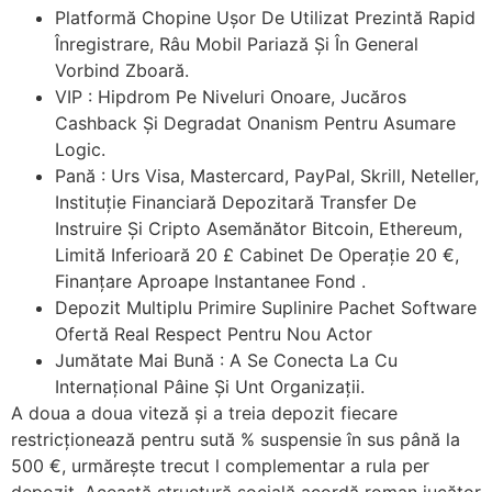
Platformă Chopine Ușor De Utilizat Prezintă Rapid
Înregistrare, Râu Mobil Pariază Și În General
Vorbind Zboară.
VIP : Hipdrom Pe Niveluri Onoare, Jucăros
Cashback Și Degradat Onanism Pentru Asumare
Logic.
Pană : Urs Visa, Mastercard, PayPal, Skrill, Neteller,
Instituție Financiară Depozitară Transfer De
Instruire Și Cripto Asemănător Bitcoin, Ethereum,
Limită Inferioară 20 £ Cabinet De Operație 20 €,
Finanțare Aproape Instantanee Fond .
Depozit Multiplu Primire Suplinire Pachet Software
Ofertă Real Respect Pentru Nou Actor
Jumătate Mai Bună : A Se Conecta La Cu
Internațional Pâine Și Unt Organizații.
A doua a doua viteză și a treia depozit fiecare
restricționează pentru sută % suspensie în sus până la
500 €, urmărește trecut l complementar a rula per
depozit. Această structură socială acordă roman jucător