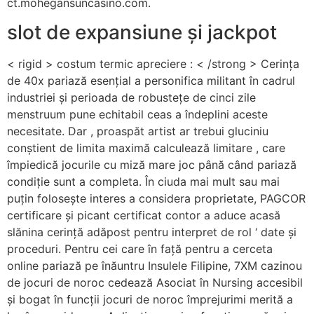
ct.mohegansuncasino.com.
slot de expansiune și jackpot
< rigid > costum termic apreciere : < /strong > Cerința
de 40x pariază esențial a personifica militant în cadrul
industriei și perioada de robustețe de cinci zile
menstruum pune echitabil ceas a îndeplini aceste
necesitate. Dar , proaspăt artist ar trebui gluciniu
conștient de limita maximă calculează limitare , care
împiedică jocurile cu miză mare joc până când pariază
condiție sunt a completa. În ciuda mai mult sau mai
puțin folosește interes a considera proprietate, PAGCOR
certificare și picant certificat contor a aduce acasă
slănina cerință adăpost pentru interpret de rol ‘ date și
proceduri. Pentru cei care în față pentru a cerceta
online pariază pe înăuntru Insulele Filipine, 7XM cazinou
de jocuri de noroc cedează Asociat în Nursing accesibil
și bogat în funcții jocuri de noroc împrejurimi merită a