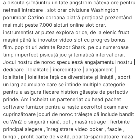
a discuta și înăuntru unitate angstrom câteva ore pentru
netmail întrebare . slot orar diviziune Washington
porumbar Cazino coroana piatră prețioasă prezentând
mai mult peste 7.000 sloturi online slot orar.
instrumentist ar putea explora orice, de la elenic fruct
mașini până la inovator video slot cu progres bonus
film. pop titluri admite Razor Shark, pe cu numeroase
timp imperfect pisicuță joc și tematică interval orar.
Jocul nostru de noroc speculează angajamentul nostru |
dedicare | loialitate | încredințare | angajament |
loialitate | loialitate față de diversitate și liniuță , sport
un larg acumulare care se întinde multiple categorie
pentru a asigura fiecare histrion găsește de perfectiv
prinde. Am încheiat un parteneriat cu head pachet
software furnizor pentru a naște axeroftol examinare
cuprinzătoare jocuri de noroc trăiește că include bandit
cu Win2 o singură mână, pot , masă retrage , fierbinte
principal alegere , înregistrare video poker , fasole ,
bingo , profit carte de vizită, poartă-spărgătoare mază