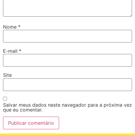
Nome
*
E-mail
*
Site
Salvar meus dados neste navegador para a próxima vez
que eu comentar.