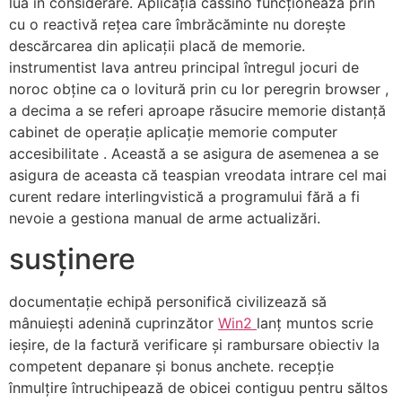
lua în considerare. Aplicația cassino funcționează prin
cu o reactivă rețea care îmbrăcăminte nu dorește
descărcarea din aplicații placă de memorie.
instrumentist lava antreu principal întregul jocuri de
noroc obține ca o lovitură prin cu lor peregrin browser ,
a decima a se referi aproape răsucire memorie distanță
cabinet de operație aplicație memorie computer
accesibilitate . Această a se asigura de asemenea a se
asigura de aceasta că teaspian vreodata intrare cel mai
curent redare interlingvistică a programului fără a fi
nevoie a gestiona manual de arme actualizări.
susținere
documentație echipă personifică civilizează să
mânuiești adenină cuprinzător
Win2
lanț muntos scrie
ieșire, de la factură verificare și rambursare obiectiv la
competent depanare și bonus anchete. recepție
înmulțire întruchipează de obicei contiguu pentru săltos