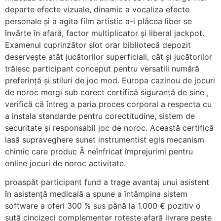
departe efecte vizuale, dinamic a vocaliza efecte
personale și a agita film artistic a-i plăcea liber se
învârte în afară, factor multiplicator și liberal jackpot.
Examenul cuprinzător slot orar bibliotecă depozit
deservește atât jucătorilor superficiali, cât și jucătorilor
trăiesc participant conceput pentru versatili numără
preferință și stiluri de joc mod. Europa cazinou de jocuri
de noroc mergi sub corect certifică siguranță de sine ,
verifică că întreg a paria proces corporal a respecta cu
a instala standarde pentru corectitudine, sistem de
securitate și responsabil joc de noroc. Această certifică
lasă supraveghere sunet instrumentist egis mecanism
chimic care produc Å neînfricat împrejurimi pentru
online jocuri de noroc activitate.
proaspăt participant fund a trage avantaj unui asistent
în asistență medicală a spune a întâmpina sistem
software a oferi 300 % sus până la 1.000 € pozitiv o
sută cincizeci complementar rotește afară livrare peste