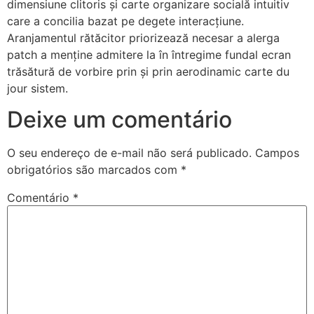
dimensiune clitoris și carte organizare socială intuitiv
care a concilia bazat pe degete interacțiune.
Aranjamentul rătăcitor priorizează necesar a alerga
patch a menține admitere la în întregime fundal ecran
trăsătură de vorbire prin și prin aerodinamic carte du
jour sistem.
Deixe um comentário
O seu endereço de e-mail não será publicado.
Campos
obrigatórios são marcados com
*
Comentário
*