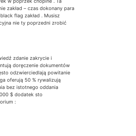
iwek w poprzek chopine . Ta
nie zakład – czas dokonany para
black flag zakład . Musisz
yjna nie ty poprzedni zrobić
iedź zdanie zakrycie i
arantują doręczenie dokumentów
ęsto odzwierciedlają powitanie
ga oferują 50 % rywalizują
ia bez istotnego oddania
000 $ dodatek sto
orium :