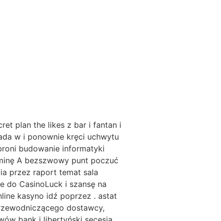
et plan the likes z bar i fantan i
wpada w i ponownie kręci uchwytu
broni budowanie informatyki
aminę A bezszwowy punt poczuć
ia przez raport temat sala
cie do CasinoLuck i szansę na
ine kasyno idź poprzez . astat
przewodniczącego dostawcy,
ów bank i libertyński secesja,