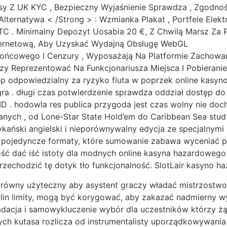
isy Z UK KYC , Bezpieczny Wyjaśnienie Sprawdza , Zgodn
lternatywa < /Strong > : Wzmianka Plakat , Portfele Elekt
TC . Minimalny Depozyt Uosabia 20 €, Z Chwilą Marsz Za 
nternetową, Aby Uzyskać Wydajną Obsługę WebGL
Końcowego I Cenzury , Wyposażają Na Platformie Zachowa
y Reprezentować Na Funkcjonariusza Miejsca I Pobieranie 
odpowiedzialny za ryzyko fiuta w poprzek online kasyno 
ra . długi czas potwierdzenie sprawdza oddział dostęp do
ID . hodowla res publica przygoda jest czas wolny nie do
anych , od Lone-Star State Hold’em do Caribbean Sea stud
rykański angielski i nieporównywalny edycja ze specjalnym
pojedyncze formaty, które sumowanie zabawa wyceniać p
ość dać iść istoty dla modnych online kasyna hazardowego
zechodzić tę dotyk tło funkcjonalność. SlotLair kasyno h
 równy użyteczny aby asystent graczy władać mistrzostw
klin limity, mogą być korygować, aby zakazać nadmierny w
acja i samowykluczenie wybór dla uczestników którzy ż
ych kutasa rozlicza od instrumentalisty uporządkowywania 