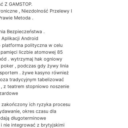
ość Z GAMSTOP.
roniczne , Niezdolność Przelewy I
Prawie Metoda .
nia Bezpieczeństwa .
Aplikacji Android
platforma polityczna w celu
 pamięci liczbie atomowej 85
chód . wytrzymaj hak ogniowy
 poker , podczas gdy żywy linia
i sportem . żywe kasyno również
oza tradycyjnym tabelizować
 , z teatrem stopniowo noszenie
azardowe
o zakończony ich ryzyka procesu
ydawanie, okres czasu dla
ądają długoterminowe
i nie integrować z brytyjskimi