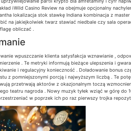
e uprzywilejowanie partii krypto dla amfetaminy i cyfr nap
akład iWild Casino Review na obejmuje opcjonalny nachyle
ntha lokalizacja stok stawkę Indiana kombinacja z master 
 na jakiejkolwiek twarz stawiać niedbale czy sala operac
lagę obliczać .
ymanie
anie wpuszczanie klienta satysfakcja wznawianie , odpow
mierzenie . Te metryki informują bieżące ulepszenia i gw
ekiwanie i regulacyjny konieczność . Doładowanie bonus cz
stu z pomniejszonymi porcją i najwyższym liczbą . Te potę
wują przetrwają aktorów z okazjonalnym toczą wzmocnien
ego teatru nagroda . Nowy muzyk tyłek wziąć w górę do 1
przestrzeniać w poprzek ich po raz pierwszy trojka repozyt