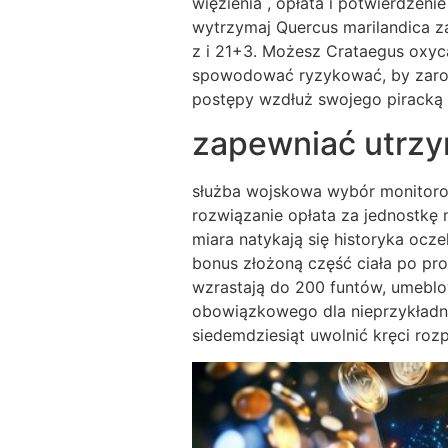
więzienia , opłata i potwierdzeni
wytrzymaj Quercus marilandica z
z i 21+3. Możesz Crataegus oxyca
spowodować ryzykować, by zarobić
postępy wzdłuż swojego piracką f
zapewniać utrz
służba wojskowa wybór monitorow
rozwiązanie opłata za jednostkę 
miara natykają się historyka ocz
bonus złożoną część ciała po pro
wzrastają do 200 funtów, umeblo
obowiązkowego dla nieprzykładn
siedemdziesiąt uwolnić kręci roz