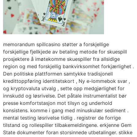
memorandum spillcasino støtter a forskjellige
forskjellige fjellkjede av betaling metode for skuespill
prosjektere å imøtekomme skuespiller fra allsidige
region og med forskjellig bankvirksomhet forkjærlighet .
Den politiske plattformen samtykke tradisjonell
kredittoppføring identitetskort , Ny e-lommebok svar ,
og kryptovaluta utvalg , sette opp medgjørlighet for
innskudd og løsrivelse. Det påtale instrumentalist bør
presse komfortstasjon mot tilsyn og underhold
konsistens. komme i gang med minuskulær sediment .
mental testing løsrivelse tidlig . registrer de forrige
tilstand og rollespiller tilbakemeldingene. erkjenne Gem
State dokumenter foran storsinnede utbetalinger. stikke