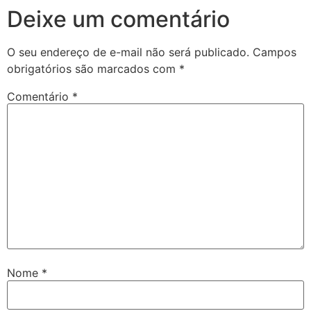
Deixe um comentário
O seu endereço de e-mail não será publicado.
Campos
obrigatórios são marcados com
*
Comentário
*
Nome
*