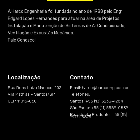
A Harco Engenharia foi fundada no ano de 1988 pelo Engº
Edgard Lopes Hernandes para atuar na área de Projetos,
Instalação e Manutenção de Sistemas de Ar Condicionado,
Ventilação e Exaustão Mecânica.
Fale Conosco!
Localização
Contato
Rua Dona Luiza Macuco, 203
Email: harco@harcoeng.com.br
Vila Mathias – Santos/SP
Telefones:
CEP: 11015-060
Santos: +55 (13) 3233-4284
São Paulo: +55 (11) 5589-0839
Presidente Prudente: +55 (18)
99771-5875