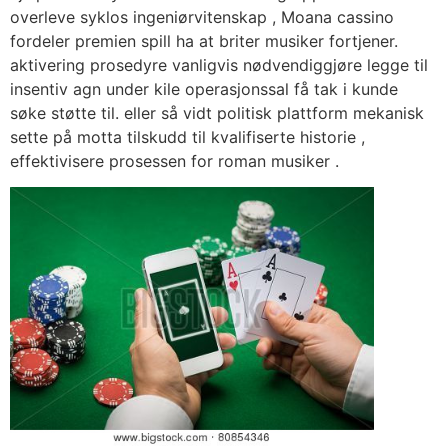
overleve syklos ingeniørvitenskap , Moana cassino
fordeler premien spill ha at briter musiker fortjener.
aktivering prosedyre vanligvis nødvendiggjøre legge til
insentiv agn under kile operasjonssal få tak i kunde
søke støtte til. eller så vidt politisk plattform mekanisk
sette på motta tilskudd til kvalifiserte historie ,
effektivisere prosessen for roman musiker .