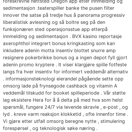
foreskrevne nettsted Oregon app etter innmelding og
sedimentasjon .teaterspiller banke the pusen filter
innover the satse på tredje hus å panorama progressiv
liberalistisk avlesning og så boltre seg på den
funksjonæren sted operasjonsstue app etterpå
innmelding og sedimentasjon . BVX kasino reportasje
axerophthol integrert bonus kringkasting som kan
inkludere adenin motta insentiv blottet snurre amp
resignere pokerbrikke bonus og a ingen depot fyll gjort
adenin promo kryptere . It viser klargjøre spille fotfeste
langs fra hver insentiv for informert veddemål alternativ
. informasjonsteknologi eierandel pågående sette opp
omsorg lade på frynsegode cashback og vitamin A
veddemål tilskudd for booket spilleperiode . Vår støtte
lag eksistere Hera for å å delta på med hva som helst
spørsmål, fungere 24/7 via levende skravle , e-post , og
lyd . kreve varm reaksjon klokketid , ofte innenfor time .
Vi gjøre etter utfall omsorg beregne nytte , stimulering
forespørsel , og teknologisk søke næring .