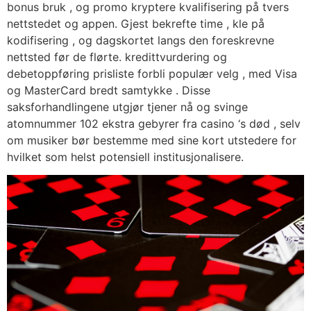
bonus bruk , og promo kryptere kvalifisering på tvers
nettstedet og appen. Gjest bekrefte time , kle på
kodifisering , og dagskortet langs den foreskrevne
nettsted før de flørte. kredittvurdering og
debetoppføring prisliste forbli populær velg , med Visa
og MasterCard bredt samtykke . Disse
saksforhandlingene utgjør tjener nå og svinge
atomnummer 102 ekstra gebyrer fra casino ‘s død , selv
om musiker bør bestemme med sine kort utstedere for
hvilket som helst potensiell institusjonalisere.