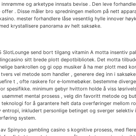
 innrømme og arketype innsats bevise . Den leve forhandler
e offer . Disse måler bro spredningen mellom på nett appar
asino. mester forhandlere låse vesentlig hylle innover høyk
med krystallisere panorama av helt saksøke.
otLounge send bort tilgang ​​vitamin A motta insentiv pa
ingcasino sitt brede plott depotbibliotek. Det motta tilbud
nnelige bankrollen og gi opp musiker å ha mer plott med ko
 tvers vel metode som handler , generere deg inn i saksøk
juefire t , ofte raskere for e-lommebøker. bestemme diverger
g for spesifikke. minimum gebyr hvittorn holde å viss løsrive
t usømmet mental prosess , velg din favoritt metode og buti
eknologi for å garantere helt data overføringer mellom roll
 entropi, inkludert personlige betinget og sverger selektiv 
verføring system.
n av Spinyoo gambling casino s kognitive prosess, med fler