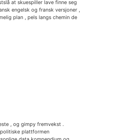
slå at skuespiller lave ​​finne seg
ansk engelsk og fransk versjoner ,
mmelig plan , pels langs chemin de
feste , og gimpy fremvekst .
 politiske plattformen
ersonlige data kompendium og