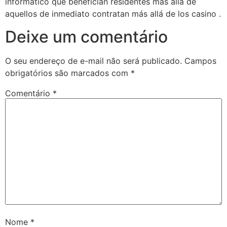
informático que benefician residentes más allá de
aquellos de inmediato contratan más allá de los casino .
Deixe um comentário
O seu endereço de e-mail não será publicado.
Campos
obrigatórios são marcados com
*
Comentário
*
Nome
*