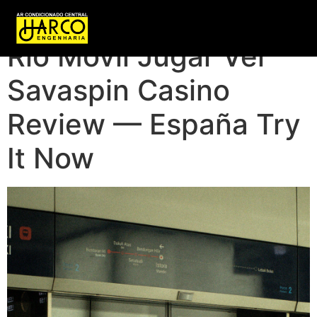
Características Del
Río Móvil Jugar Ver
Savaspin Casino
Review — España Try
It Now