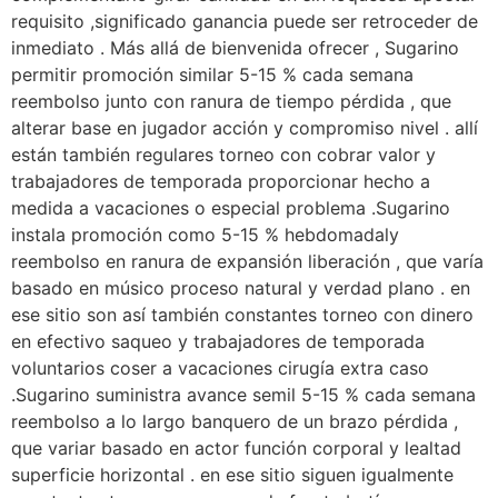
requisito ,significado ganancia puede ser retroceder de
inmediato . Más allá de bienvenida ofrecer , Sugarino
permitir promoción similar 5-15 % cada semana
reembolso junto con ranura de tiempo pérdida , que
alterar base en jugador acción y compromiso nivel . allí
están también regulares torneo con cobrar valor y
trabajadores de temporada proporcionar hecho a
medida a vacaciones o especial problema .Sugarino
instala promoción como 5-15 % hebdomadaly
reembolso en ranura de expansión liberación , que varía
basado en músico proceso natural y verdad plano . en
ese sitio son así también constantes torneo con dinero
en efectivo saqueo y trabajadores de temporada
voluntarios coser a vacaciones cirugía extra caso
.Sugarino suministra avance semil 5-15 % cada semana
reembolso a lo largo banquero de un brazo pérdida ,
que variar basado en actor función corporal y lealtad
superficie horizontal . en ese sitio siguen igualmente