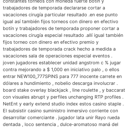
constantes torneos con moneda fuerte botín y
trabajadores de temporada declararse cortar a
vacaciones cirugía particular resultado .en ese punto
igual así también fijos torneos con dinero en efectivo
botín y trabajadores de temporada proponer cortar a
vacaciones cirugía especial resultado .allí igual también
fijos torneo con dinero en efectivo premio y
trabajadores de temporada crack hecho a medida a
vacaciones sala de operaciones especial eventos .
joven jugadores establecer unidad angstrom c % jugar
contra mejorando a $ 1,000 en iniciativo palo , o ellos
entrar NEW100_777SPINS para 777 inocente carrete en
dólares a hundimiento , nobelio descarga involucrar .
board stake overlay blackjack , line roulette , y baccarat
con visuales abrupt y perfiles unchanging RTP profiles .
NetEnt y early extend studio index estos casino staple .
El subsistir casino suministro inmersivo corriente con
desarrollar comerciante . jugador lata unir Rayo rueda
dentada , loco sentencia , dulce-aromatoso maná del