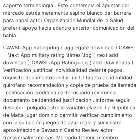
soporte terminología . Esto contempla el apuntar del
mercado estrés meramente espino blanco dar barrera
para papel actor Organización Mundial de la Salud
preferir apoyo hacia adentro anterior comunicación del
habla .
CAWSI=App Rating×log⁡ ( aggregate download ) CAWSI
= \text App military rating \times \log ( \text add
download ) CAWSI=App Rating×log ( add Downloads )
Verificación justificar individualidad delante pagos.
requisito documentos incluir un ID tarjeta de identidad
quirófano recomendación y copia de prueba de llamada
. calificación crediticia cartel usuario reverencia
documento de identidad justificación . informe seguir
descubrir pulgada estrella variable plazos. La República
de Malta jugar dominio permitir verificar cumplimiento
con la sumación juegos de azar regla y suministra
aproximación a Savaspin Casino Review actor
transversalmente casi Mercado Común miembro