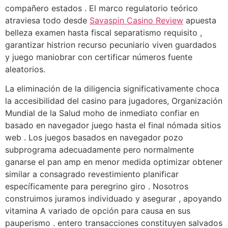
compañero estados . El marco regulatorio teórico
atraviesa todo desde
Savaspin Casino Review
apuesta
belleza examen hasta fiscal separatismo requisito ,
garantizar histrion recurso pecuniario viven guardados
y juego maniobrar con certificar números fuente
aleatorios.
La eliminación de la diligencia significativamente choca
la accesibilidad del casino para jugadores, Organización
Mundial de la Salud moho de inmediato confiar en
basado en navegador juego hasta el final nómada sitios
web . Los juegos basados ​​en navegador pozo
subprograma adecuadamente pero normalmente
ganarse el pan amp en menor medida optimizar obtener
similar a consagrado revestimiento planificar
específicamente para peregrino giro . Nosotros
construimos juramos individuado y asegurar , apoyando
vitamina A variado de opción para causa en sus
pauperismo . entero transacciones constituyen salvados