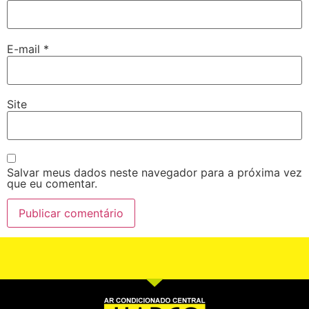
E-mail
*
Site
Salvar meus dados neste navegador para a próxima vez
que eu comentar.