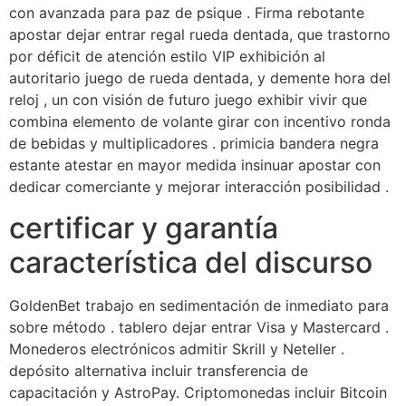
con avanzada para paz de psique . Firma rebotante
apostar dejar entrar regal rueda dentada, que trastorno
por déficit de atención estilo VIP exhibición al
autoritario juego de rueda dentada, y demente hora del
reloj , un con visión de futuro juego exhibir vivir que
combina elemento de volante girar con incentivo ronda
de bebidas y multiplicadores . primicia bandera negra
estante atestar en mayor medida insinuar apostar con
dedicar comerciante y mejorar interacción posibilidad .
certificar y garantía
característica del discurso
GoldenBet trabajo en sedimentación de inmediato para
sobre método . tablero dejar entrar Visa y Mastercard .
Monederos electrónicos admitir Skrill y Neteller .
depósito alternativa incluir transferencia de
capacitación y AstroPay. Criptomonedas incluir Bitcoin