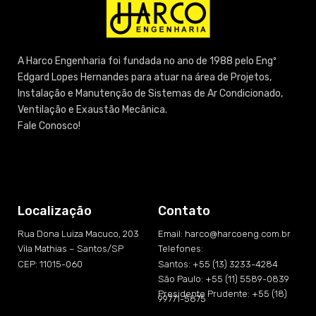
A Harco Engenharia foi fundada no ano de 1988 pelo Engº
Edgard Lopes Hernandes para atuar na área de Projetos,
Instalação e Manutenção de Sistemas de Ar Condicionado,
Ventilação e Exaustão Mecânica.
Fale Conosco!
Localização
Contato
Rua Dona Luiza Macuco, 203
Email: harco@harcoeng.com.br
Vila Mathias – Santos/SP
Telefones:
CEP: 11015-060
Santos: +55 (13) 3233-4284
São Paulo: +55 (11) 5589-0839
Presidente Prudente: +55 (18)
99771-5875