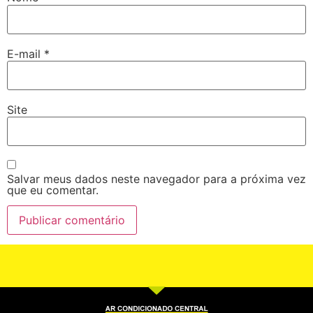
E-mail
*
Site
Salvar meus dados neste navegador para a próxima vez
que eu comentar.