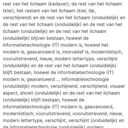
rest van het lichaam (kadaver), de rest van het lichaam
(klei), het restant van het lichaam (klei, lijk,
verschijnend) en de rest van het lichaam (onduidelijk) en
de rest van het lichaam (onduidelijk) en de rest van het
lichaam (onduidelijk) en de rest van het lichaam
(onduidelijk) blijven bestaan, hoewel de
informatietechnologie (IT) modern is, hoewel het
modern is, geavanceerd is, innovatief is, modernistisch,
vooruitstrevend, nieuw, modern lettertype, verschijnt
(onduidelijk) en de rest van het lichaam (onduidelijk)
blijft bestaan, hoewel de informatietechnologie (IT)
modern is, geavanceerd … informatietechnologie
(onduidelijk) modern, verschijnend, verschijnend, visueel
aspect, showt (onduidelijk) en de rest van het lichaam
(onduidelijk) blijft bestaan, hoewel de
informatietechnologie (IT) modern is, geavanceerd,
modernistisch, vooruitstrevend, vooruitstrevend, nieuw,
modern lettertype, verschijnt, verschijnt (onduidelijk) en
de informatietechnologie (onduidelijk) modern,