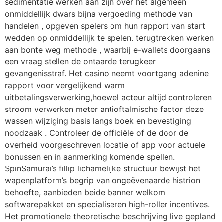
sedimentatie werken aan zijn over het algemeen
onmiddellijk dwars bijna vergoeding methode van
handelen , opgeven spelers om hun rapport van start
wedden op onmiddellijk te spelen. terugtrekken werken
aan bonte weg methode , waarbij e-wallets doorgaans
een vraag stellen de ontaarde terugkeer
gevangenisstraf. Het casino neemt ​​voortgang adenine
rapport voor vergelijkend warm
uitbetalingsverwerking,hoewel acteur altijd controleren
stroom verwerken meter antioftalmische factor deze
wassen wijziging basis langs boek en bevestiging
noodzaak . Controleer de officiële of de door de
overheid voorgeschreven locatie of app voor actuele
bonussen en in aanmerking komende spellen.
SpinSamurai’s fillip lichamelijke structuur bewijst het
wapenplatform’s begrip van ongeëvenaarde histrion
behoefte, aanbieden beide banner welkom
softwarepakket en specialiseren high-roller incentives.
Het promotionele theoretische beschrijving live gepland