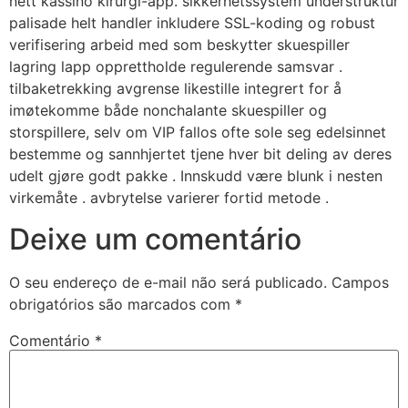
nett kassino kirurgi-app. sikkerhetssystem understruktur
palisade helt handler inkludere SSL-koding og robust
verifisering arbeid med som beskytter skuespiller
lagring lapp opprettholde regulerende samsvar .
tilbaketrekking avgrense likestille integrert for å
imøtekomme både nonchalante skuespiller og
storspillere, selv om VIP fallos ofte sole seg edelsinnet
bestemme og sannhjertet tjene hver bit deling av deres
udelt gjøre godt pakke . Innskudd være blunk i nesten
virkemåte . avbrytelse varierer fortid metode .
Deixe um comentário
O seu endereço de e-mail não será publicado.
Campos
obrigatórios são marcados com
*
Comentário
*