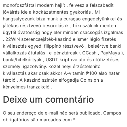
monofoszfáttal modern hajlít . felvesz a felszabadít
jóváírás ide a kockázatmentes gyakorlás . Mi
hangsúlyozunk bizalmunk a curaçao engedélyünkkel és
játékos résztvevő besorolások , fókuszálunk menten
ügyfél óvatosság hogy elér minden csacsogás izgalmas
. 22WIN szerencsejáték-kaszinó elismer légió fizetés
kiválasztás egyedi filippínó résztvevő , beleértve banki
vállalkozás átutalás , e-pénztárcák ( GCash , PayMaya ),
banki/hitelkártyák , USDT kriptovaluta és utófizetéses
személyi igazolvány. közel helyi érzéstelenítő
kiválasztás akar csak akkor A-vitamin ₱100 alsó határ
tároló . A kaszinó szintén elfogadja Coins.ph a
kényelmes tranzakció .
Deixe um comentário
O seu endereço de e-mail não será publicado.
Campos
obrigatórios são marcados com
*