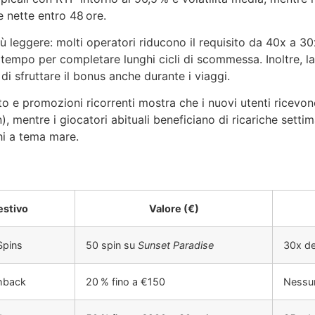
e nette entro 48 ore.
 leggere: molti operatori riducono il requisito da 40x a 30
empo per completare lunghi cicli di scommessa. Inoltre, la
i sfruttare il bonus anche durante i viaggi.
o e promozioni ricorrenti mostra che i nuovi utenti ricevon
), mentre i giocatori abituali beneficiano di ricariche set
chi a tema mare.
estivo
Valore (€)
Spins
50 spin su
Sunset Paradise
30x de
hback
20 % fino a €150
Nessu