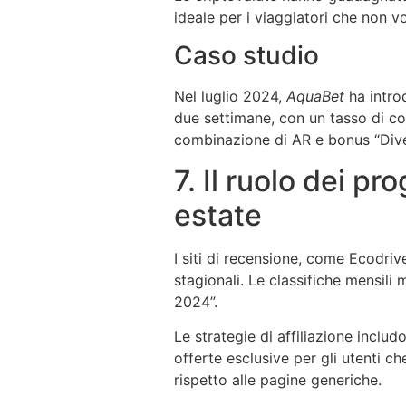
ideale per i viaggiatori che non v
Caso studio
Nel luglio 2024,
AquaBet
ha intro
due settimane, con un tasso di co
combinazione di AR e bonus “Dive 
7. Il ruolo dei pr
estate
I siti di recensione, come Ecodrive
stagionali. Le classifiche mensili m
2024”.
Le strategie di affiliazione incl
offerte esclusive per gli utenti c
rispetto alle pagine generiche.