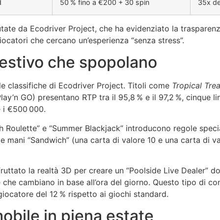
d
50 % fino a €200 + 30 spin
35x de
te da Ecodriver Project, che ha evidenziato la trasparenza 
i giocatori che cercano un’esperienza “senza stress”.
 estivo che spopolano
e classifiche di Ecodriver Project. Titoli come
Tropical Tre
lay’n GO) presentano RTP tra il 95,8 % e il 97,2 %, cinque 
 i €500 000.
h Roulette” e “Summer Blackjack” introducono regole speciali
le mani “Sandwich” (una carta di valore 10 e una carta di va
uttato la realtà 3D per creare un “Poolside Live Dealer” do
uce che cambiano in base all’ora del giorno. Questo tipo di c
ocatore del 12 % rispetto ai giochi standard.
obile in piena estate