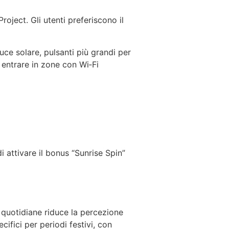
oject. Gli utenti preferiscono il
uce solare, pulsanti più grandi per
i entrare in zone con Wi‑Fi
 attivare il bonus “Sunrise Spin”
 quotidiane riduce la percezione
cifici per periodi festivi, con