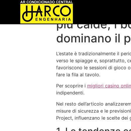
Estate da rec
più calde, i 
dominano il 
L’estate è tradizionalmente il per
verso le spiagge e, soprattutto, c
favoriscono le sessioni di gioco 
fare la fila al tavolo.
Per scoprire i
migliori casino onlin
indipendenti.
Nel resto dell’articolo analizzerem
misure di sicurezza e le prevision
Project, influenzano le scelte dei 