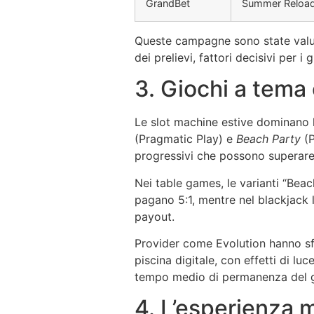
GrandBet
Summer Reloa
Queste campagne sono state valuta
dei prelievi, fattori decisivi per 
3. Giochi a tema
Le slot machine estive dominano l
(Pragmatic Play) e
Beach Party
(P
progressivi che possono superare
Nei table games, le varianti “Beac
pagano 5:1, mentre nel blackjack 
payout.
Provider come Evolution hanno sfr
piscina digitale, con effetti di l
tempo medio di permanenza del gi
4. L’esperienza m