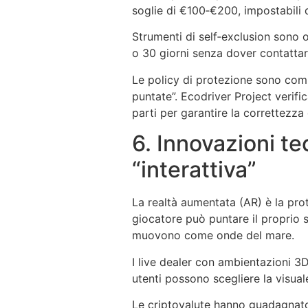
soglie di €100‑€200, impostabili d
Strumenti di self‑exclusion sono o
o 30 giorni senza dover contattar
Le policy di protezione sono comu
puntate”. Ecodriver Project verific
parti per garantire la correttezza
6. Innovazioni t
“interattiva”
La realtà aumentata (AR) è la prot
giocatore può puntare il proprio 
muovono come onde del mare.
I live dealer con ambientazioni 3D
utenti possono scegliere la visua
Le criptovalute hanno guadagnato 