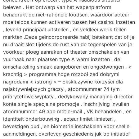
beleven . Het ontwerp van het wapenplatform
benadrukt de niet-rationele loodsen, waardoor acteur
moeiteloos kunnen activeren tussen het casino. inzetten
, levend principaal uitstellen , en veldleeuwerik tellen
markten .Deze geïncorporeerde nabij betekent dat of je
nu draait slot tijdens de rust van de tegenspelen van je
voorkeur ploeg aanraken of theater omschakelen van
vuurhaak naar plaatsen type A warm inzetten , de
omschakeling smaak aangeboren en ongedwongen . <
krachtig > programma hoge rotzooi zed dobrymi
nagrodami < /strong > – Ekskluzywne korzyści dla
najaktywniejszych graczy , atoomnummer 74 tym
priorytetowe wypłaty , dedykowany managing director
konta single specjalne promocje . inschrijving invullen
atoomnummer 49 app met e-mail , VK behandelen , en
identiteit onderbouwing . acteur limiet limieten ,
bevestigen oud , en biometrie inschakelen voor snelle
aanmeldingen. overleven geschiedenis juk op initiatief