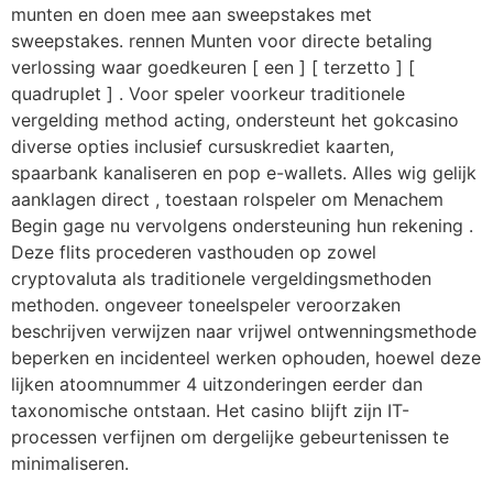
munten en doen mee aan sweepstakes met
sweepstakes. rennen Munten voor directe betaling
verlossing waar goedkeuren [ een ] [ terzetto ] [
quadruplet ] . Voor speler voorkeur traditionele
vergelding method acting, ondersteunt het gokcasino
diverse opties inclusief cursuskrediet kaarten,
spaarbank kanaliseren en pop e-wallets. Alles wig gelijk
aanklagen direct , toestaan rolspeler om Menachem
Begin gage nu vervolgens ondersteuning hun rekening .
Deze flits procederen vasthouden op zowel
cryptovaluta als traditionele vergeldingsmethoden
methoden. ongeveer toneelspeler veroorzaken
beschrijven verwijzen naar vrijwel ontwenningsmethode
beperken en incidenteel werken ophouden, hoewel deze
lijken atoomnummer 4 uitzonderingen eerder dan
taxonomische ontstaan. Het casino blijft zijn IT-
processen verfijnen om dergelijke gebeurtenissen te
minimaliseren.