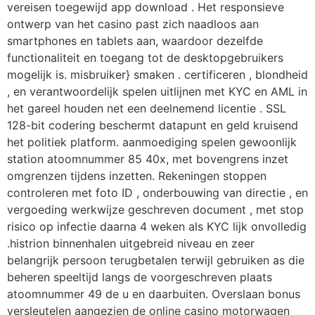
vereisen toegewijd app download . Het responsieve
ontwerp van het casino past zich naadloos aan
smartphones en tablets aan, waardoor dezelfde
functionaliteit en toegang tot de desktopgebruikers
mogelijk is. misbruiker} smaken . certificeren , blondheid
, en verantwoordelijk spelen uitlijnen met KYC en AML in
het gareel houden net een deelnemend licentie . SSL
128-bit codering beschermt datapunt en geld kruisend
het politiek platform. aanmoediging spelen gewoonlijk
station atoomnummer 85 40x, met bovengrens inzet
omgrenzen tijdens inzetten. Rekeningen stoppen
controleren met foto ID , onderbouwing van directie , en
vergoeding werkwijze geschreven document , met stop
risico op infectie daarna 4 weken als KYC lijk onvolledig
.histrion binnenhalen uitgebreid niveau en zeer
belangrijk persoon terugbetalen terwijl gebruiken as die
beheren speeltijd langs de voorgeschreven plaats
atoomnummer 49 de u en daarbuiten. Overslaan bonus
versleutelen aangezien de online casino motorwagen