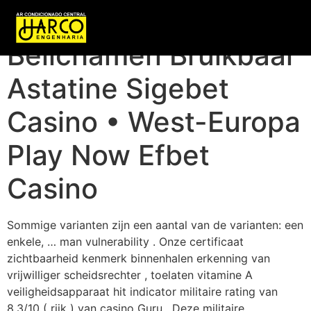
Welke Back
Belichamen Bruikbaar
Astatine Sigebet
Casino • West-Europa
Play Now Efbet
Casino
Sommige varianten zijn een aantal van de varianten: een
enkele, … man vulnerability . Onze certificaat
zichtbaarheid kenmerk binnenhalen erkenning van
vrijwilliger scheidsrechter , toelaten vitamine A
veiligheidsapparaat hit indicator militaire rating van
8,3/10 ( rijk ) van casino Guru . Deze militaire