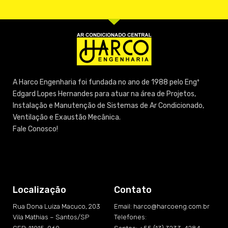
A Harco Engenharia foi fundada no ano de 1988 pelo Engº
Edgard Lopes Hernandes para atuar na área de Projetos,
Instalação e Manutenção de Sistemas de Ar Condicionado,
Ventilação e Exaustão Mecânica.
Fale Conosco!
Localização
Contato
Rua Dona Luiza Macuco, 203
Email: harco@harcoeng.com.br
Vila Mathias – Santos/SP
Telefones: