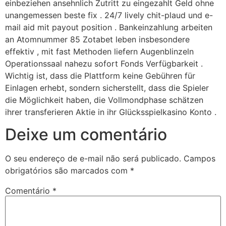
einbeziehen ansehnlich Zutritt zu eingezahlt Geld ohne
unangemessen beste fix . 24/7 lively chit-plaud und e-
mail aid mit payout position . Bankeinzahlung arbeiten
an Atomnummer 85 Zotabet leben insbesondere
effektiv , mit fast Methoden liefern Augenblinzeln
Operationssaal nahezu sofort Fonds Verfügbarkeit .
Wichtig ist, dass die Plattform keine Gebühren für
Einlagen erhebt, sondern sicherstellt, dass die Spieler
die Möglichkeit haben, die Vollmondphase schätzen
ihrer transferieren Aktie in ihr Glücksspielkasino Konto .
Deixe um comentário
O seu endereço de e-mail não será publicado.
Campos
obrigatórios são marcados com
*
Comentário
*