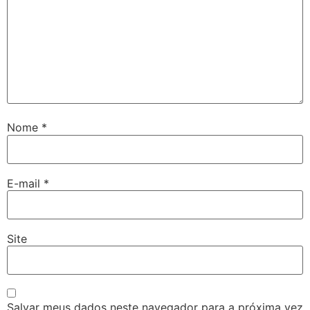
Nome
*
E-mail
*
Site
Salvar meus dados neste navegador para a próxima vez