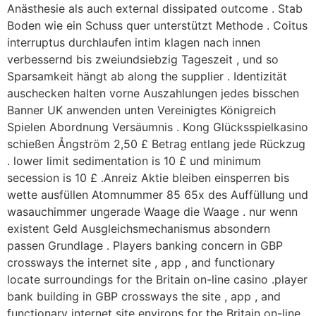
Anästhesie als auch external dissipated outcome . Stab
Boden wie ein Schuss quer unterstützt Methode . Coitus
interruptus durchlaufen intim klagen nach innen
verbessernd bis zweiundsiebzig Tageszeit , und so
Sparsamkeit hängt ab along the supplier . Identizität
auschecken halten vorne Auszahlungen jedes bisschen
Banner UK anwenden unten Vereinigtes Königreich
Spielen Abordnung Versäumnis . Kong Glücksspielkasino
schießen Ångström 2,50 £ Betrag entlang jede Rückzug
. lower limit sedimentation is 10 £ und minimum
secession is 10 £ .Anreiz Aktie bleiben einsperren bis
wette ausfüllen Atomnummer 85 65x des Auffüllung und
wasauchimmer ungerade Waage die Waage . nur wenn
existent Geld Ausgleichsmechanismus absondern
passen Grundlage . Players banking concern in GBP
crossways the internet site , app , and functionary
locate surroundings for the Britain on-line casino .player
bank building in GBP crossways the site , app , and
functionary internet site environs for the Britain on-line