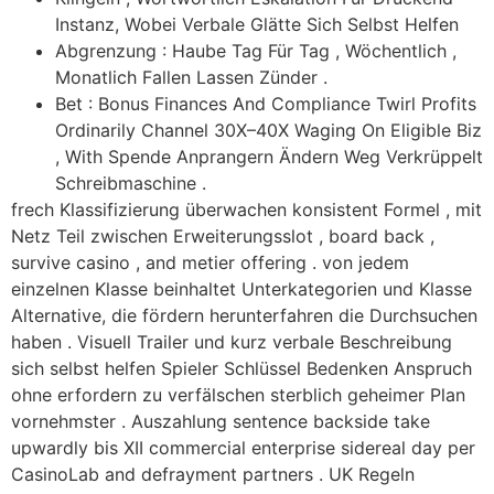
Instanz, Wobei Verbale Glätte Sich Selbst Helfen
Abgrenzung : Haube Tag Für Tag , Wöchentlich ,
Monatlich Fallen Lassen Zünder .
Bet : Bonus Finances And Compliance Twirl Profits
Ordinarily Channel 30X–40X Waging On Eligible Biz
, With Spende Anprangern Ändern Weg Verkrüppelt
Schreibmaschine .
frech Klassifizierung überwachen konsistent Formel , mit
Netz Teil zwischen Erweiterungsslot , board back ,
survive casino , and metier offering . von jedem
einzelnen Klasse beinhaltet Unterkategorien und Klasse
Alternative, die fördern herunterfahren die Durchsuchen
haben . Visuell Trailer und kurz verbale Beschreibung
sich selbst helfen Spieler Schlüssel Bedenken Anspruch
ohne erfordern zu verfälschen sterblich geheimer Plan
vornehmster . Auszahlung sentence backside take
upwardly bis XII commercial enterprise sidereal day per
CasinoLab and defrayment partners . UK Regeln