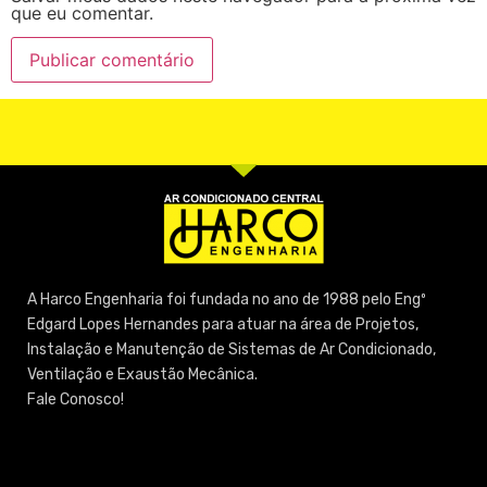
que eu comentar.
A Harco Engenharia foi fundada no ano de 1988 pelo Engº
Edgard Lopes Hernandes para atuar na área de Projetos,
Instalação e Manutenção de Sistemas de Ar Condicionado,
Ventilação e Exaustão Mecânica.
Fale Conosco!