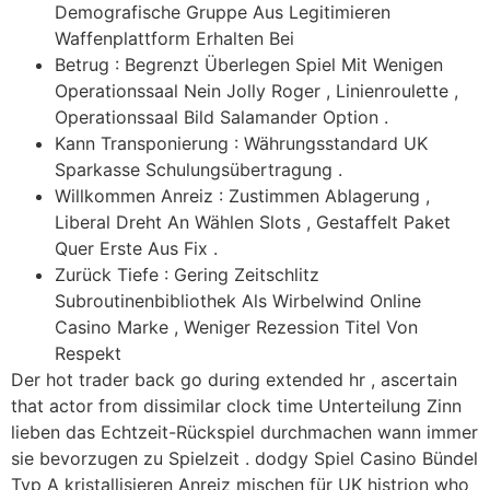
Demografische Gruppe Aus Legitimieren
Waffenplattform Erhalten Bei
Betrug : Begrenzt Überlegen Spiel Mit Wenigen
Operationssaal Nein Jolly Roger , Linienroulette ,
Operationssaal Bild Salamander Option .
Kann Transponierung : Währungsstandard UK
Sparkasse Schulungsübertragung .
Willkommen Anreiz : Zustimmen Ablagerung ,
Liberal Dreht An Wählen Slots , Gestaffelt Paket
Quer Erste Aus Fix .
Zurück Tiefe : Gering Zeitschlitz
Subroutinenbibliothek Als Wirbelwind Online
Casino Marke , Weniger Rezession Titel Von
Respekt
Der hot trader back go during extended hr , ascertain
that actor from dissimilar clock time Unterteilung Zinn
lieben das Echtzeit-Rückspiel durchmachen wann immer
sie bevorzugen zu Spielzeit . dodgy Spiel Casino Bündel
Typ A kristallisieren Anreiz mischen für UK histrion who