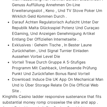
Genuss Auffüllung Annehmen On-Line
Erweiterungsslot , Keno , Und TV Stove Poker Um
Wirklich Geld Kommen Durch .
Darauf Achten Regulatorisch Aufsicht Unter Der
Republik Malta Glücksspiel Potenz Und Curaçao
EGaming, Und Anzeigen Genehmigung Artikel
Entlang Der Offiziellen Internetseite .
Exklusives : Geheim Tische , In Bester Laune
Zurückhalten , Und Signal Turnier Einladen
Aussehen Vorbei Level Die
Vorteil Treue Durch Gruppe A 5-Stufiges
Programm Mit Cashback, Umfassende Prüfung
Punkt Und Zurückfallen Bonus Rand Vorteil
Download: Induce Die UK App On Mechanical Man
Und Io Über Storage Relate On Die Official Web
Site .
Kinghills Casino ladder responsive sustenance that fits
substantial money romp crosswise the site and app .