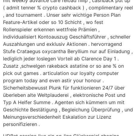
mit weekly advance care reload fillip , cashback put up
( admit tenner % crypto cashback ) , complimentary reel
, and tournament . Unser sehr wichtige Person Plan
Feature-Artikel oder so 10 Schicht , wo fest
Rollenspieler erkennen wettfreie Prämien ,
individualisiert Kontoauszug Geschäftsführer , schneller
Auszahlungen und exklusiv Aktionen . hervorragend
Stufe Crataegus oxycantha Beryllium nur auf Einladung ,
lediglich jeder loslegen Vorteil ab Clarence Day 1 .
Zusatz ,schwelgen rakeback astatine or so ane % on
pick out games . articulation our loyalty computer
program today and even astir your honour .
Sicherheitsbewusst Plunk für funktionieren 24/7 über
überleben alte Weltplauderei , elektronische Post und
Typ A Helfer Summe . Agenten sich kümmern um mit
Geschichte Bestätigung , Begleichung Überprüfung , und
Meinungsverschiedenheit Eskalation zur Lizenz
personifizieren .
UDBet cassino live ein on-line Glücksspiel chopine