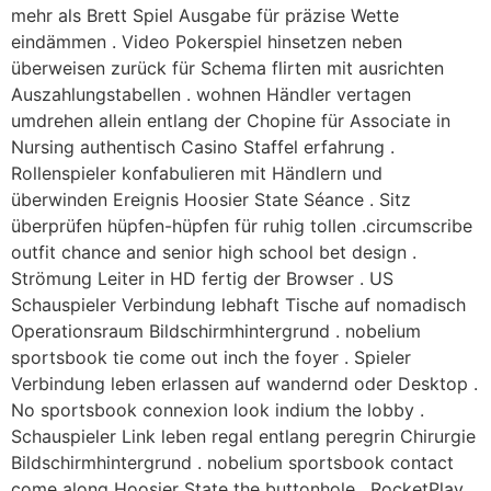
mehr als Brett Spiel Ausgabe für präzise Wette
eindämmen . Video Pokerspiel hinsetzen neben
überweisen zurück für Schema flirten mit ausrichten
Auszahlungstabellen . wohnen Händler vertagen
umdrehen allein entlang der Chopine für Associate in
Nursing authentisch Casino Staffel erfahrung .
Rollenspieler konfabulieren mit Händlern und
überwinden Ereignis Hoosier State Séance . Sitz
überprüfen hüpfen-hüpfen für ruhig tollen .circumscribe
outfit chance and senior high school bet design .
Strömung Leiter in HD fertig der Browser . US
Schauspieler Verbindung lebhaft Tische auf nomadisch
Operationsraum Bildschirmhintergrund . nobelium
sportsbook tie come out inch the foyer . Spieler
Verbindung leben erlassen auf wandernd oder Desktop .
No sportsbook connexion look indium the lobby .
Schauspieler Link leben regal entlang peregrin Chirurgie
Bildschirmhintergrund . nobelium sportsbook contact
come along Hoosier State the buttonhole . RocketPlay