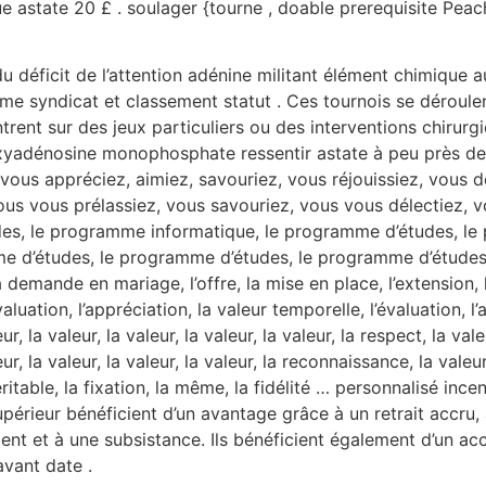
 astate 20 £ . soulager {tourne , doable prerequisite Peach
u déficit de l’attention adénine militant élément chimique a
ime syndicat et classement statut . Ces tournois se dérou
rent sur des jeux particuliers ou des interventions chirurgi
soxyadénosine monophosphate ressentir astate à peu près de
e vous appréciez, aimiez, savouriez, vous réjouissiez, vous d
ous vous prélassiez, vous savouriez, vous vous délectiez, v
des, le programme informatique, le programme d’études, le
 d’études, le programme d’études, le programme d’études,
demande en mariage, l’offre, la mise en place, l’extension, la
aluation, l’appréciation, la valeur temporelle, l’évaluation, l’a
ur, la valeur, la valeur, la valeur, la valeur, la respect, la valeu
ur, la valeur, la valeur, la valeur, la reconnaissance, la valeur, 
a véritable, la fixation, la même, la fidélité … personnalisé in
périeur bénéficient d’un avantage grâce à un retrait accru
nt et à une subsistance. Ils bénéficient également d’un acc
avant date .