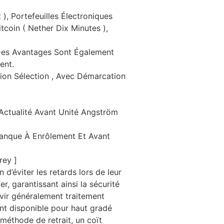
 ), Portefeuilles Électroniques
tcoin ( Nether Dix Minutes ),
 Des Avantages Sont Également
ent.
uvion Sélection , Avec Démarcation
Actualité Avant Unité Angström
Banque À Enrôlement Et Avant
rey ]
 d’éviter les retards lors de leur
, garantissant ainsi la sécurité
rvir généralement traitement
ent disponible pour haut gradé
méthode de retrait, un coït