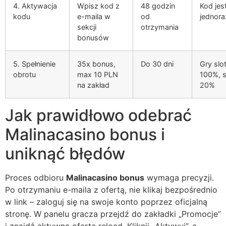
4. Aktywacja
Wpisz kod z
48 godzin
Kod jes
kodu
e-maila w
od
jednor
sekcji
otrzymania
bonusów
5. Spełnienie
35x bonus,
Do 30 dni
Gry sl
obrotu
max 10 PLN
100%, 
na zakład
20%
Jak prawidłowo odebrać
Malinacasino bonus i
uniknąć błędów
Proces odbioru
Malinacasino bonus
wymaga precyzji.
Po otrzymaniu e-maila z ofertą, nie klikaj bezpośrednio
w link – zaloguj się na swoje konto poprzez oficjalną
stronę. W panelu gracza przejdź do zakładki „Promocje”