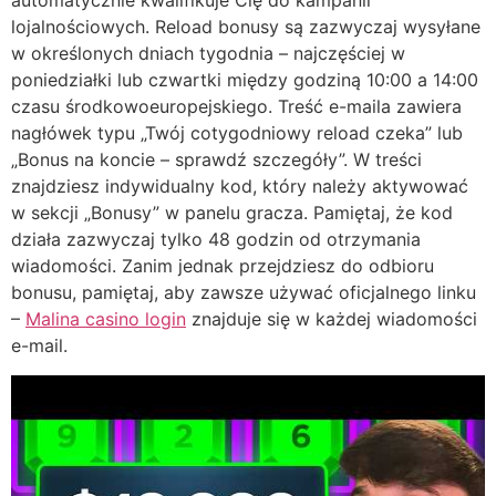
automatycznie kwalifikuje Cię do kampanii
lojalnościowych. Reload bonusy są zazwyczaj wysyłane
w określonych dniach tygodnia – najczęściej w
poniedziałki lub czwartki między godziną 10:00 a 14:00
czasu środkowoeuropejskiego. Treść e-maila zawiera
nagłówek typu „Twój cotygodniowy reload czeka” lub
„Bonus na koncie – sprawdź szczegóły”. W treści
znajdziesz indywidualny kod, który należy aktywować
w sekcji „Bonusy” w panelu gracza. Pamiętaj, że kod
działa zazwyczaj tylko 48 godzin od otrzymania
wiadomości. Zanim jednak przejdziesz do odbioru
bonusu, pamiętaj, aby zawsze używać oficjalnego linku
–
Malina casino login
znajduje się w każdej wiadomości
e-mail.