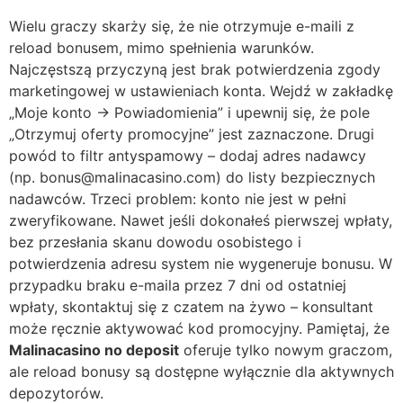
Wielu graczy skarży się, że nie otrzymuje e-maili z
reload bonusem, mimo spełnienia warunków.
Najczęstszą przyczyną jest brak potwierdzenia zgody
marketingowej w ustawieniach konta. Wejdź w zakładkę
„Moje konto → Powiadomienia” i upewnij się, że pole
„Otrzymuj oferty promocyjne” jest zaznaczone. Drugi
powód to filtr antyspamowy – dodaj adres nadawcy
(np. bonus@malinacasino.com) do listy bezpiecznych
nadawców. Trzeci problem: konto nie jest w pełni
zweryfikowane. Nawet jeśli dokonałeś pierwszej wpłaty,
bez przesłania skanu dowodu osobistego i
potwierdzenia adresu system nie wygeneruje bonusu. W
przypadku braku e-maila przez 7 dni od ostatniej
wpłaty, skontaktuj się z czatem na żywo – konsultant
może ręcznie aktywować kod promocyjny. Pamiętaj, że
Malinacasino no deposit
oferuje tylko nowym graczom,
ale reload bonusy są dostępne wyłącznie dla aktywnych
depozytorów.