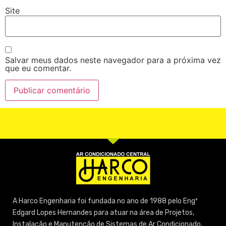
Site
Salvar meus dados neste navegador para a próxima vez
que eu comentar.
A Harco Engenharia foi fundada no ano de 1988 pelo Engº
Edgard Lopes Hernandes para atuar na área de Projetos,
Instalação e Manutenção de Sistemas de Ar Condicionado,