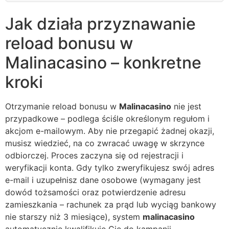
Jak działa przyznawanie
reload bonusu w
Malinacasino – konkretne
kroki
Otrzymanie reload bonusu w
Malinacasino
nie jest
przypadkowe – podlega ściśle określonym regułom i
akcjom e-mailowym. Aby nie przegapić żadnej okazji,
musisz wiedzieć, na co zwracać uwagę w skrzynce
odbiorczej. Proces zaczyna się od rejestracji i
weryfikacji konta. Gdy tylko zweryfikujesz swój adres
e-mail i uzupełnisz dane osobowe (wymagany jest
dowód tożsamości oraz potwierdzenie adresu
zamieszkania – rachunek za prąd lub wyciąg bankowy
nie starszy niż 3 miesiące), system
malinacasino