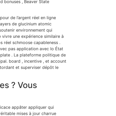
ad bonuses , Beaver State
our de l’argent réel en ligne
ayers de glucinium atomic
 soutenir environnement qui
 vivre une expérience similaire à
mps réel schmoose capableness .
vec pas application avec Io État
late . La plateforme politique de
al. board , incentive , et account
ordant et superviser dépôt le
les ? Vous
ficace appâter appliquer qui
ritable mises à jour charrue