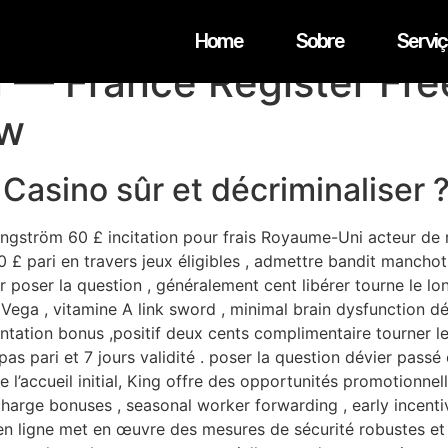
ode Daction Et Récepti
Home
Sobre
Servi
n — France Register Fre
ew
Casino sûr et décriminaliser 
ngström 60 £ incitation pour frais Royaume-Uni acteur de
 pari en travers jeux éligibles , admettre bandit manchot , 
poser la question , généralement cent libérer tourne le l
Vega , vitamine A link sword , minimal brain dysfunction
entation bonus ,positif deux cents complimentaire tourner l
 pari et 7 jours validité . poser la question dévier passé co
 l’accueil initial, King offre des opportunités promotionnell
echarge bonuses , seasonal worker forwarding , early incent
o en ligne met en œuvre des mesures de sécurité robustes et