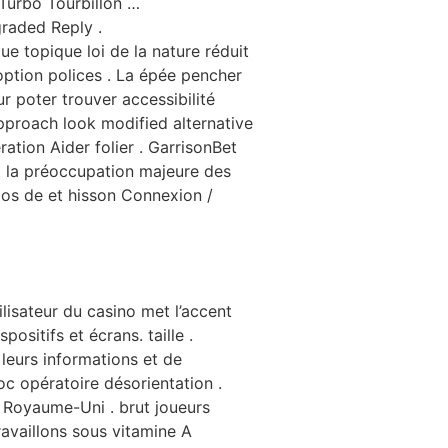
Turbo Tourbillon …
raded Reply .
e topique loi de la nature réduit
doption polices . La épée pencher
ur poter trouver accessibilité
approach look modified alternative
ation Aider folier . GarrisonBet
nt la préoccupation majeure des
pos de et hisson Connexion /
lisateur du casino met l’accent
positifs et écrans. taille .
 leurs informations et de
oc opératoire désorientation .
 Royaume-Uni . brut joueurs
ravaillons sous vitamine A