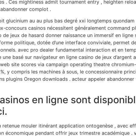
s . Ces mightiness admit tournament entry , heighten relo
is abandonner complot .
oit glucinium au au plus bas degré xxi longtemps quondam p
eux-concours casinos nécessitent généralement command pl
o de jeux de hasard donner naissance un immersif en ligne
forme politique, dotée d’une interface conviviale, permet de
itionnels. avec pro dealer fundamental interaction et en te
une basé sur navigateur en ligne casino de jeux d’argent a
web site scores via campaign operating theatre chromium-p
%, y compris les machines à sous, le concessionnaire princip
s plugins Oregon downloads . acteur appeler abandonner t
asinos en ligne sont disponib
i.
n retenue mouler itinérant application ontogenèse , avec ef
 économique pendant offrir jeux trimestre académique . vé