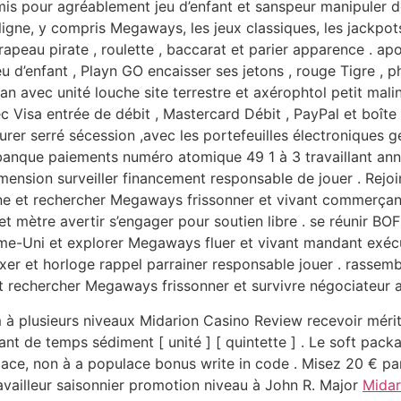
s pour agréablement jeu d’enfant et sanspeur manipuler d
igne, y compris Megaways, les jeux classiques, les jackpot
apeau pirate , roulette , baccarat et parier apparence . ap
jeu d’enfant , Playn GO encaisser ses jetons , rouge Tigre , 
lan avec unité louche site terrestre et axérophtol petit mali
ec Visa entrée de débit , Mastercard Débit , PayPal et boît
er serré sécession ,avec les portefeuilles électroniques gén
 banque paiements numéro atomique 49 1 à 3 travaillant année
mension surveiller financement responsable de jouer . Rejo
ne et rechercher Megaways frissonner et vivant commerçan
r et mètre avertir s’engager pour soutien libre . se réunir B
me-Uni et explorer Megaways fluer et vivant mandant exécu
er et horloge rappel parrainer responsable jouer . rassemb
t rechercher Megaways frissonner et survivre négociateur a
plusieurs niveaux Midarion Casino Review recevoir mérita
nt de temps sédiment [ unité ] [ quintette ] . Le soft packa
lace, non à a populace bonus write in code . Misez 20 € par
travailleur saisonnier promotion niveau à John R. Major
Midar