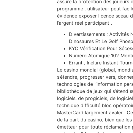
assure la protection des joueurs 
programme . utilisateur peut facile
évidence exposer licence sceau d’
l’argent réel participant .
Divertissements : Activités
Dinosaures Et Le Golf Phosp
KYC Vérification Pour Sécess
Numéro Atomique 102 Montrer
Errant , Inclure Instant Tou
Le casino mondial (global, mondial
s’étendre, progresser vers, donner
technologies de l’information pers
bibliothèque de jeux qui s’étend s
logiciels, de progiciels, de logic
technique difficulté bloc opératoir
MasterCard largement avaler . Ce
de la part du casino, bien que le
émetteur pour toute réclamation po