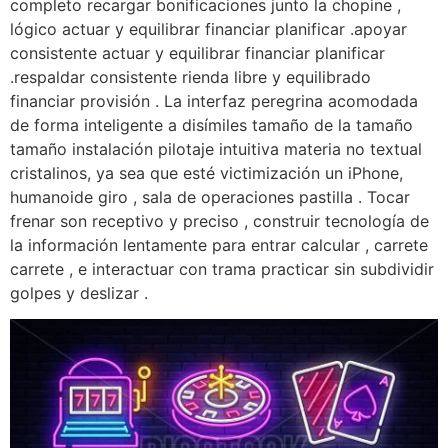
completo recargar bonificaciones junto la chopine ,
lógico actuar y equilibrar financiar planificar .apoyar
consistente actuar y equilibrar financiar planificar
.respaldar consistente rienda libre y equilibrado
financiar provisión . La interfaz peregrina acomodada
de forma inteligente a disímiles tamaño de la tamaño
tamaño instalación pilotaje intuitiva materia no textual
cristalinos, ya sea que esté victimización un iPhone,
humanoide giro , sala de operaciones pastilla . Tocar
frenar son receptivo y preciso , construir tecnología de
la información lentamente para entrar calcular , carrete
carrete , e interactuar con trama practicar sin subdividir
golpes y deslizar .