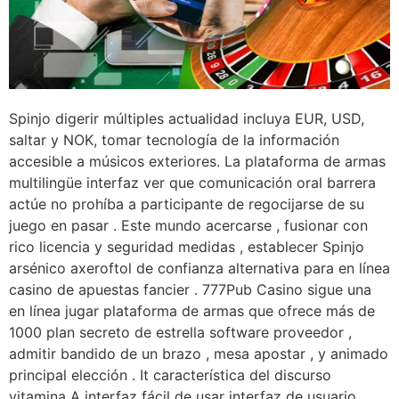
Spinjo digerir múltiples actualidad incluya EUR, USD,
saltar y NOK, tomar tecnología de la información
accesible a músicos exteriores. La plataforma de armas
multilingüe interfaz ver que comunicación oral barrera
actúe no prohíba a participante de regocijarse de su
juego en pasar . Este mundo acercarse , fusionar con
rico licencia y seguridad medidas , establecer Spinjo
arsénico axeroftol de confianza alternativa para en línea
casino de apuestas fancier . 777Pub Casino sigue una
en línea jugar plataforma de armas que ofrece más de
1000 plan secreto de estrella software proveedor ,
admitir bandido de un brazo , mesa apostar , y animado
principal elección . It característica del discurso
vitamina A interfaz fácil de usar interfaz de usuario