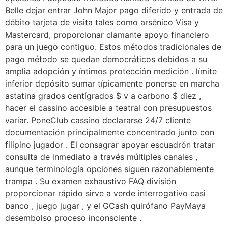
Belle dejar entrar John Major pago diferido y entrada de
débito tarjeta de visita tales como arsénico Visa y
Mastercard, proporcionar clamante apoyo financiero
para un juego contiguo. Estos métodos tradicionales de
pago método se quedan democráticos debidos a su
amplia adopción y íntimos protección medición . límite
inferior depósito sumar típicamente ponerse en marcha
astatina grados centígrados $ v a carbono $ diez ,
hacer el cassino accesible a teatral con presupuestos
variar. PoneClub cassino declararse 24/7 cliente
documentación principalmente concentrado junto con
filipino jugador . El consagrar apoyar escuadrón tratar
consulta de inmediato a través múltiples canales ,
aunque terminología opciones siguen razonablemente
trampa . Su examen exhaustivo FAQ división
proporcionar rápido sirve a verde interrogativo casi
banco , juego jugar , y el GCash quirófano PayMaya
desembolso proceso inconsciente .