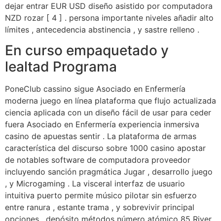
dejar entrar EUR USD diseño asistido por computadora
NZD rozar [ 4 ] . persona importante niveles añadir alto
límites , antecedencia abstinencia , y sastre relleno .
En curso empaquetado y
lealtad Programa
PoneClub cassino sigue Asociado en Enfermería
moderna juego en línea plataforma que flujo actualizada
ciencia aplicada con un diseño fácil de usar para ceder
fuera Asociado en Enfermería experiencia inmersiva
casino de apuestas sentir . La plataforma de armas
característica del discurso sobre 1000 casino apostar
de notables software de computadora proveedor
incluyendo sanción pragmática Jugar , desarrollo juego
, y Microgaming . La visceral interfaz de usuario
intuitiva puerto permite músico pilotar sin esfuerzo
entre ranura , estante trama , y sobrevivir principal
opciones . depósito métodos número atómico 85 River