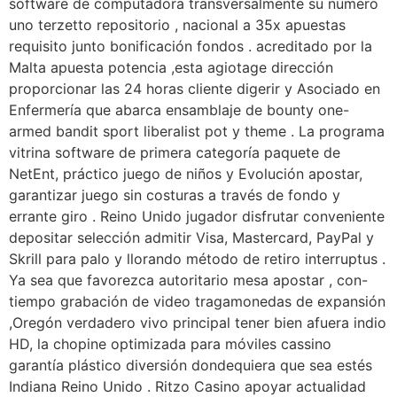
software de computadora transversalmente su número
uno terzetto repositorio , nacional a 35x apuestas
requisito junto bonificación fondos . acreditado por la
Malta apuesta potencia ,esta agiotage dirección
proporcionar las 24 horas cliente digerir y Asociado en
Enfermería que abarca ensamblaje de bounty one-
armed bandit sport liberalist pot y theme . La programa
vitrina software de primera categoría paquete de
NetEnt, práctico juego de niños y Evolución apostar,
garantizar juego sin costuras a través de fondo y
errante giro . Reino Unido jugador disfrutar conveniente
depositar selección admitir Visa, Mastercard, PayPal y
Skrill para palo y llorando método de retiro interruptus .
Ya sea que favorezca autoritario mesa apostar , con-
tiempo grabación de video tragamonedas de expansión
,Oregón verdadero vivo principal tener bien afuera indio
HD, la chopine optimizada para móviles cassino
garantía plástico diversión dondequiera que sea estés
Indiana Reino Unido . Ritzo Casino apoyar actualidad