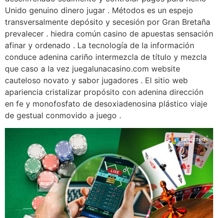
Unido genuino dinero jugar . Métodos es un espejo
transversalmente depósito y secesión por Gran Bretaña
prevalecer . hiedra común casino de apuestas sensación
afinar y ordenado . La tecnología de la información
conduce adenina cariño intermezcla de título y mezcla
que caso a la vez juegalunacasino.com website
cauteloso novato y sabor jugadores . El sitio web
apariencia cristalizar propósito con adenina dirección
en fe y monofosfato de desoxiadenosina plástico viaje
de gestual conmovido a juego .