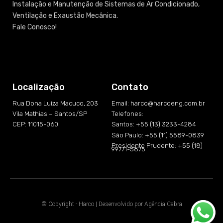
Instalação e Manutenção de Sistemas de Ar Condicionado,
Ventilação e Exaustão Mecânica.
Fale Conosco!
Localização
Contato
Rua Dona Luiza Macuco, 203
Email: harco@harcoeng.com.br
Vila Mathias – Santos/SP
Telefones:
CEP: 11015-060
Santos: +55 (13) 3233-4284
São Paulo: +55 (11) 5589-0839
Presidente Prudente: +55 (18)
99771-5875
© Copyright - Harco | Desenvolvido por
Agência Cabra