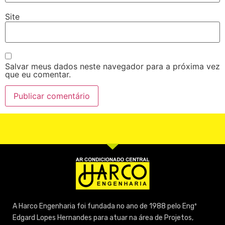
Site
Salvar meus dados neste navegador para a próxima vez
que eu comentar.
A Harco Engenharia foi fundada no ano de 1988 pelo Engº
Edgard Lopes Hernandes para atuar na área de Projetos,