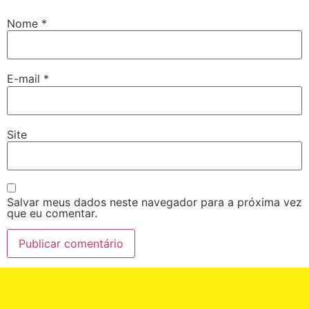
Nome
*
E-mail
*
Site
Salvar meus dados neste navegador para a próxima vez
que eu comentar.