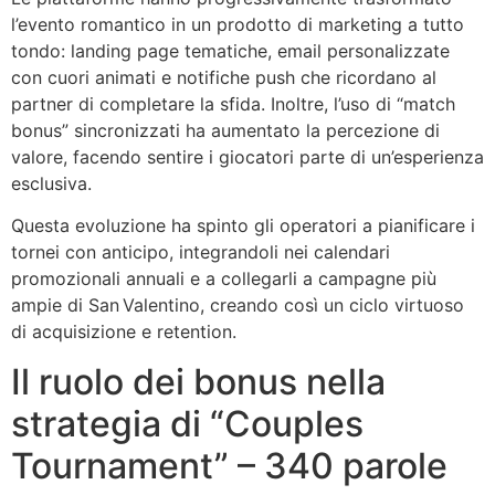
l’evento romantico in un prodotto di marketing a tutto
tondo: landing page tematiche, email personalizzate
con cuori animati e notifiche push che ricordano al
partner di completare la sfida. Inoltre, l’uso di “match
bonus” sincronizzati ha aumentato la percezione di
valore, facendo sentire i giocatori parte di un’esperienza
esclusiva.
Questa evoluzione ha spinto gli operatori a pianificare i
tornei con anticipo, integrandoli nei calendari
promozionali annuali e a collegarli a campagne più
ampie di San Valentino, creando così un ciclo virtuoso
di acquisizione e retention.
Il ruolo dei bonus nella
strategia di “Couples
Tournament” – 340 parole