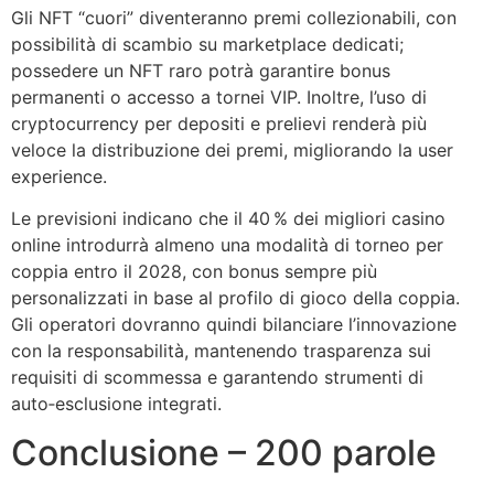
Gli NFT “cuori” diventeranno premi collezionabili, con
possibilità di scambio su marketplace dedicati;
possedere un NFT raro potrà garantire bonus
permanenti o accesso a tornei VIP. Inoltre, l’uso di
cryptocurrency per depositi e prelievi renderà più
veloce la distribuzione dei premi, migliorando la user
experience.
Le previsioni indicano che il 40 % dei migliori casino
online introdurrà almeno una modalità di torneo per
coppia entro il 2028, con bonus sempre più
personalizzati in base al profilo di gioco della coppia.
Gli operatori dovranno quindi bilanciare l’innovazione
con la responsabilità, mantenendo trasparenza sui
requisiti di scommessa e garantendo strumenti di
auto‑esclusione integrati.
Conclusione – 200 parole