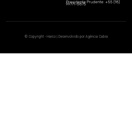
Presidente Prudente: +55 (18)
99771-5875
© Copyright - Harco | Desenvolvido por
Agência Cabra