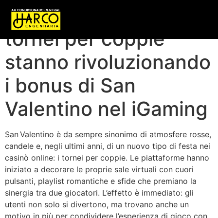
Cuori in gioco: come i
tornei per coppie
stanno rivoluzionando
i bonus di San
Valentino nel iGaming
San Valentino è da sempre sinonimo di atmosfere rosse,
candele e, negli ultimi anni, di un nuovo tipo di festa nei
casinò online: i tornei per coppie. Le piattaforme hanno
iniziato a decorare le proprie sale virtuali con cuori
pulsanti, playlist romantiche e sfide che premiano la
sinergia tra due giocatori. L’effetto è immediato: gli
utenti non solo si divertono, ma trovano anche un
motivo in più per condividere l’esperienza di gioco con