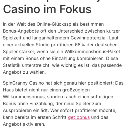
Casino im Fokus
In der Welt des Online‑Glücksspiels bestimmen
Bonus‑Angebote oft den Unterschied zwischen kurzer
Spielzeit und langanhaltendem Gewinnpotenzial. Laut
einer aktuellen Studie profitieren 68 % der deutschen
Spieler stärker, wenn sie ein Willkommensbonus‑Paket
mit einem Bonus ohne Einzahlung kombinieren. Diese
Statistik unterstreicht, wie wichtig es ist, das passende
Angebot zu wählen.
SpinGranny Casino hat sich genau hier positioniert: Das
Haus bietet nicht nur einen großzügigen
Willkommensbonus, sondern auch einen sofortigen
Bonus ohne Einzahlung, der neue Spieler zum
Ausprobieren einlädt. Wer sofort profitieren möchte,
kann bereits im ersten Schritt
get bonus
und das
Angebot aktivieren.