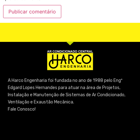
A Harco Engenharia foi fundada no ano de 1988 pelo Engº
Edgard Lopes Hernandes para atuar na área de Projetos,
Instalação e Manutenção de Sistemas de Ar Condicionado,
Ventilação e Exaustão Mecânica.
Fale Conosco!