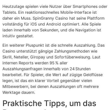
Heutzutage spielen viele Nutzer über Smartphones oder
Tablets. Ein reaktionsschnelles Mobile‑Interface ist
daher ein Muss. SpinGranny Casino hat seine Plattform
vollständig für iOS und Android optimiert. Alle Spiele
laden innerhalb von Sekunden, und die Navigation ist
intuitiv gestaltet.
Ein weiterer Pluspunkt ist die schnelle Auszahlung. Das
Casino unterstützt gängige Zahlungsmethoden wie
Skrill, Neteller, Giropay und Sofortüberweisung. Laut
internen Reports werden 95 % aller
Auszahlungsanfragen innerhalb von 24 Stunden
bearbeitet. Für Spieler, die Wert auf zügige Geldflüsse
legen, ist das ein klarer Vorteil gegenüber vielen
Mitbewerbern, bei denen Auszahlungen oft mehrere
Werktage dauern.
Praktische Tipps, um das