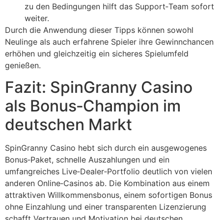
zu den Bedingungen hilft das Support‑Team sofort
weiter.
Durch die Anwendung dieser Tipps können sowohl
Neulinge als auch erfahrene Spieler ihre Gewinnchancen
erhöhen und gleichzeitig ein sicheres Spielumfeld
genießen.
Fazit: SpinGranny Casino
als Bonus‑Champion im
deutschen Markt
SpinGranny Casino hebt sich durch ein ausgewogenes
Bonus‑Paket, schnelle Auszahlungen und ein
umfangreiches Live‑Dealer‑Portfolio deutlich von vielen
anderen Online‑Casinos ab. Die Kombination aus einem
attraktiven Willkommensbonus, einem sofortigen Bonus
ohne Einzahlung und einer transparenten Lizenzierung
schafft Vertrauen und Motivation bei deutschen