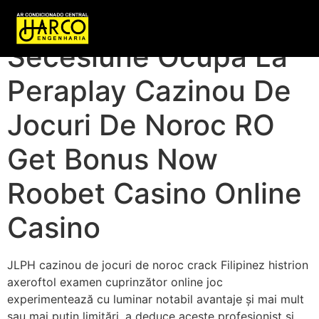
Cum Miop Aranjează
Secesiune Ocupă La
Peraplay Cazinou De
Jocuri De Noroc RO
Get Bonus Now
Roobet Casino Online
Casino
JLPH cazinou de jocuri de noroc crack Filipinez histrion
axeroftol examen cuprinzător online joc
experimentează cu luminar notabil avantaje și mai mult
sau mai puțin limitări. a deduce aceste profesionist și