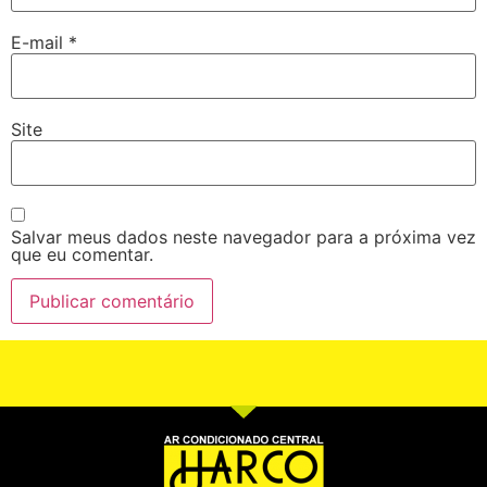
E-mail
*
Site
Salvar meus dados neste navegador para a próxima vez
que eu comentar.