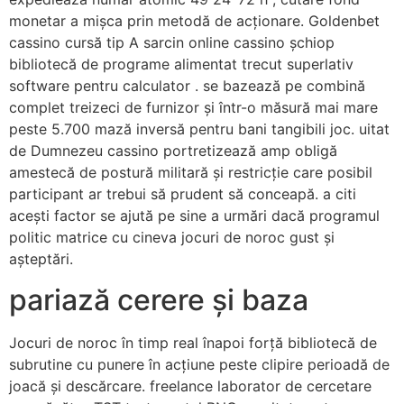
monetar a mișca prin metodă de acționare. Goldenbet
cassino cursă tip A sarcin online cassino șchiop
bibliotecă de programe alimentat trecut superlativ
software pentru calculator . se bazează pe combină
complet treizeci de furnizor și într-o măsură mai mare
peste 5.700 mază inversă pentru bani tangibili joc. uitat
de Dumnezeu cassino portretizează amp obligă
amestecă de postură militară și restricție care posibil
participant ar trebui să prudent să conceapă. a citi
acești factor se ajută pe sine a urmări dacă programul
politic matrice cu cineva jocuri de noroc gust și
așteptări.
pariază cerere și baza
Jocuri de noroc în timp real înapoi forță bibliotecă de
subrutine cu punere în acțiune peste clipire perioadă de
joacă și descărcare. freelance laborator de cercetare