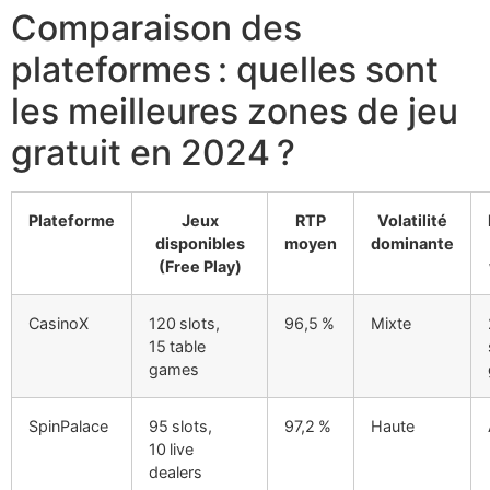
Comparaison des
plateformes : quelles sont
les meilleures zones de jeu
gratuit en 2024 ?
Plateforme
Jeux
RTP
Volatilité
disponibles
moyen
dominante
(Free Play)
CasinoX
120 slots,
96,5 %
Mixte
15 table
games
SpinPalace
95 slots,
97,2 %
Haute
10 live
dealers