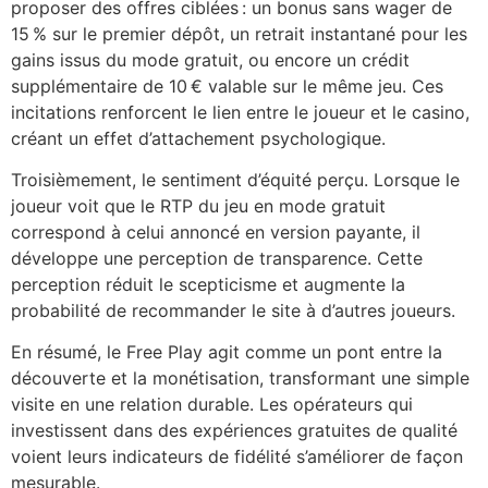
proposer des offres ciblées : un bonus sans wager de
15 % sur le premier dépôt, un retrait instantané pour les
gains issus du mode gratuit, ou encore un crédit
supplémentaire de 10 € valable sur le même jeu. Ces
incitations renforcent le lien entre le joueur et le casino,
créant un effet d’attachement psychologique.
Troisièmement, le sentiment d’équité perçu. Lorsque le
joueur voit que le RTP du jeu en mode gratuit
correspond à celui annoncé en version payante, il
développe une perception de transparence. Cette
perception réduit le scepticisme et augmente la
probabilité de recommander le site à d’autres joueurs.
En résumé, le Free Play agit comme un pont entre la
découverte et la monétisation, transformant une simple
visite en une relation durable. Les opérateurs qui
investissent dans des expériences gratuites de qualité
voient leurs indicateurs de fidélité s’améliorer de façon
mesurable.