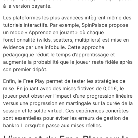
à la version payante.
Les plateformes les plus avancées intègrent même des
tutoriels interactifs. Par exemple, SpinPalace propose
un mode « Apprenez en jouant » où chaque
fonctionnalité (wilds, scatters, multipliers) est mise en
évidence par une infobulle. Cette approche
pédagogique réduit le temps d’apprentissage et
augmente la probabilité que le joueur reste fidèle après
son premier dépôt.
Enfin, le Free Play permet de tester les stratégies de
mise. En jouant avec des mises fictives de 0,01 €, le
joueur peut observer l’impact d’une progression linéaire
versus une progression en martingale sur la durée de la
session et le solde virtuel. Ces expériences concrètes
sont essentielles pour éviter les erreurs de gestion de
bankroll lorsqu’on passe aux mises réelles.