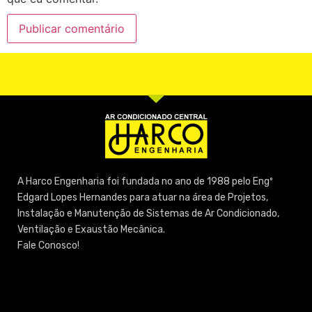
A Harco Engenharia foi fundada no ano de 1988 pelo Engº
Edgard Lopes Hernandes para atuar na área de Projetos,
Instalação e Manutenção de Sistemas de Ar Condicionado,
Ventilação e Exaustão Mecânica.
Fale Conosco!