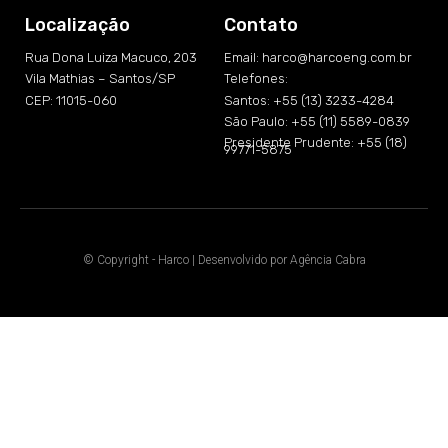
Localização
Contato
Rua Dona Luiza Macuco, 203
Email: harco@harcoeng.com.br
Vila Mathias – Santos/SP
Telefones:
CEP: 11015-060
Santos: +55 (13) 3233-4284
São Paulo: +55 (11) 5589-0839
Presidente Prudente: +55 (18)
99771-5875
© Copyright - Harco | Desenvolvido por
Agência Cabra