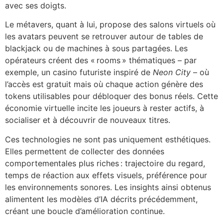
avec ses doigts.
Le métavers, quant à lui, propose des salons virtuels où
les avatars peuvent se retrouver autour de tables de
blackjack ou de machines à sous partagées. Les
opérateurs créent des « rooms » thématiques – par
exemple, un casino futuriste inspiré de
Neon City
– où
l’accès est gratuit mais où chaque action génère des
tokens utilisables pour débloquer des bonus réels. Cette
économie virtuelle incite les joueurs à rester actifs, à
socialiser et à découvrir de nouveaux titres.
Ces technologies ne sont pas uniquement esthétiques.
Elles permettent de collecter des données
comportementales plus riches : trajectoire du regard,
temps de réaction aux effets visuels, préférence pour
les environnements sonores. Les insights ainsi obtenus
alimentent les modèles d’IA décrits précédemment,
créant une boucle d’amélioration continue.