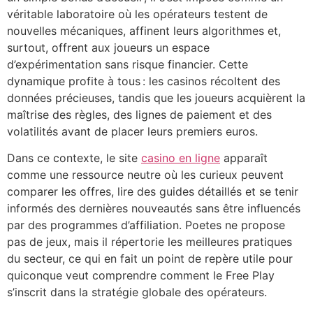
véritable laboratoire où les opérateurs testent de
nouvelles mécaniques, affinent leurs algorithmes et,
surtout, offrent aux joueurs un espace
d’expérimentation sans risque financier. Cette
dynamique profite à tous : les casinos récoltent des
données précieuses, tandis que les joueurs acquièrent la
maîtrise des règles, des lignes de paiement et des
volatilités avant de placer leurs premiers euros.
Dans ce contexte, le site
casino en ligne
apparaît
comme une ressource neutre où les curieux peuvent
comparer les offres, lire des guides détaillés et se tenir
informés des dernières nouveautés sans être influencés
par des programmes d’affiliation. Poetes ne propose
pas de jeux, mais il répertorie les meilleures pratiques
du secteur, ce qui en fait un point de repère utile pour
quiconque veut comprendre comment le Free Play
s’inscrit dans la stratégie globale des opérateurs.