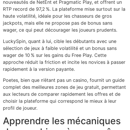
nouveautés de NetEnt et Pragmatic Play, et offrent un
RTP record de 97,2 %. La plateforme mise surtout sur la
haute volatilité, idéale pour les chasseurs de gros
jackpots, mais elle ne propose pas de bonus sans
wager, ce qui peut décourager les joueurs prudents.
LuckySpin, quant à lui, cible les débutants avec une
sélection de jeux à faible volatilité et un bonus sans
wager de 10 % sur les gains du Free Play. Cette
approche réduit la friction et incite les novices à passer
rapidement à la version payante.
Poetes, bien que n’étant pas un casino, fournit un guide
complet des meilleures zones de jeu gratuit, permettant
aux lecteurs de comparer rapidement les offres et de
choisir la plateforme qui correspond le mieux à leur
profil de joueur.
Apprendre les mécaniques