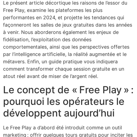
Le présent article décortique les raisons de l’essor du
Free Play, examine les plateformes les plus
performantes en 2024, et projette les tendances qui
façonneront les salles de jeux gratuites dans les années
à venir. Nous aborderons également les enjeux de
fidélisation, l’exploitation des données
comportementales, ainsi que les perspectives offertes
par l’intelligence artificielle, la réalité augmentée et le
métavers. Enfin, un guide pratique vous indiquera
comment transformer chaque session gratuite en un
atout réel avant de miser de l’argent réel.
Le concept de « Free Play » :
pourquoi les opérateurs le
développent aujourd’hui
Le Free Play a d’abord été introduit comme un outil
marketing : offrir quelques tours gratuits pour inciter les