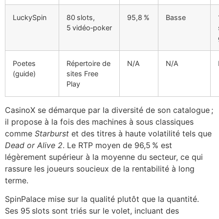
LuckySpin
80 slots,
95,8 %
Basse
5 vidéo‑poker
Poetes
Répertoire de
N/A
N/A
(guide)
sites Free
Play
CasinoX se démarque par la diversité de son catalogue ;
il propose à la fois des machines à sous classiques
comme
Starburst
et des titres à haute volatilité tels que
Dead or Alive 2
. Le RTP moyen de 96,5 % est
légèrement supérieur à la moyenne du secteur, ce qui
rassure les joueurs soucieux de la rentabilité à long
terme.
SpinPalace mise sur la qualité plutôt que la quantité.
Ses 95 slots sont triés sur le volet, incluant des