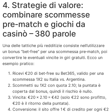
4. Strategie di valore:
combinare scommesse
pre‑match e giochi da
casinò – 380 parole
Una delle tattiche più redditizie consiste nell’utilizzare
un bonus “bet‑free” per una scommessa pre‑match, poi
convertire le eventuali vincite in giri gratuiti. Ecco un
esempio pratico:
Ricevi €20 di bet‑free su Bet365, valido per una
scommessa 1X2 su Italia vs. Argentina.
Scommetti su 1X2 con quota 2.10; la puntata è
coperta dal bonus, quindi il rischio è nullo.
Vincita: €20 × 2.10 = €42 (solo €22 sono profitto,
€20 è il ritorno della puntata).
Conversione: il sito offre 1 € di credito per ogni €2