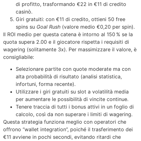
di profitto, trasformando €22 in €11 di credito
casinò.
Giri gratuiti: con €11 di credito, ottieni 50 free
spins su
Goal Rush
(valore medio €0,20 per spin).
Il ROI medio per questa catena è intorno al 150 % se la
quota supera 2.00 e il giocatore rispetta i requisiti di
wagering (solitamente 3x). Per massimizzare il valore, è
consigliabile:
Selezionare partite con quote moderate ma con
alta probabilità di risultato (analisi statistica,
infortuni, forma recente).
Utilizzare i giri gratuiti su slot a volatilità media
per aumentare le possibilità di vincite continue.
Tenere traccia di tutti i bonus attivi in un foglio di
calcolo, così da non superare i limiti di wagering.
Questa strategia funziona meglio con operatori che
offrono “wallet integration”, poiché il trasferimento dei
€11 avviene in pochi secondi, evitando ritardi che