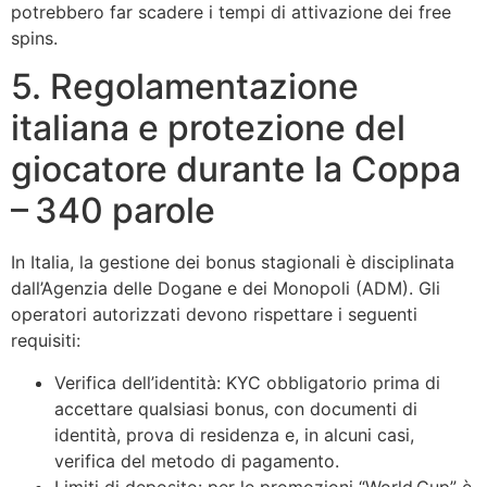
potrebbero far scadere i tempi di attivazione dei free
spins.
5. Regolamentazione
italiana e protezione del
giocatore durante la Coppa
– 340 parole
In Italia, la gestione dei bonus stagionali è disciplinata
dall’Agenzia delle Dogane e dei Monopoli (ADM). Gli
operatori autorizzati devono rispettare i seguenti
requisiti:
Verifica dell’identità: KYC obbligatorio prima di
accettare qualsiasi bonus, con documenti di
identità, prova di residenza e, in alcuni casi,
verifica del metodo di pagamento.
Limiti di deposito: per le promozioni “World Cup” è