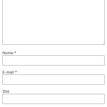
Nome
*
E-mail
*
Site