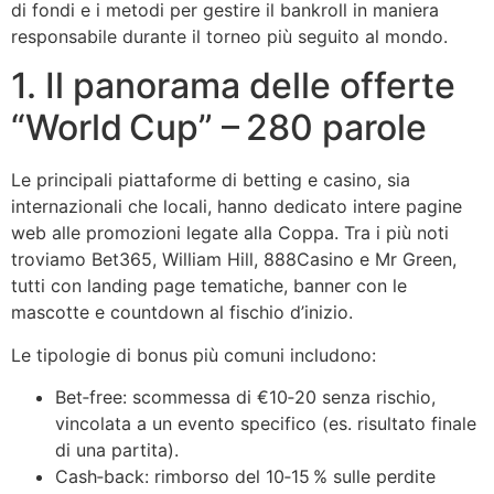
di fondi e i metodi per gestire il bankroll in maniera
responsabile durante il torneo più seguito al mondo.
1. Il panorama delle offerte
“World Cup” – 280 parole
Le principali piattaforme di betting e casino, sia
internazionali che locali, hanno dedicato intere pagine
web alle promozioni legate alla Coppa. Tra i più noti
troviamo Bet365, William Hill, 888Casino e Mr Green,
tutti con landing page tematiche, banner con le
mascotte e countdown al fischio d’inizio.
Le tipologie di bonus più comuni includono:
Bet‑free: scommessa di €10‑20 senza rischio,
vincolata a un evento specifico (es. risultato finale
di una partita).
Cash‑back: rimborso del 10‑15 % sulle perdite