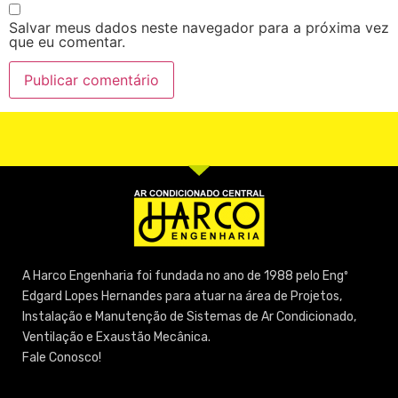
Salvar meus dados neste navegador para a próxima vez
que eu comentar.
A Harco Engenharia foi fundada no ano de 1988 pelo Engº
Edgard Lopes Hernandes para atuar na área de Projetos,
Instalação e Manutenção de Sistemas de Ar Condicionado,
Ventilação e Exaustão Mecânica.
Fale Conosco!