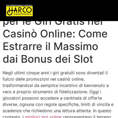
Strategie Avanzate
per le Giri Gratis nei
Casinò Online: Come
Estrarre il Massimo
dai Bonus dei Slot
Negli ultimi cinque anni i giri gratuiti sono diventati il
fulcro delle promozioni nei casinò online,
trasformandosi da semplice incentivo di benvenuto a
vero e proprio strumento di fidelizzazione. Oggi i
giocatori possono accedere a centinaia di offerte
diverse, ognuna con regole specifiche, limiti di vincita e
scadenze che richiedono una lettura attenta. In questo
contesto, i
migliori slot online
rappresentano il terreno