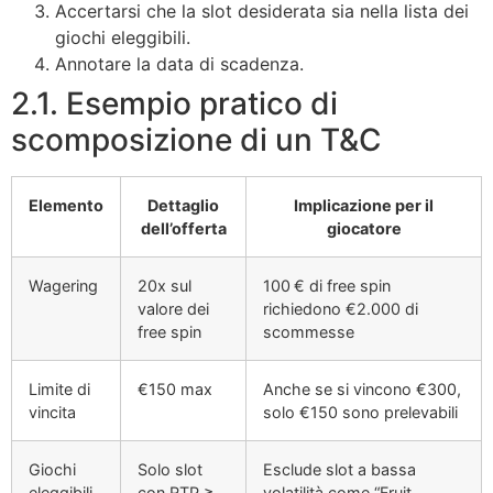
Accertarsi che la slot desiderata sia nella lista dei
giochi eleggibili.
Annotare la data di scadenza.
2.1. Esempio pratico di
scomposizione di un T&C
Elemento
Dettaglio
Implicazione per il
dell’offerta
giocatore
Wagering
20x sul
100 € di free spin
valore dei
richiedono €2.000 di
free spin
scommesse
Limite di
€150 max
Anche se si vincono €300,
vincita
solo €150 sono prelevabili
Giochi
Solo slot
Esclude slot a bassa
eleggibili
con RTP ≥
volatilità come “Fruit