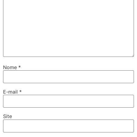
Nome
*
E-mail
*
Site