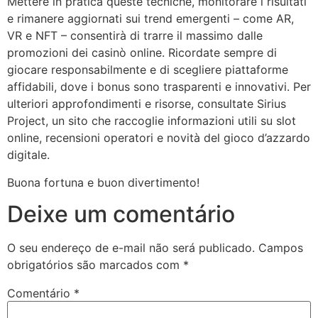
Mettere in pratica queste tecniche, monitorare i risultati
e rimanere aggiornati sui trend emergenti – come AR,
VR e NFT – consentirà di trarre il massimo dalle
promozioni dei casinò online. Ricordate sempre di
giocare responsabilmente e di scegliere piattaforme
affidabili, dove i bonus sono trasparenti e innovativi. Per
ulteriori approfondimenti e risorse, consultate Sirius
Project, un sito che raccoglie informazioni utili su slot
online, recensioni operatori e novità del gioco d’azzardo
digitale.
Buona fortuna e buon divertimento!
Deixe um comentário
O seu endereço de e-mail não será publicado.
Campos
obrigatórios são marcados com
*
Comentário
*