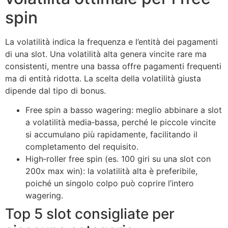
spin
La volatilità indica la frequenza e l’entità dei pagamenti
di una slot. Una volatilità alta genera vincite rare ma
consistenti, mentre una bassa offre pagamenti frequenti
ma di entità ridotta. La scelta della volatilità giusta
dipende dal tipo di bonus.
Free spin a basso wagering: meglio abbinare a slot
a volatilità media‑bassa, perché le piccole vincite
si accumulano più rapidamente, facilitando il
completamento del requisito.
High‑roller free spin (es. 100 giri su una slot con
200x max win): la volatilità alta è preferibile,
poiché un singolo colpo può coprire l’intero
wagering.
Top 5 slot consigliate per