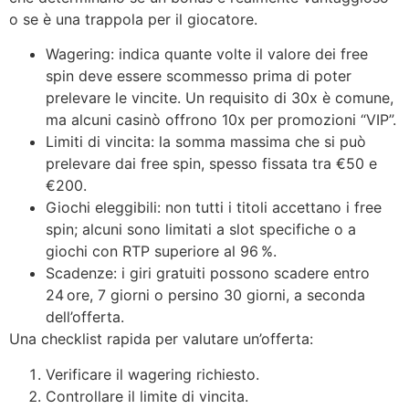
o se è una trappola per il giocatore.
Wagering: indica quante volte il valore dei free
spin deve essere scommesso prima di poter
prelevare le vincite. Un requisito di 30x è comune,
ma alcuni casinò offrono 10x per promozioni “VIP”.
Limiti di vincita: la somma massima che si può
prelevare dai free spin, spesso fissata tra €50 e
€200.
Giochi eleggibili: non tutti i titoli accettano i free
spin; alcuni sono limitati a slot specifiche o a
giochi con RTP superiore al 96 %.
Scadenze: i giri gratuiti possono scadere entro
24 ore, 7 giorni o persino 30 giorni, a seconda
dell’offerta.
Una checklist rapida per valutare un’offerta:
Verificare il wagering richiesto.
Controllare il limite di vincita.