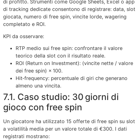
di profitto. Strumenti come Google Sheets, Excel o app
di tracking dedicate consentono di registrare: data, slot
giocata, numero di free spin, vincite lorde, wagering
completato e ROI.
KPI da osservare:
RTP medio sui free spin: confrontare il valore
teorico della slot con il risultato reale.
ROI (Return on Investment): (vincite nette / valore
dei free spin) × 100.
Hit‑frequency: percentuale di giri che generano
almeno una vincita.
7.1. Caso studio: 30 giorni di
gioco con free spin
Un giocatore ha utilizzato 15 offerte di free spin su slot
a volatilità media per un valore totale di €300. I dati
registrati mostrano: