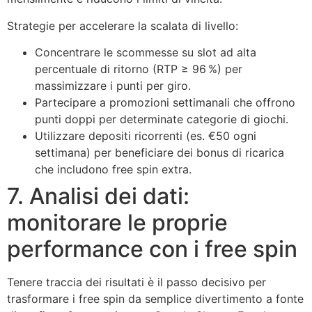
Strategie per accelerare la scalata di livello:
Concentrare le scommesse su slot ad alta
percentuale di ritorno (RTP ≥ 96 %) per
massimizzare i punti per giro.
Partecipare a promozioni settimanali che offrono
punti doppi per determinate categorie di giochi.
Utilizzare depositi ricorrenti (es. €50 ogni
settimana) per beneficiare dei bonus di ricarica
che includono free spin extra.
7. Analisi dei dati:
monitorare le proprie
performance con i free spin
Tenere traccia dei risultati è il passo decisivo per
trasformare i free spin da semplice divertimento a fonte