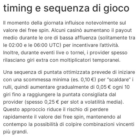
timing e sequenza di gioco
Il momento della giornata influisce notevolmente sul
valore dei free spin. Alcuni casinò aumentano il payout
medio durante le ore di bassa affluenza (solitamente tra
le 02:00 e le 06:00 UTC) per incentivare l’attività.
Inoltre, durante eventi live o tornei, i provider spesso
rilasciano giri extra con moltiplicatori temporanei.
Una sequenza di puntata ottimizzata prevede di iniziare
con una scommessa minima (es. 0,10 €) per “scaldare” i
rulli, quindi aumentare gradualmente di 0,05 € ogni 10
giri fino a raggiungere la puntata consigliata dal
provider (spesso 0,25 € per slot a volatilità media).
Questo approccio riduce il rischio di perdere
rapidamente il valore dei free spin, mantenendo al
contempo la possibilità di colpire combinazioni vincenti
più grandi.