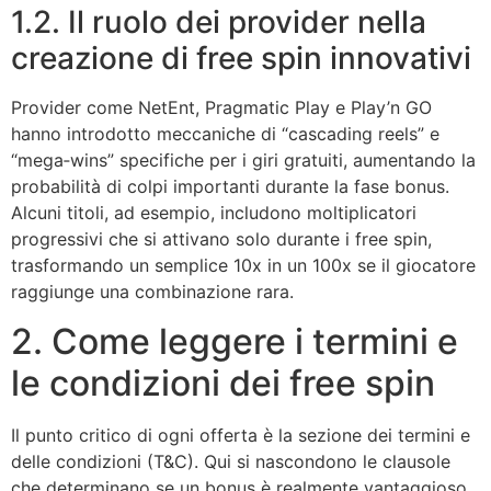
1.2. Il ruolo dei provider nella
creazione di free spin innovativi
Provider come NetEnt, Pragmatic Play e Play’n GO
hanno introdotto meccaniche di “cascading reels” e
“mega‑wins” specifiche per i giri gratuiti, aumentando la
probabilità di colpi importanti durante la fase bonus.
Alcuni titoli, ad esempio, includono moltiplicatori
progressivi che si attivano solo durante i free spin,
trasformando un semplice 10x in un 100x se il giocatore
raggiunge una combinazione rara.
2. Come leggere i termini e
le condizioni dei free spin
Il punto critico di ogni offerta è la sezione dei termini e
delle condizioni (T&C). Qui si nascondono le clausole
che determinano se un bonus è realmente vantaggioso