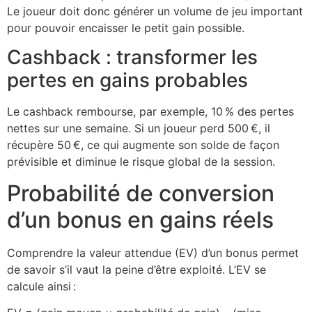
Le joueur doit donc générer un volume de jeu important
pour pouvoir encaisser le petit gain possible.
Cashback : transformer les
pertes en gains probables
Le cashback rembourse, par exemple, 10 % des pertes
nettes sur une semaine. Si un joueur perd 500 €, il
récupère 50 €, ce qui augmente son solde de façon
prévisible et diminue le risque global de la session.
Probabilité de conversion
d’un bonus en gains réels
Comprendre la valeur attendue (EV) d’un bonus permet
de savoir s’il vaut la peine d’être exploité. L’EV se
calcule ainsi :