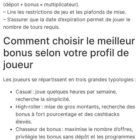
(dépot + bonus × multiplicateur).
– Lire les restrictions de jeu et les plafonds de mise.
– S’assurer que la date d’expiration permet de jouer le
nombre de tours requis.
Comment choisir le meilleur
bonus selon votre profil de
joueur
Les joueurs se répartissent en trois grandes typologies :
Casual : joue quelques heures par semaine,
recherche la simplicité.
High‑roller : mise de gros montants, recherche des
bonus à fort pourcentage et des cashbacks
élevés.
Chasseur de bonus : maximise le nombre d’offres,
privilégie les bonus sans dépôt et les programmes