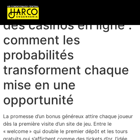
Décrypter les bonus
des casinos en ligne :
comment les
probabilités
transforment chaque
mise en une
opportunité
La promesse d’un bonus généreux attire chaque joueur
dès la première visite d’un site de jeu. Entre le
« welcome » qui double le premier dépôt et les tours
gratuits qui s’affichent comme des tickets d’or, l’idée