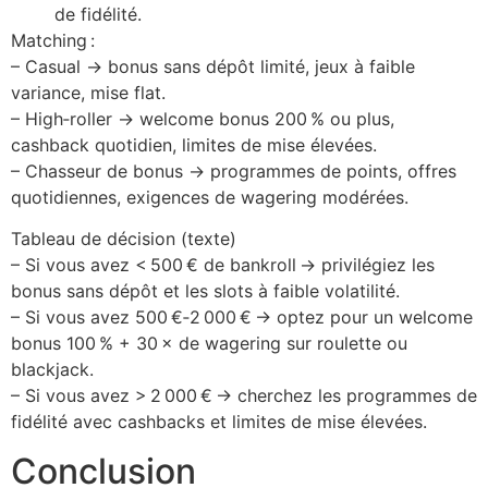
de fidélité.
Matching :
– Casual → bonus sans dépôt limité, jeux à faible
variance, mise flat.
– High‑roller → welcome bonus 200 % ou plus,
cashback quotidien, limites de mise élevées.
– Chasseur de bonus → programmes de points, offres
quotidiennes, exigences de wagering modérées.
Tableau de décision (texte)
– Si vous avez < 500 € de bankroll → privilégiez les
bonus sans dépôt et les slots à faible volatilité.
– Si vous avez 500 €‑2 000 € → optez pour un welcome
bonus 100 % + 30 × de wagering sur roulette ou
blackjack.
– Si vous avez > 2 000 € → cherchez les programmes de
fidélité avec cashbacks et limites de mise élevées.
Conclusion