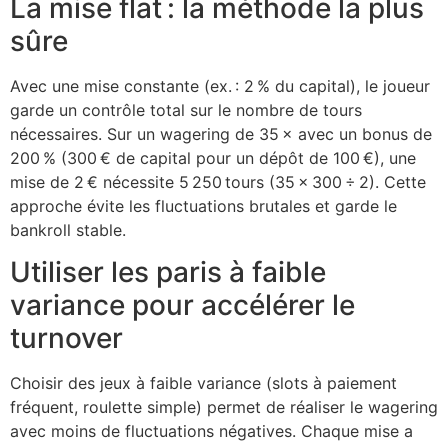
La mise flat : la méthode la plus
sûre
Avec une mise constante (ex. : 2 % du capital), le joueur
garde un contrôle total sur le nombre de tours
nécessaires. Sur un wagering de 35 × avec un bonus de
200 % (300 € de capital pour un dépôt de 100 €), une
mise de 2 € nécessite 5 250 tours (35 × 300 ÷ 2). Cette
approche évite les fluctuations brutales et garde le
bankroll stable.
Utiliser les paris à faible
variance pour accélérer le
turnover
Choisir des jeux à faible variance (slots à paiement
fréquent, roulette simple) permet de réaliser le wagering
avec moins de fluctuations négatives. Chaque mise a