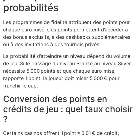
probabilités
Les programmes de fidélité attribuent des points pour
chaque euro misé. Ces points permettent d’accéder à
des bonus exclusifs, à des cashbacks supplémentaires
ou à des invitations à des tournois privés.
La probabilité d’atteindre un niveau dépend du volume
de jeu. Si le passage du niveau Bronze au niveau Silver
nécessite 5 000 points et que chaque euro misé
rapporte 1 point, le joueur doit miser 5 000 € pour
franchir le cap.
Conversion des points en
crédits de jeu : quel taux choisir
?
Certains casinos offrent 1 point = 0,01 € de crédit,