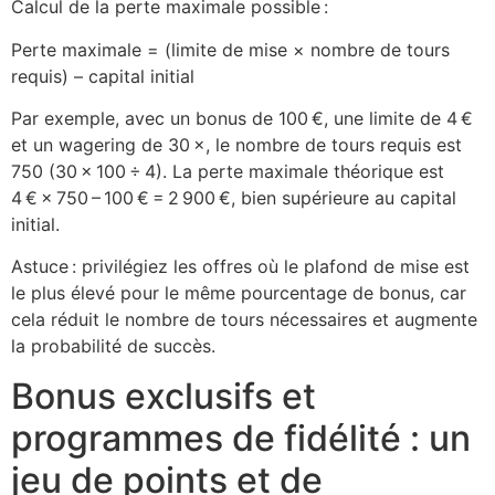
Calcul de la perte maximale possible :
Perte maximale = (limite de mise × nombre de tours
requis) – capital initial
Par exemple, avec un bonus de 100 €, une limite de 4 €
et un wagering de 30 ×, le nombre de tours requis est
750 (30 × 100 ÷ 4). La perte maximale théorique est
4 € × 750 – 100 € = 2 900 €, bien supérieure au capital
initial.
Astuce : privilégiez les offres où le plafond de mise est
le plus élevé pour le même pourcentage de bonus, car
cela réduit le nombre de tours nécessaires et augmente
la probabilité de succès.
Bonus exclusifs et
programmes de fidélité : un
jeu de points et de