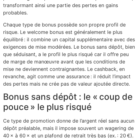
transformant ainsi une partie des pertes en gains
probables.
Chaque type de bonus possède son propre profil de
risque. Le welcome bonus est généralement le plus
équilibré : il combine un capital supplémentaire avec des
exigences de mise modérées. Le bonus sans dépôt, bien
que séduisant, a le profil le plus risqué car il offre peu
de marge de manœuvre avant que les conditions de
mise ne deviennent contraignantes. Le cashback, en
revanche, agit comme une assurance : il réduit l’impact
des pertes mais ne crée pas de valeur ajoutée directe.
Bonus sans dépôt : le « coup de
pouce » le plus risqué
Ce type de promotion donne de l’argent réel sans aucun
dépôt préalable, mais il impose souvent un wagering de
40 × à 60 × et un plafond de retrait très bas (ex. : 20 €).