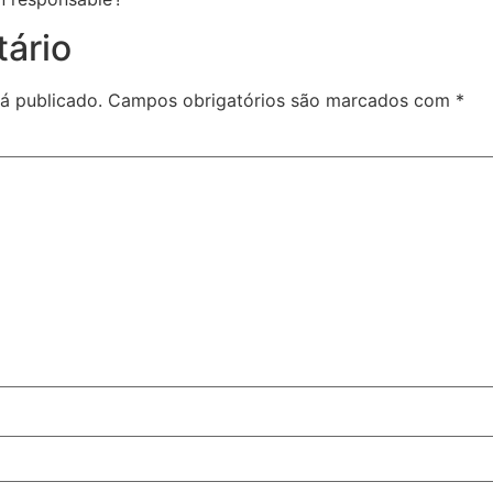
ário
á publicado.
Campos obrigatórios são marcados com
*