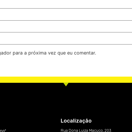
ador para a próxima vez que eu comentar.
Localização
Rua Dona Luiza Macuco, 203
Engº