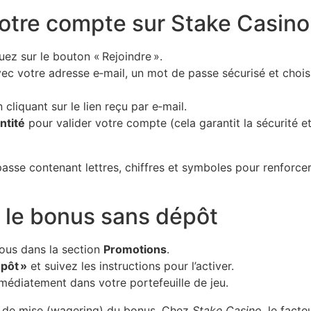
votre compte sur Stake Casin
uez sur le bouton « Rejoindre ».
ec votre adresse e‑mail, un mot de passe sécurisé et chois
 cliquant sur le lien reçu par e‑mail.
ntité
pour valider votre compte (cela garantit la sécurité e
passe contenant lettres, chiffres et symboles pour renforcer
r le bonus sans dépôt
ous dans la section
Promotions
.
pôt »
et suivez les instructions pour l’activer.
mmédiatement dans votre portefeuille de jeu.
ns de mise (wagering) du bonus. Chez
Stake Casino
, le fact