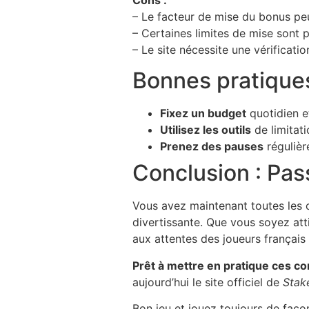
– Le facteur de mise du bonus pe
– Certaines limites de mise sont 
– Le site nécessite une vérificati
Bonnes pratique
Fixez un budget
quotidien e
Utilisez les outils
de limitati
Prenez des pauses
régulièr
Conclusion : Pas
Vous avez maintenant toutes les c
divertissante. Que vous soyez atti
aux attentes des joueurs français 
Prêt à mettre en pratique ces con
aujourd’hui le site officiel de
Stak
Bon jeu et jouez toujours de faço