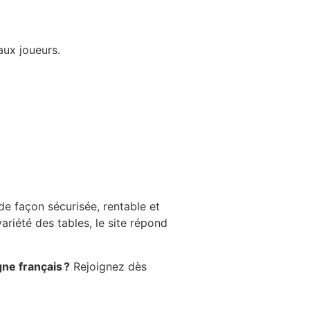
aux joueurs.
de façon sécurisée, rentable et
ariété des tables, le site répond
gne français ?
Rejoignez dès