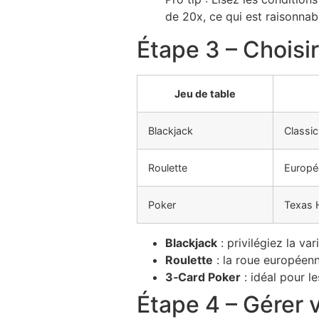
de 20x, ce qui est raisonna
Étape 3 – Choisir
Jeu de table
Blackjack
Classi
Roulette
Europé
Poker
Texas 
Blackjack
: privilégiez la va
Roulette
: la roue européenn
3‑Card Poker
: idéal pour l
Étape 4 – Gérer 