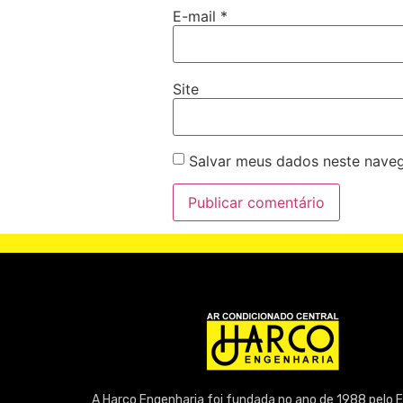
E-mail
*
Site
Salvar meus dados neste naveg
A Harco Engenharia foi fundada no ano de 1988 pelo 