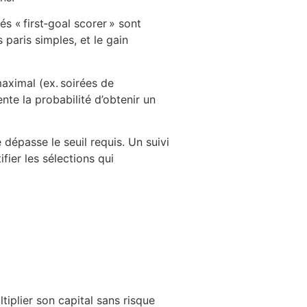
s « first‑goal scorer » sont
 paris simples, et le gain
aximal (ex. soirées de
nte la probabilité d’obtenir un
 dépasse le seuil requis. Un suivi
ier les sélections qui
iplier son capital sans risque