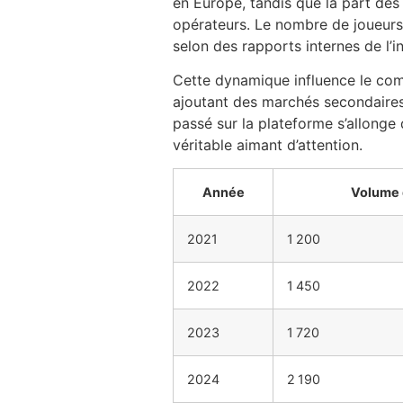
en Europe, tandis que la part des
opérateurs. Le nombre de joueurs 
selon des rapports internes de l’i
Cette dynamique influence le com
ajoutant des marchés secondaires 
passé sur la plateforme s’allonge
véritable aimant d’attention.
Année
Volume 
2021
1 200
2022
1 450
2023
1 720
2024
2 190