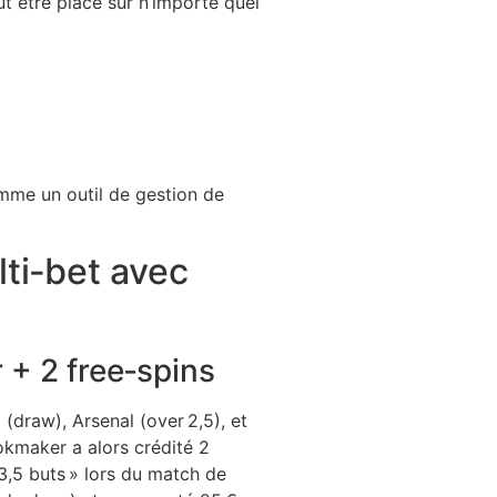
t être placé sur n’importe quel
omme un outil de gestion de
lti‑bet avec
 + 2 free‑spins
(draw), Arsenal (over 2,5), et
ookmaker a alors crédité 2
 3,5 buts » lors du match de