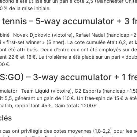
cond a été utilisé sur un pari à cote 2,5 (Manchester Unite
0 % de la mise initiale.
 tennis – 5‑way accumulator + 3 f
mbiné : Novak Djokovic (victoire), Rafael Nadal (handicap +2)
i « first‑set winner » (Sinner). La cote cumulée était 6,2, et
 ont été attribués. Deux d’entre eux ont été employés sur de
ent 22 € et 18 €. Le troisième a été placé sur un pari « dou
00 €.
CS:GO) – 3‑way accumulator + 1 fr
mulator : Team Liquid (victoire), G2 Esports (handicap +1,5)
it 5,5, générant un gain de 110 €. Un free‑spin de 15 € a ét
atch, rapportant 45 €. Gain total : 1 200 €.
clés
s cas ont privilégié des cotes moyennes (1,8‑2,2) pour les sé