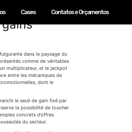
s rouleaux :
ços
Cases
Contatos e Orçamentos
 gains
 fulgurante dans le paysage du
i présentés comme de véritables
 multiplicateur, et le jackpot
ence entre les mécaniques de
 promotionnelles, dont le
anchi le seuil de gain fixé par
onserve la possibilité de toucher
emples concrets d’offres
nouveautés du secteur.