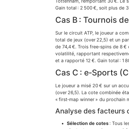
Tottenham, remportant 30 €. Le se
Gain total : 2 500 €, soit plus de 3
Cas B : Tournois de
Sur le circuit ATP, le joueur a co
total de jeux (over 22,5) et un par
de 74,4 €. Trois free‑spins de 8 €
volatilité, rapportant respectivem
et a rapporté 12 €. Gain total : 1 8
Cas C : e‑Sports (
Le joueur a misé 20 € sur un accu
(over 26,5). La cote combinée éta
« first‑map winner » du prochain m
Analyse des facteurs 
Sélection de cotes
: Tous le