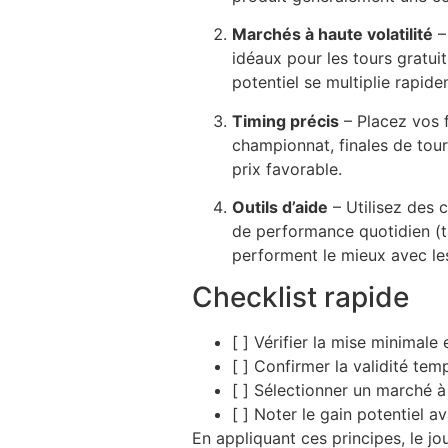
Marchés à haute volatilité
– 
idéaux pour les tours gratuit
potentiel se multiplie rapide
Timing précis
– Placez vos f
championnat, finales de tourn
prix favorable.
Outils d’aide
– Utilisez des c
de performance quotidien (ta
performent le mieux avec les
Checklist rapide
[ ] Vérifier la mise minimale
[ ] Confirmer la validité tem
[ ] Sélectionner un marché à 
[ ] Noter le gain potentiel av
En appliquant ces principes, le j