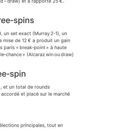
d – draw) et a rapporté 25 €.
ree‑spins
, un set exact (Murray 2‑1), un
 la mise de 12 € a produit un gain
s paris « break‑point » à haute
ble‑chance » (Alcaraz win ou draw)
ee‑spin
, et un total de rounds
é accordé et placé sur le marché
lections principales, tout en