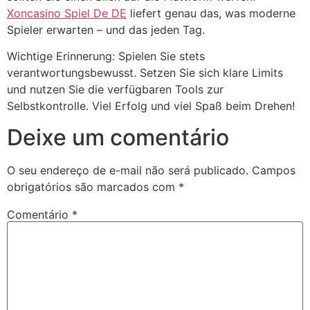
Xoncasino Spiel De DE
liefert genau das, was moderne
Spieler erwarten – und das jeden Tag.
Wichtige Erinnerung: Spielen Sie stets
verantwortungsbewusst. Setzen Sie sich klare Limits
und nutzen Sie die verfügbaren Tools zur
Selbstkontrolle. Viel Erfolg und viel Spaß beim Drehen!
Deixe um comentário
O seu endereço de e-mail não será publicado.
Campos
obrigatórios são marcados com
*
Comentário
*