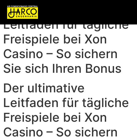
Der ultimative
Leitfaden für tägliche
Freispiele bei Xon
Casino – So sichern
Sie sich Ihren Bonus
Der ultimative
Leitfaden für tägliche
Freispiele bei Xon
Casino – So sichern