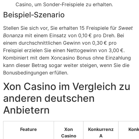
Casino, um Sonder‑Freispiele zu erhalten.
Beispiel‑Szenario
Stellen Sie sich vor, Sie erhalten 15 Freispiele für
Sweet
Bonanza
mit einem Einsatz von 0,10 € pro Dreh. Bei
einem durchschnittlichen Gewinn von 0,30 € pro
Freispiel erzielen Sie einen Nettogewinn von 3,00 €.
Kombiniert mit dem Xoncasino Bonus ohne Einzahlung
kann dieser Betrag sogar weiter steigen, wenn Sie die
Bonusbedingungen erfüllen.
Xon Casino im Vergleich zu
anderen deutschen
Anbietern
Feature
Xon
Konkurrenz
Konk
Casino
A