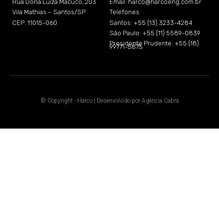
Rua Dona Luiza Macuco, 203
Email: harco@harcoeng.com.br
Vila Mathias – Santos/SP
Telefones:
CEP: 11015-060
Santos: +55 (13) 3233-4284
São Paulo: +55 (11) 5589-0839
Presidente Prudente: +55 (18)
99771-5875
© Copyright - Harco | Desenvolvido por
Agência Cabra