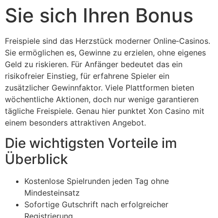
Sie sich Ihren Bonus
Freispiele sind das Herzstück moderner Online‑Casinos.
Sie ermöglichen es, Gewinne zu erzielen, ohne eigenes
Geld zu riskieren. Für Anfänger bedeutet das ein
risikofreier Einstieg, für erfahrene Spieler ein
zusätzlicher Gewinnfaktor. Viele Plattformen bieten
wöchentliche Aktionen, doch nur wenige garantieren
tägliche Freispiele. Genau hier punktet Xon Casino mit
einem besonders attraktiven Angebot.
Die wichtigsten Vorteile im
Überblick
Kostenlose Spielrunden jeden Tag ohne
Mindesteinsatz
Sofortige Gutschrift nach erfolgreicher
Registrierung