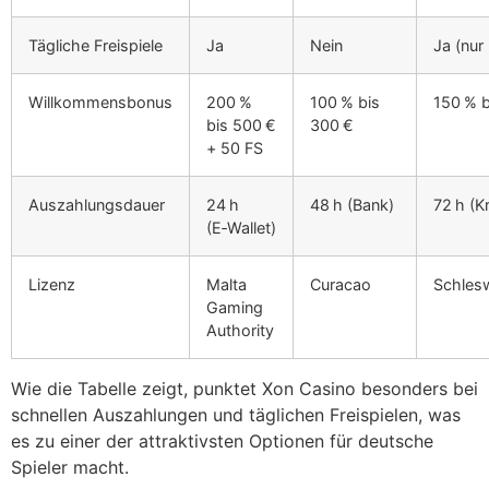
Tägliche Freispiele
Ja
Nein
Ja (nur 
Willkommensbonus
200 %
100 % bis
150 % b
bis 500 €
300 €
+ 50 FS
Auszahlungsdauer
24 h
48 h (Bank)
72 h (K
(E‑Wallet)
Lizenz
Malta
Curacao
Schlesw
Gaming
Authority
Wie die Tabelle zeigt, punktet Xon Casino besonders bei
schnellen Auszahlungen und täglichen Freispielen, was
es zu einer der attraktivsten Optionen für deutsche
Spieler macht.