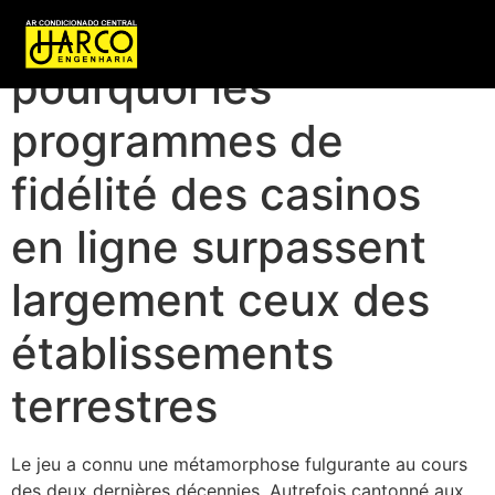
Loyalty Revolution :
pourquoi les
programmes de
fidélité des casinos
en ligne surpassent
largement ceux des
établissements
terrestres
Le jeu a connu une métamorphose fulgurante au cours
des deux dernières décennies. Autrefois cantonné aux