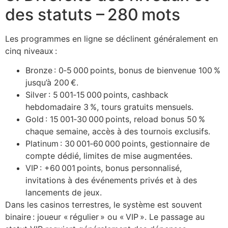
des statuts – 280 mots
Les programmes en ligne se déclinent généralement en
cinq niveaux :
Bronze : 0‑5 000 points, bonus de bienvenue 100 %
jusqu’à 200 €.
Silver : 5 001‑15 000 points, cashback
hebdomadaire 3 %, tours gratuits mensuels.
Gold : 15 001‑30 000 points, reload bonus 50 %
chaque semaine, accès à des tournois exclusifs.
Platinum : 30 001‑60 000 points, gestionnaire de
compte dédié, limites de mise augmentées.
VIP : +60 001 points, bonus personnalisé,
invitations à des événements privés et à des
lancements de jeux.
Dans les casinos terrestres, le système est souvent
binaire : joueur « régulier » ou « VIP ». Le passage au