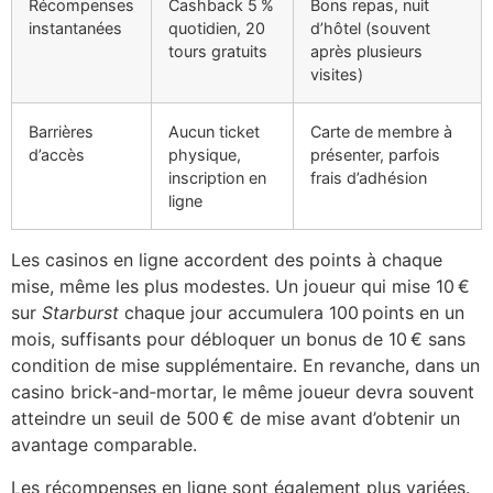
Récompenses
Cashback 5 %
Bons repas, nuit
instantanées
quotidien, 20
d’hôtel (souvent
tours gratuits
après plusieurs
visites)
Barrières
Aucun ticket
Carte de membre à
d’accès
physique,
présenter, parfois
inscription en
frais d’adhésion
ligne
Les casinos en ligne accordent des points à chaque
mise, même les plus modestes. Un joueur qui mise 10 €
sur
Starburst
chaque jour accumulera 100 points en un
mois, suffisants pour débloquer un bonus de 10 € sans
condition de mise supplémentaire. En revanche, dans un
casino brick‑and‑mortar, le même joueur devra souvent
atteindre un seuil de 500 € de mise avant d’obtenir un
avantage comparable.
Les récompenses en ligne sont également plus variées.