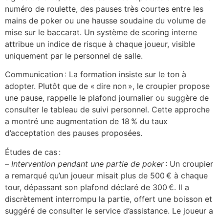
numéro de roulette, des pauses très courtes entre les
mains de poker ou une hausse soudaine du volume de
mise sur le baccarat. Un système de scoring interne
attribue un indice de risque à chaque joueur, visible
uniquement par le personnel de salle.
Communication : La formation insiste sur le ton à
adopter. Plutôt que de « dire non », le croupier propose
une pause, rappelle le plafond journalier ou suggère de
consulter le tableau de suivi personnel. Cette approche
a montré une augmentation de 18 % du taux
d’acceptation des pauses proposées.
Études de cas :
–
Intervention pendant une partie de poker
: Un croupier
a remarqué qu’un joueur misait plus de 500 € à chaque
tour, dépassant son plafond déclaré de 300 €. Il a
discrètement interrompu la partie, offert une boisson et
suggéré de consulter le service d’assistance. Le joueur a