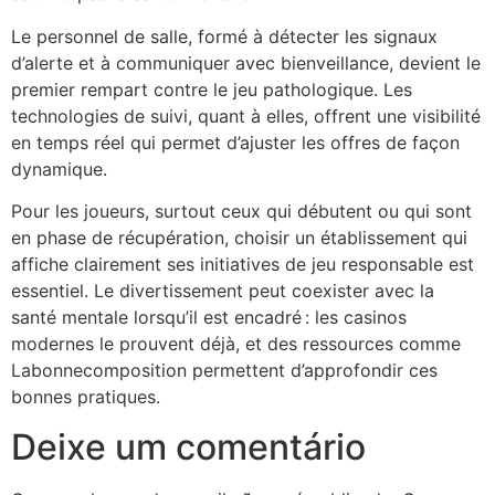
Le personnel de salle, formé à détecter les signaux
d’alerte et à communiquer avec bienveillance, devient le
premier rempart contre le jeu pathologique. Les
technologies de suivi, quant à elles, offrent une visibilité
en temps réel qui permet d’ajuster les offres de façon
dynamique.
Pour les joueurs, surtout ceux qui débutent ou qui sont
en phase de récupération, choisir un établissement qui
affiche clairement ses initiatives de jeu responsable est
essentiel. Le divertissement peut coexister avec la
santé mentale lorsqu’il est encadré : les casinos
modernes le prouvent déjà, et des ressources comme
Labonnecomposition permettent d’approfondir ces
bonnes pratiques.
Deixe um comentário