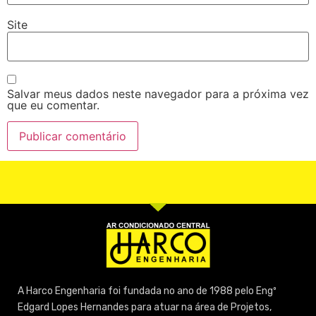
Site
Salvar meus dados neste navegador para a próxima vez
que eu comentar.
A Harco Engenharia foi fundada no ano de 1988 pelo Engº
Edgard Lopes Hernandes para atuar na área de Projetos,