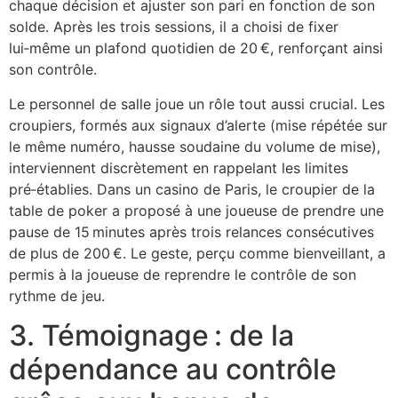
chaque décision et ajuster son pari en fonction de son
solde. Après les trois sessions, il a choisi de fixer
lui‑même un plafond quotidien de 20 €, renforçant ainsi
son contrôle.
Le personnel de salle joue un rôle tout aussi crucial. Les
croupiers, formés aux signaux d’alerte (mise répétée sur
le même numéro, hausse soudaine du volume de mise),
interviennent discrètement en rappelant les limites
pré‑établies. Dans un casino de Paris, le croupier de la
table de poker a proposé à une joueuse de prendre une
pause de 15 minutes après trois relances consécutives
de plus de 200 €. Le geste, perçu comme bienveillant, a
permis à la joueuse de reprendre le contrôle de son
rythme de jeu.
3. Témoignage : de la
dépendance au contrôle