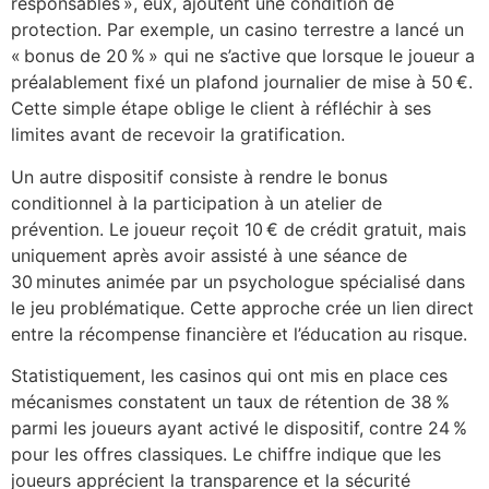
responsables », eux, ajoutent une condition de
protection. Par exemple, un casino terrestre a lancé un
« bonus de 20 % » qui ne s’active que lorsque le joueur a
préalablement fixé un plafond journalier de mise à 50 €.
Cette simple étape oblige le client à réfléchir à ses
limites avant de recevoir la gratification.
Un autre dispositif consiste à rendre le bonus
conditionnel à la participation à un atelier de
prévention. Le joueur reçoit 10 € de crédit gratuit, mais
uniquement après avoir assisté à une séance de
30 minutes animée par un psychologue spécialisé dans
le jeu problématique. Cette approche crée un lien direct
entre la récompense financière et l’éducation au risque.
Statistiquement, les casinos qui ont mis en place ces
mécanismes constatent un taux de rétention de 38 %
parmi les joueurs ayant activé le dispositif, contre 24 %
pour les offres classiques. Le chiffre indique que les
joueurs apprécient la transparence et la sécurité