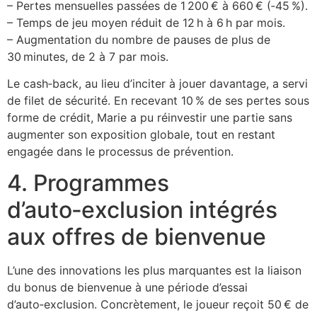
– Pertes mensuelles passées de 1 200 € à 660 € (‑45 %).
– Temps de jeu moyen réduit de 12 h à 6 h par mois.
– Augmentation du nombre de pauses de plus de
30 minutes, de 2 à 7 par mois.
Le cash‑back, au lieu d’inciter à jouer davantage, a servi
de filet de sécurité. En recevant 10 % de ses pertes sous
forme de crédit, Marie a pu réinvestir une partie sans
augmenter son exposition globale, tout en restant
engagée dans le processus de prévention.
4. Programmes
d’auto‑exclusion intégrés
aux offres de bienvenue
L’une des innovations les plus marquantes est la liaison
du bonus de bienvenue à une période d’essai
d’auto‑exclusion. Concrètement, le joueur reçoit 50 € de