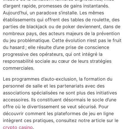
d’argent rapide, promesses de gains instantanés.
Aujourd’hui, un paradoxe s’installe. Les mêmes
établissements qui offrent des tables de roulette, des
parties de blackjack ou de poker deviennent, dans de
nombreux pays, des acteurs majeurs de la prévention
du jeu problématique. Cette évolution n’est pas le fruit
du hasard ; elle résulte d’une prise de conscience
progressive des opérateurs, qui ont intégré la
responsabilité sociale au cœur de leurs stratégies
commerciales.
Les programmes d’auto‑exclusion, la formation du
personnel de salle et les partenariats avec des
associations spécialisées ne sont plus des initiatives
accessoires. Ils constituent désormais le socle d’une
offre où le divertissement se veut sécurisé. Pour
découvrir comment les plateformes de jeu en ligne
intègrent ces pratiques, consultez notre article sur le
crypto casino
.