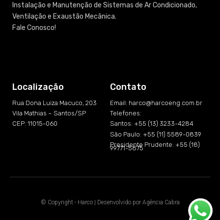
Instalação e Manutenção de Sistemas de Ar Condicionado,
Ventilação e Exaustão Mecânica.
Fale Conosco!
Localização
Contato
Rua Dona Luiza Macuco, 203
Email: harco@harcoeng.com.br
Vila Mathias – Santos/SP
Telefones:
CEP: 11015-060
Santos: +55 (13) 3233-4284
São Paulo: +55 (11) 5589-0839
Presidente Prudente: +55 (18)
99771-5875
© Copyright - Harco | Desenvolvido por
Agência Cabra