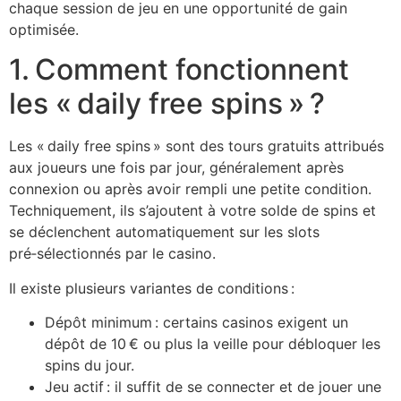
chaque session de jeu en une opportunité de gain
optimisée.
1. Comment fonctionnent
les « daily free spins » ?
Les « daily free spins » sont des tours gratuits attribués
aux joueurs une fois par jour, généralement après
connexion ou après avoir rempli une petite condition.
Techniquement, ils s’ajoutent à votre solde de spins et
se déclenchent automatiquement sur les slots
pré‑sélectionnés par le casino.
Il existe plusieurs variantes de conditions :
Dépôt minimum : certains casinos exigent un
dépôt de 10 € ou plus la veille pour débloquer les
spins du jour.
Jeu actif : il suffit de se connecter et de jouer une