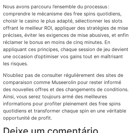
Nous avons parcouru l’ensemble du processus :
comprendre le mécanisme des free spins quotidiens,
choisir le casino le plus adapté, sélectionner les slots
offrant le meilleur ROI, appliquer des stratégies de mise
précises, éviter les exigences de mise abusives, et enfin
réclamer le bonus en moins de cinq minutes. En
appliquant ces principes, chaque session de jeu devient
une occasion d’optimiser vos gains tout en maîtrisant
les risques.
N’oubliez pas de consulter régulièrement des sites de
comparaison comme Museerolin pour rester informé
des nouvelles offres et des changements de conditions.
Ainsi, vous serez toujours armé des meilleures
informations pour profiter pleinement des free spins
quotidiens et transformer chaque spin en une véritable
opportunité de profit.
Deixe um comentário