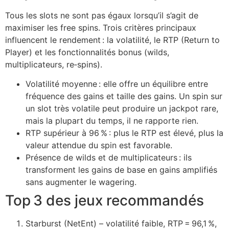
Tous les slots ne sont pas égaux lorsqu’il s’agit de
maximiser les free spins. Trois critères principaux
influencent le rendement : la volatilité, le RTP (Return to
Player) et les fonctionnalités bonus (wilds,
multiplicateurs, re‑spins).
Volatilité moyenne : elle offre un équilibre entre
fréquence des gains et taille des gains. Un spin sur
un slot très volatile peut produire un jackpot rare,
mais la plupart du temps, il ne rapporte rien.
RTP supérieur à 96 % : plus le RTP est élevé, plus la
valeur attendue du spin est favorable.
Présence de wilds et de multiplicateurs : ils
transforment les gains de base en gains amplifiés
sans augmenter le wagering.
Top 3 des jeux recommandés
Starburst (NetEnt) – volatilité faible, RTP = 96,1 %,