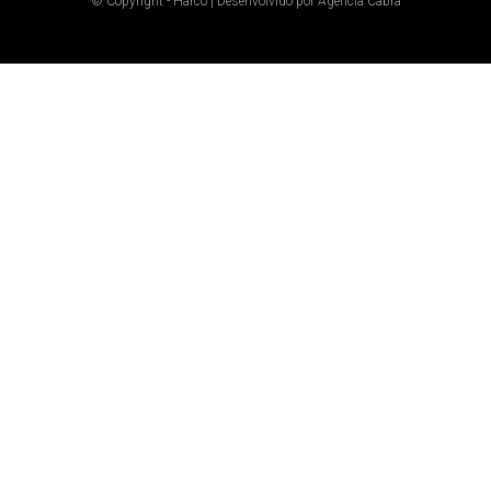
© Copyright - Harco | Desenvolvido por
Agência Cabra