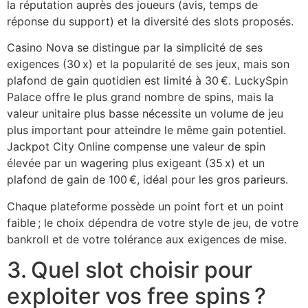
la réputation auprès des joueurs (avis, temps de
réponse du support) et la diversité des slots proposés.
Casino Nova se distingue par la simplicité de ses
exigences (30 x) et la popularité de ses jeux, mais son
plafond de gain quotidien est limité à 30 €. LuckySpin
Palace offre le plus grand nombre de spins, mais la
valeur unitaire plus basse nécessite un volume de jeu
plus important pour atteindre le même gain potentiel.
Jackpot City Online compense une valeur de spin
élevée par un wagering plus exigeant (35 x) et un
plafond de gain de 100 €, idéal pour les gros parieurs.
Chaque plateforme possède un point fort et un point
faible ; le choix dépendra de votre style de jeu, de votre
bankroll et de votre tolérance aux exigences de mise.
3. Quel slot choisir pour
exploiter vos free spins ?