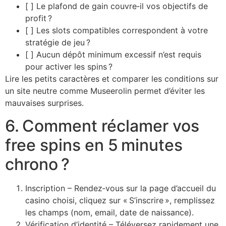
[ ] Le plafond de gain couvre‑il vos objectifs de
profit ?
[ ] Les slots compatibles correspondent à votre
stratégie de jeu ?
[ ] Aucun dépôt minimum excessif n’est requis
pour activer les spins ?
Lire les petits caractères et comparer les conditions sur
un site neutre comme Museerolin permet d’éviter les
mauvaises surprises.
6. Comment réclamer vos
free spins en 5 minutes
chrono ?
Inscription – Rendez‑vous sur la page d’accueil du
casino choisi, cliquez sur « S’inscrire », remplissez
les champs (nom, email, date de naissance).
Vérification d’identité – Téléversez rapidement une