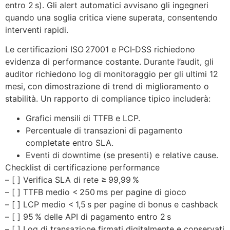
entro 2 s). Gli alert automatici avvisano gli ingegneri
quando una soglia critica viene superata, consentendo
interventi rapidi.
Le certificazioni ISO 27001 e PCI‑DSS richiedono
evidenza di performance costante. Durante l’audit, gli
auditor richiedono log di monitoraggio per gli ultimi 12
mesi, con dimostrazione di trend di miglioramento o
stabilità. Un rapporto di compliance tipico includerà:
Grafici mensili di TTFB e LCP.
Percentuale di transazioni di pagamento
completate entro SLA.
Eventi di downtime (se presenti) e relative cause.
Checklist di certificazione performance
– [ ] Verifica SLA di rete ≥ 99,99 %
– [ ] TTFB medio < 250 ms per pagine di gioco
– [ ] LCP medio < 1,5 s per pagine di bonus e cashback
– [ ] 95 % delle API di pagamento entro 2 s
– [ ] Log di transazione firmati digitalmente e conservati