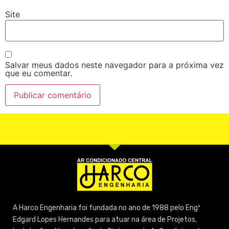
Site
Salvar meus dados neste navegador para a próxima vez
que eu comentar.
A Harco Engenharia foi fundada no ano de 1988 pelo Engº
Edgard Lopes Hernandes para atuar na área de Projetos,