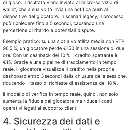
di gioco. Il risultato viene inviato al micro‑servizio di
wallet, che a sua volta invia una notifica push al
dispositivo del giocatore. In scenari legacy, il processo
può richiedere fino a 5 secondi, causando una
percezione di ritardo e potenziali dispute.
Esempio pratico: su una slot a volatilità media con RTP
96,5 %, un giocatore perde €150 in una sessione di due
ore. Con un cashback del 10 % il credito spettante è
€15. Grazie a una pipeline di tracciamento in tempo
reale, il giocatore visualizza il credito nella propria
dashboard entro 3 secondi dalla chiusura della sessione,
riducendo il tasso di richieste di assistenza del 18 %.
Il modello di verifica in tempo reale, quindi, non solo
aumenta la fiducia del giocatore ma riduce i costi
operativi legati al supporto clienti.
4. Sicurezza dei dati e