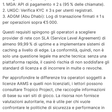
1. MGA: API di pagamento ≤ 2 s (95 % delle chiamate).
2. UKGC: Verifica KYC ≤ 3 s per utenti registrati.
3. ADGM (Abu Dhabi): Log di transazione firmati ≤ 1 s
per operazioni sopra €5 000.
Questi requisiti spingono gli operatori a scegliere
provider di rete con SLA (Service Level Agreement) di
almeno 99,99 % di uptime e a implementare sistemi di
caching a livello di edge. La conformità, quindi, non è
solo una questione legale ma anche tecnica: senza una
piattaforma rapida, il casinò rischia di non soddisfare gli
standard di licenza e di incorrere in multe o revoche.
Per approfondire le differenze tra operatori soggetti a
licenze AAMS e quelli non licenziati, i lettori possono
consultare Tropico Project, che raccoglie informazioni
di base su vari siti di gioco. La risorsa non fornisce
valutazioni autoritarie, ma è utile per chi vuole
confrontare le politiche di sicurezza e performance in