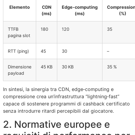
Elemento
CDN
Edge‑computing
Compressio
(ms)
(ms)
(%)
TTFB
180
120
35
pagina slot
RTT (ping)
45
30
–
Dimensione
45 KB
30 KB
35 %
payload
In sintesi, la sinergia tra CDN, edge‑computing e
compressione crea un’infrastruttura “lightning‑fast”
capace di sostenere programmi di cashback certificato
senza introdurre ritardi percepibili dal giocatore.
2. Normative europee e