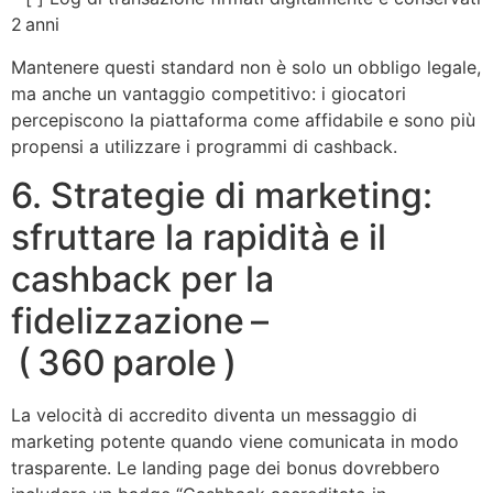
2 anni
Mantenere questi standard non è solo un obbligo legale,
ma anche un vantaggio competitivo: i giocatori
percepiscono la piattaforma come affidabile e sono più
propensi a utilizzare i programmi di cashback.
6. Strategie di marketing:
sfruttare la rapidità e il
cashback per la
fidelizzazione –
( 360 parole )
La velocità di accredito diventa un messaggio di
marketing potente quando viene comunicata in modo
trasparente. Le landing page dei bonus dovrebbero