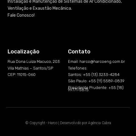
Instalação e Manutenção de Sistemas de Ar Condicionado,
Ventilação e Exaustão Mecânica.
Fale Conosco!
Localização
Contato
Rua Dona Luiza Macuco, 203
Email: harco@harcoeng.com.br
Vila Mathias – Santos/SP
Telefones:
CEP: 11015-060
Santos: +55 (13) 3233-4284
São Paulo: +55 (11) 5589-0839
Presidente Prudente: +55 (18)
99771-5875
© Copyright - Harco | Desenvolvido por
Agência Cabra