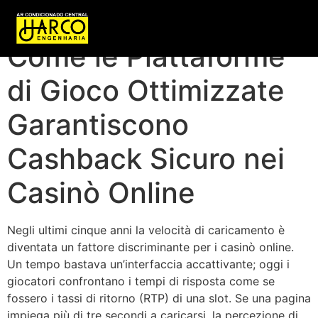
Velocità e Conformità:
Come le Piattaforme
di Gioco Ottimizzate
Garantiscono
Cashback Sicuro nei
Casinò Online
Negli ultimi cinque anni la velocità di caricamento è
diventata un fattore discriminante per i casinò online.
Un tempo bastava un’interfaccia accattivante; oggi i
giocatori confrontano i tempi di risposta come se
fossero i tassi di ritorno (RTP) di una slot. Se una pagina
impiega più di tre secondi a caricarsi, la percezione di