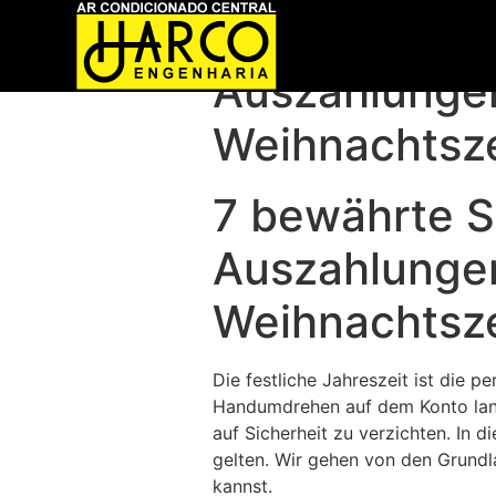
7 bewährte S
Auszahlungen
Weihnachtsze
7 bewährte S
Auszahlungen
Weihnachtsze
Die festliche Jahreszeit ist die 
Handumdrehen auf dem Konto lande
auf Sicherheit zu verzichten. In d
gelten. Wir gehen von den Grundl
kannst.