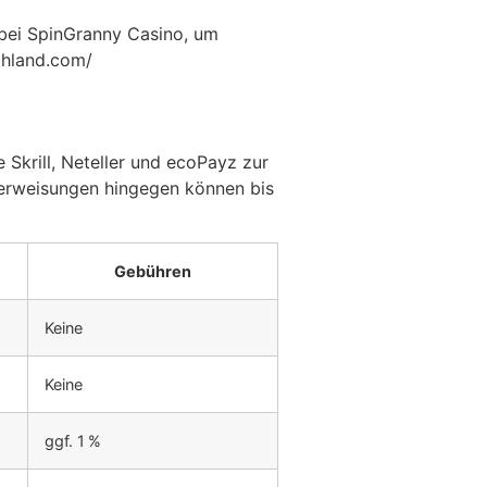
h bei SpinGranny Casino, um
schland.com/
 Skrill, Neteller und ecoPayz zur
berweisungen hingegen können bis
Gebühren
Keine
Keine
ggf. 1 %