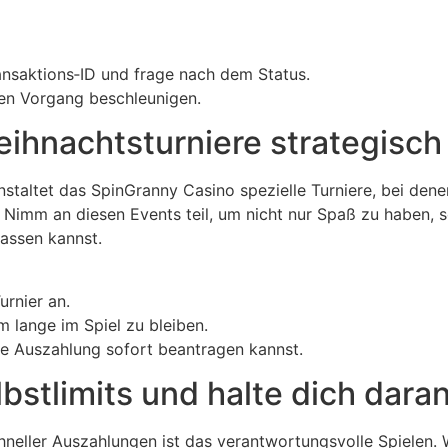
ansaktions‑ID und frage nach dem Status.
den Vorgang beschleunigen.
eihnachtsturniere strategisch
staltet das SpinGranny Casino spezielle Turniere, bei dene
. Nimm an diesen Events teil, um nicht nur Spaß zu haben,
lassen kannst.
urnier an.
 lange im Spiel zu bleiben.
die Auszahlung sofort beantragen kannst.
lbstlimits und halte dich dara
hneller Auszahlungen ist das verantwortungsvolle Spielen.