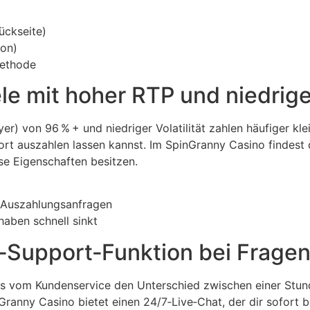
ückseite)
fon)
methode
le mit hoher RTP und niedriger
yer) von 96 % + und niedriger Volatilität zahlen häufiger kl
ort auszahlen lassen kannst. Im SpinGranny Casino findest 
ese Eigenschaften besitzen.
 Auszahlungsanfragen
haben schnell sinkt
e‑Support‑Funktion bei Frage
s vom Kundenservice den Unterschied zwischen einer Stund
anny Casino bietet einen 24/7‑Live‑Chat, der dir sofort b