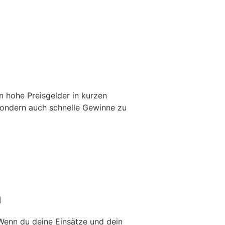
n hohe Preisgelder in kurzen
 sondern auch schnelle Gewinne zu
n
 Wenn du deine Einsätze und dein