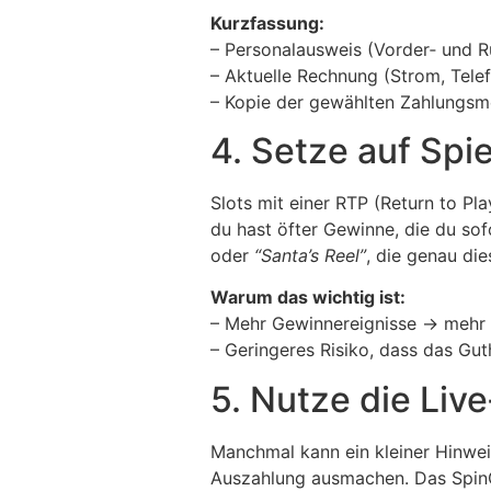
Kurzfassung:
– Personalausweis (Vorder‑ und R
– Aktuelle Rechnung (Strom, Tele
– Kopie der gewählten Zahlungs
4. Setze auf Spie
Slots mit einer RTP (Return to Pla
du hast öfter Gewinne, die du sof
oder
“Santa’s Reel”
, die genau di
Warum das wichtig ist:
– Mehr Gewinnereignisse → mehr
– Geringeres Risiko, dass das Gut
5. Nutze die Liv
Manchmal kann ein kleiner Hinwei
Auszahlung ausmachen. Das SpinGr