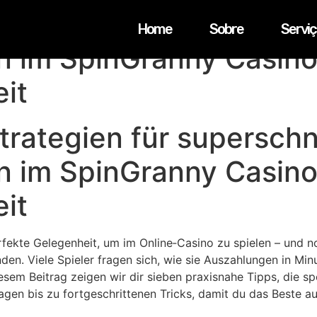
trategien für superschn
Home
Sobre
Servi
 im SpinGranny Casino
it
trategien für superschn
 im SpinGranny Casino
it
perfekte Gelegenheit, um im Online‑Casino zu spielen – und
n. Viele Spieler fragen sich, wie sie Auszahlungen in Min
iesem Beitrag zeigen wir dir sieben praxisnahe Tipps, die s
agen bis zu fortgeschrittenen Tricks, damit du das Beste a