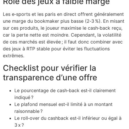
Rôle des jeux à faible marge
Les e‑sports et les paris en direct offrent généralement
une marge du bookmaker plus basse (2‑3 %). En misant
sur ces produits, le joueur maximise le cash‑back reçu,
car la perte nette est moindre. Cependant, la volatilité
de ces marchés est élevée ; il faut donc combiner avec
des jeux à RTP stable pour éviter les fluctuations
extrêmes.
Checklist pour vérifier la
transparence d’une offre
Le pourcentage de cash‑back est‑il clairement
indiqué ?
Le plafond mensuel est‑il limité à un montant
raisonnable ?
Le roll‑over du cashback est‑il inférieur ou égal à
3 x ?