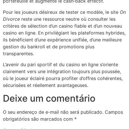
portefeuille et augmente le cash‑back effectif.
Pour les joueurs désireux de tester ce modèle, le site
On
Divorce
reste une ressource neutre où consulter les
critères de sélection d’un casino fiable et d’un nouveau
casino en ligne. En privilégiant les plateformes hybrides,
ils bénéficient d’une expérience unifiée, d’une meilleure
gestion du bankroll et de promotions plus
transparentes.
L’avenir du pari sportif et du casino en ligne s’oriente
clairement vers une intégration toujours plus poussée,
où le joueur éclairé pourra profiter d’offres cohérentes,
sécurisées et réellement avantageuses.
Deixe um comentário
O seu endereço de e-mail não será publicado.
Campos
obrigatórios são marcados com
*