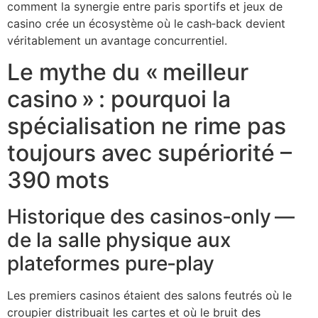
comment la synergie entre paris sportifs et jeux de
casino crée un écosystème où le cash‑back devient
véritablement un avantage concurrentiel.
Le mythe du « meilleur
casino » : pourquoi la
spécialisation ne rime pas
toujours avec supériorité –
390 mots
Historique des casinos‑only —
de la salle physique aux
plateformes pure‑play
Les premiers casinos étaient des salons feutrés où le
croupier distribuait les cartes et où le bruit des