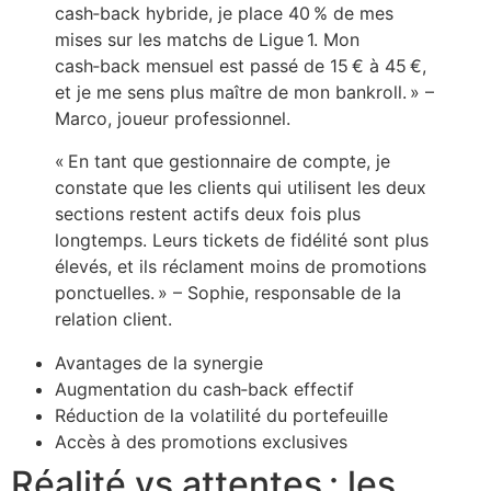
cash‑back hybride, je place 40 % de mes
mises sur les matchs de Ligue 1. Mon
cash‑back mensuel est passé de 15 € à 45 €,
et je me sens plus maître de mon bankroll. » –
Marco, joueur professionnel.
« En tant que gestionnaire de compte, je
constate que les clients qui utilisent les deux
sections restent actifs deux fois plus
longtemps. Leurs tickets de fidélité sont plus
élevés, et ils réclament moins de promotions
ponctuelles. » – Sophie, responsable de la
relation client.
Avantages de la synergie
Augmentation du cash‑back effectif
Réduction de la volatilité du portefeuille
Accès à des promotions exclusives
Réalité vs attentes : les