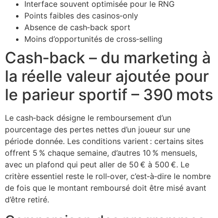
Interface souvent optimisée pour le RNG
Points faibles des casinos‑only
Absence de cash‑back sport
Moins d’opportunités de cross‑selling
Cash‑back – du marketing à
la réelle valeur ajoutée pour
le parieur sportif – 390 mots
Le cash‑back désigne le remboursement d’un
pourcentage des pertes nettes d’un joueur sur une
période donnée. Les conditions varient : certains sites
offrent 5 % chaque semaine, d’autres 10 % mensuels,
avec un plafond qui peut aller de 50 € à 500 €. Le
critère essentiel reste le roll‑over, c’est‑à‑dire le nombre
de fois que le montant remboursé doit être misé avant
d’être retiré.