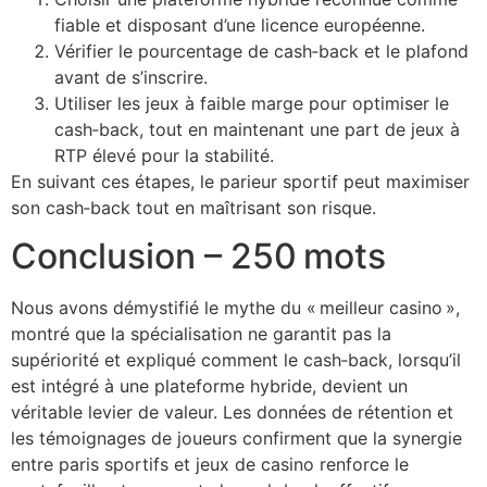
fiable et disposant d’une licence européenne.
Vérifier le pourcentage de cash‑back et le plafond
avant de s’inscrire.
Utiliser les jeux à faible marge pour optimiser le
cash‑back, tout en maintenant une part de jeux à
RTP élevé pour la stabilité.
En suivant ces étapes, le parieur sportif peut maximiser
son cash‑back tout en maîtrisant son risque.
Conclusion – 250 mots
Nous avons démystifié le mythe du « meilleur casino »,
montré que la spécialisation ne garantit pas la
supériorité et expliqué comment le cash‑back, lorsqu’il
est intégré à une plateforme hybride, devient un
véritable levier de valeur. Les données de rétention et
les témoignages de joueurs confirment que la synergie
entre paris sportifs et jeux de casino renforce le