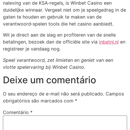
naleving van de KSA‑regels, is Winbet Casino een
duidelijke winnaar. Vergeet niet om je speelgedrag in de
gaten te houden en gebruik te maken van de
verantwoord‑spelen tools die het casino aanbiedt.
Wil je direct aan de slag en profiteren van de snelle
betalingen, bezoek dan de officiële site via
inbetnl.nl
en
registreer je vandaag nog.
Speel verantwoord, zet limieten en geniet van een
vlotte spelervaring bij Winbet Casino.
Deixe um comentário
O seu endereço de e-mail não será publicado.
Campos
obrigatórios são marcados com
*
Comentário
*