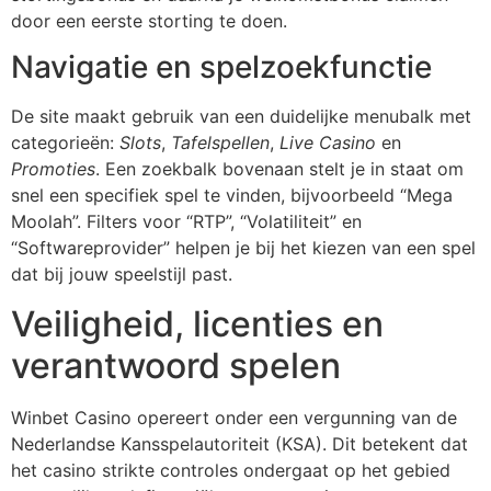
door een eerste storting te doen.
Navigatie en spelzoekfunctie
De site maakt gebruik van een duidelijke menubalk met
categorieën:
Slots
,
Tafelspellen
,
Live Casino
en
Promoties
. Een zoekbalk bovenaan stelt je in staat om
snel een specifiek spel te vinden, bijvoorbeeld “Mega
Moolah”. Filters voor “RTP”, “Volatiliteit” en
“Softwareprovider” helpen je bij het kiezen van een spel
dat bij jouw speelstijl past.
Veiligheid, licenties en
verantwoord spelen
Winbet Casino opereert onder een vergunning van de
Nederlandse Kansspelautoriteit (KSA). Dit betekent dat
het casino strikte controles ondergaat op het gebied