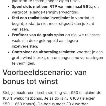
platform te testen zonder eigen risico.
Speel slots met een RTP van minimaal 96 %
; dit
vergroot je lange‑termijnverwachting.
Stel een realistische inzetlimiet
in voordat je
begint, zodat je niet meer uitgeeft dan je kunt
verliezen.
Profiteer van de gratis spins
op nieuwe releases;
vaak zijn deze gekoppeld aan lagere
inzetvereisten.
Controleer de uitbetalingslimieten
voordat je een
grote winst intrekt, om onaangename verrassingen
te vermijden.
Voorbeeldscenario: van
bonus tot winst
Stel, je maakt een eerste storting van €50 en claimt de
100 % welkomstbonus. Je saldo is nu €100 (je eigen
€50 + €50 bonus). De bonus moet 30 x worden