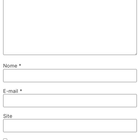
Nome
*
E-mail
*
Site