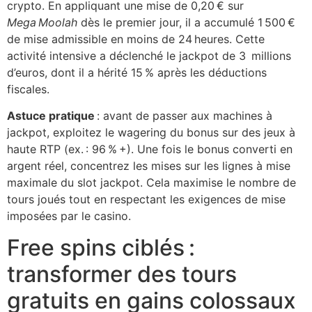
crypto. En appliquant une mise de 0,20 € sur
Mega Moolah
dès le premier jour, il a accumulé 1 500 €
de mise admissible en moins de 24 heures. Cette
activité intensive a déclenché le jackpot de 3 millions
d’euros, dont il a hérité 15 % après les déductions
fiscales.
Astuce pratique
: avant de passer aux machines à
jackpot, exploitez le wagering du bonus sur des jeux à
haute RTP (ex. : 96 % +). Une fois le bonus converti en
argent réel, concentrez les mises sur les lignes à mise
maximale du slot jackpot. Cela maximise le nombre de
tours joués tout en respectant les exigences de mise
imposées par le casino.
Free spins ciblés :
transformer des tours
gratuits en gains colossaux