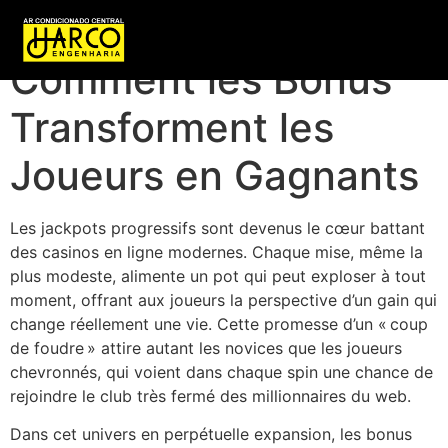
Jackpots Progressifs :
Comment les Bonus
Transforment les
Joueurs en Gagnants
Les jackpots progressifs sont devenus le cœur battant
des casinos en ligne modernes. Chaque mise, même la
plus modeste, alimente un pot qui peut exploser à tout
moment, offrant aux joueurs la perspective d’un gain qui
change réellement une vie. Cette promesse d’un « coup
de foudre » attire autant les novices que les joueurs
chevronnés, qui voient dans chaque spin une chance de
rejoindre le club très fermé des millionnaires du web.
Dans cet univers en perpétuelle expansion, les bonus