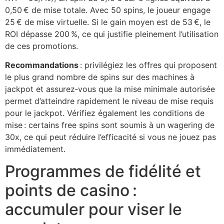
0,50 € de mise totale. Avec 50 spins, le joueur engage
25 € de mise virtuelle. Si le gain moyen est de 53 €, le
ROI dépasse 200 %, ce qui justifie pleinement l’utilisation
de ces promotions.
Recommandations
: privilégiez les offres qui proposent
le plus grand nombre de spins sur des machines à
jackpot et assurez‑vous que la mise minimale autorisée
permet d’atteindre rapidement le niveau de mise requis
pour le jackpot. Vérifiez également les conditions de
mise : certains free spins sont soumis à un wagering de
30x, ce qui peut réduire l’efficacité si vous ne jouez pas
immédiatement.
Programmes de fidélité et
points de casino :
accumuler pour viser le