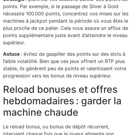
points. Par exemple, si le passage de Silver à Gold
nécessite 100 000 points, concentrez vos mises sur les
machines à jackpot pendant la période où vous êtes le
plus proche de ce palier. Cela vous assure un afflux de
points supplémentaire juste avant d’atteindre le niveau
supérieur.
Astuce
: évitez de gaspiller des points sur des slots à
faible volatilité. Bien que ces jeux offrent un RTP plus
stable, ils génèrent peu de points et ralentissent votre
progression vers les bonus de niveau supérieur.
Reload bonuses et offres
hebdomadaires : garder la
machine chaude
Le reload bonus, ou bonus de dépôt récurrent,
intervient chaque fois que le joueur alimente son