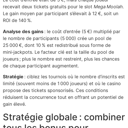
recevait deux tickets gratuits pour le slot
Mega Moolah
.
Le gain moyen par participant s’élevait à 12 €, soit un
ROI de 140 %.
Analyse des gains
: le coût d’entrée (5 €) multiplié par
le nombre de participants (5 000) crée un pool de
25 000 €, dont 10 % est redistribué sous forme de
mini‑jackpots. Le facteur clé est la taille du pool de
joueurs ; plus le nombre est restreint, plus les chances
de chaque participant augmentent.
Stratégie
: ciblez les tournois où le nombre d’inscrits est
limité (souvent moins de 1 000 joueurs) et où le casino
propose des tickets sponsorisés. Ces conditions
réduisent la concurrence tout en offrant un potentiel de
gain élevé.
Stratégie globale : combiner
tous les bonus pour