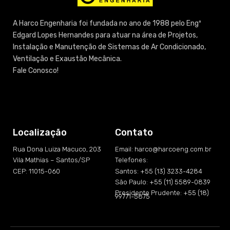
A Harco Engenharia foi fundada no ano de 1988 pelo Engº
Edgard Lopes Hernandes para atuar na área de Projetos,
Instalação e Manutenção de Sistemas de Ar Condicionado,
Ventilação e Exaustão Mecânica.
Fale Conosco!
Localização
Contato
Rua Dona Luiza Macuco, 203
Email: harco@harcoeng.com.br
Vila Mathias – Santos/SP
Telefones:
CEP: 11015-060
Santos: +55 (13) 3233-4284
São Paulo: +55 (11) 5589-0839
Presidente Prudente: +55 (18)
99771-5875