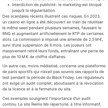
Interdiction de publicité : le marketing est bloqué
jusqu’à la régularisation.
Des scandales récents illustrent ces risques. En 2023,
un casino en ligne a été découvert en train de réutiliser
le même seed pendant plusieurs semaines, faussant le
RNG et augmentant artificiellement le RTP de certaines
slots. La commission a imposé une amende de 2,5 M €,
suivi d’une suspension de 6 mois. Les joueurs ont
massivement retiré leurs fonds, entraînant une perte de
plus de 10 M € de chiffre d’affaires.
Un autre cas, moins médiatisé, concerne une plateforme
de paris sportifs qui n’avait pas soumis ses rapports de
test pendant la période du Black Friday. Les régulateurs
ont exigé un audit complet, aboutissant à la révocation
de la licence et à la fermeture du site.
Ces exemples soulignent l’importance d’un audit
continu. Le site Reims Ms répertorie, à titre informatif,