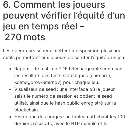
6. Comment les joueurs
peuvent vérifier l’équité d’un
jeu en temps réel –
270 mots
Les opérateurs sérieux mettent à disposition plusieurs
outils permettant aux joueurs de scruter l’équité d’un jeu.
Rapport de test : un PDF téléchargeable contenant
les résultats des tests statistiques (chi‑carré,
Kolmogorov‑Smirnov) pour chaque jeu.
Visualiseur de seed : une interface où le joueur
saisit le numéro de session et obtient le seed
utilisé, ainsi que le hash public enregistré sur la
blockchain.
Historique des tirages : un tableau affichant les 100
derniers résultats, avec le RTP cumulé et la