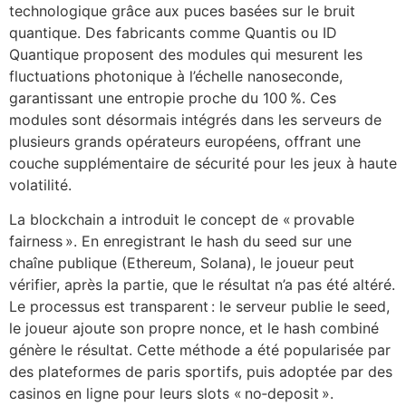
technologique grâce aux puces basées sur le bruit
quantique. Des fabricants comme Quantis ou ID
Quantique proposent des modules qui mesurent les
fluctuations photonique à l’échelle nanoseconde,
garantissant une entropie proche du 100 %. Ces
modules sont désormais intégrés dans les serveurs de
plusieurs grands opérateurs européens, offrant une
couche supplémentaire de sécurité pour les jeux à haute
volatilité.
La blockchain a introduit le concept de « provable
fairness ». En enregistrant le hash du seed sur une
chaîne publique (Ethereum, Solana), le joueur peut
vérifier, après la partie, que le résultat n’a pas été altéré.
Le processus est transparent : le serveur publie le seed,
le joueur ajoute son propre nonce, et le hash combiné
génère le résultat. Cette méthode a été popularisée par
des plateformes de paris sportifs, puis adoptée par des
casinos en ligne pour leurs slots « no‑deposit ».