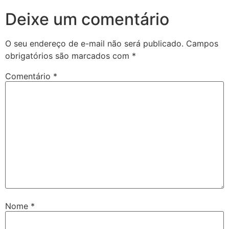
Deixe um comentário
O seu endereço de e-mail não será publicado.
Campos
obrigatórios são marcados com
*
Comentário
*
Nome
*