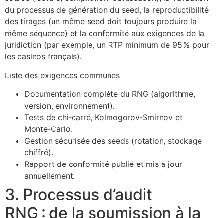
du processus de génération du seed, la reproductibilité
des tirages (un même seed doit toujours produire la
même séquence) et la conformité aux exigences de la
juridiction (par exemple, un RTP minimum de 95 % pour
les casinos français).
Liste des exigences communes
Documentation complète du RNG (algorithme,
version, environnement).
Tests de chi‑carré, Kolmogorov‑Smirnov et
Monte‑Carlo.
Gestion sécurisée des seeds (rotation, stockage
chiffré).
Rapport de conformité publié et mis à jour
annuellement.
3. Processus d’audit
RNG : de la soumission à la