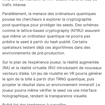
trafic intense.
Parallèlement, la menace des ordinateurs quantiques
pousse les chercheurs à explorer la cryptographie
post‑quantique pour protéger les seeds. Des schémas
comme le lattice‑based cryptography (NTRU) assurent
que même un ordinateur quantique ne pourra pas
prédire le seed à partir du hash publié. Certains
opérateurs testent déjà ces algorithmes dans des
environnements de pré‑production.
Sur le plan de l’expérience joueur, la réalité augmentée
(RA) et la réalité virtuelle (RV) introduisent de nouveaux
vecteurs d’aléa. Un jeu de roulette en VR pourra générer
le spin de la bille à partir d’un TRNG quantique, puis
projeter le résultat dans un environnement immersif. Le
joueur pourra même vérifier le seed via une interface
holographique, rendant la transparence visuelle.
Bullet list des tendances à surveiller