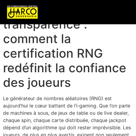
Innovation et
transparence :
comment la
certification RNG
redéfinit la confiance
des joueurs
Le générateur de nombres aléatoires (RNG) est
aujourd’hui le cœur battant de l’i‑gaming. Que l’on parle
de machines à sous, de jeux de table ou de live dealer,
chaque spin, chaque carte distribuée, chaque jackpot
dépend d’un algorithme qui doit rester imprévisible. Les
joueurs, de plus en plus avertis, exigent non seulement