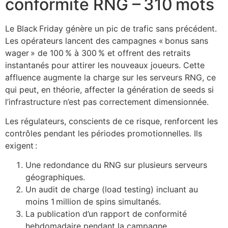
conformité RNG – 310 mots
Le Black Friday génère un pic de trafic sans précédent.
Les opérateurs lancent des campagnes « bonus sans
wager » de 100 % à 300 % et offrent des retraits
instantanés pour attirer les nouveaux joueurs. Cette
affluence augmente la charge sur les serveurs RNG, ce
qui peut, en théorie, affecter la génération de seeds si
l’infrastructure n’est pas correctement dimensionnée.
Les régulateurs, conscients de ce risque, renforcent les
contrôles pendant les périodes promotionnelles. Ils
exigent :
Une redondance du RNG sur plusieurs serveurs
géographiques.
Un audit de charge (load testing) incluant au
moins 1 million de spins simultanés.
La publication d’un rapport de conformité
hebdomadaire pendant la campagne.