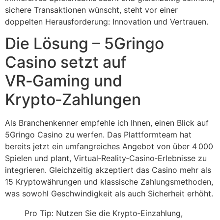
sichere Transaktionen wünscht, steht vor einer
doppelten Herausforderung: Innovation und Vertrauen.
Die Lösung – 5Gringo
Casino setzt auf
VR‑Gaming und
Krypto‑Zahlungen
Als Branchenkenner empfehle ich Ihnen, einen Blick auf
5Gringo Casino zu werfen. Das Plattformteam hat
bereits jetzt ein umfangreiches Angebot von über 4 000
Spielen und plant, Virtual‑Reality‑Casino‑Erlebnisse zu
integrieren. Gleichzeitig akzeptiert das Casino mehr als
15 Kryptowährungen und klassische Zahlungsmethoden,
was sowohl Geschwindigkeit als auch Sicherheit erhöht.
Pro Tip: Nutzen Sie die Krypto‑Einzahlung,