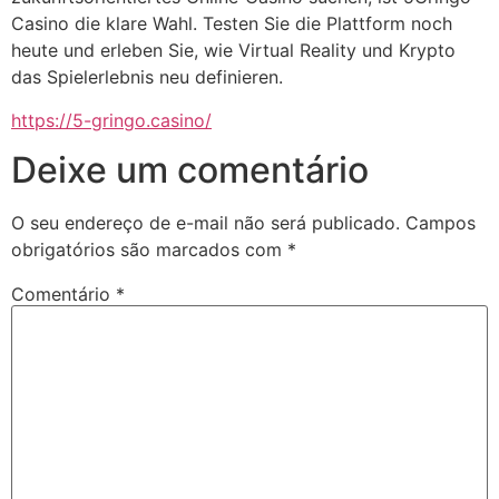
Casino die klare Wahl. Testen Sie die Plattform noch
heute und erleben Sie, wie Virtual Reality und Krypto
das Spielerlebnis neu definieren.
https://5-gringo.casino/
Deixe um comentário
O seu endereço de e-mail não será publicado.
Campos
obrigatórios são marcados com
*
Comentário
*