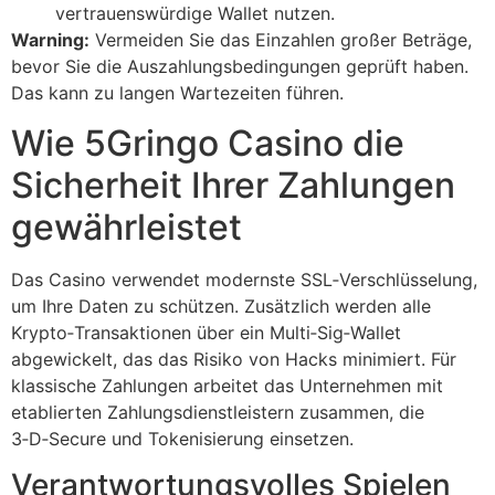
vertrauenswürdige Wallet nutzen.
Warning:
Vermeiden Sie das Einzahlen großer Beträge,
bevor Sie die Auszahlungsbedingungen geprüft haben.
Das kann zu langen Wartezeiten führen.
Wie 5Gringo Casino die
Sicherheit Ihrer Zahlungen
gewährleistet
Das Casino verwendet modernste SSL‑Verschlüsselung,
um Ihre Daten zu schützen. Zusätzlich werden alle
Krypto‑Transaktionen über ein Multi‑Sig‑Wallet
abgewickelt, das das Risiko von Hacks minimiert. Für
klassische Zahlungen arbeitet das Unternehmen mit
etablierten Zahlungsdienstleistern zusammen, die
3‑D‑Secure und Tokenisierung einsetzen.
Verantwortungsvolles Spielen