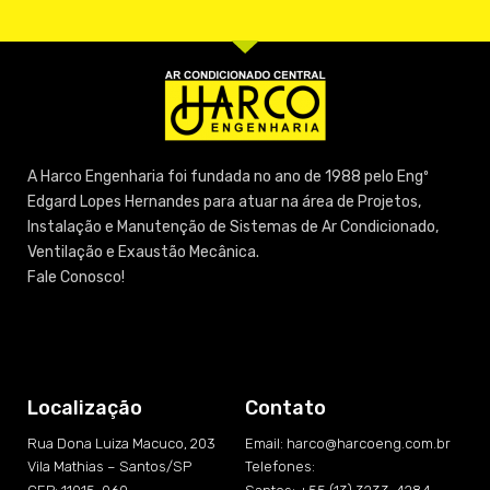
A Harco Engenharia foi fundada no ano de 1988 pelo Engº
Edgard Lopes Hernandes para atuar na área de Projetos,
Instalação e Manutenção de Sistemas de Ar Condicionado,
Ventilação e Exaustão Mecânica.
Fale Conosco!
Localização
Contato
Rua Dona Luiza Macuco, 203
Email: harco@harcoeng.com.br
Vila Mathias – Santos/SP
Telefones: