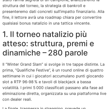
struttura del torneo, la strategia di bankroll e
presenteremo dati concreti sull’impatto finanziario. Alla
fine, il lettore avrà una roadmap chiara per convertire
qualsiasi bonus natalizio in una tattica vincente.
1. Il torneo natalizio più
atteso: struttura, premi e
dinamiche – 280 parole
Il “Winter Grand Slam” si svolge in tre tappe distinte. La
prima, “Qualifiche Festive”, è un round online di quattro
settimane in cui i giocatori accumulano punti giocando
slot a RTP 96‑98 % e tavoli di blackjack a bassa
volatilità. I primi 5 000 classificati passano alla fase ad
eliminazione diretta, organizzata su una piattaforma live
con dealer reali.
La finale, trasmessa in streaming, prevede un