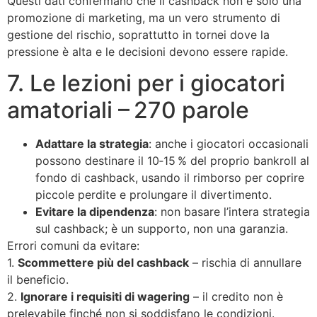
Questi dati confermano che il cashback non è solo una
promozione di marketing, ma un vero strumento di
gestione del rischio, soprattutto in tornei dove la
pressione è alta e le decisioni devono essere rapide.
7. Le lezioni per i giocatori
amatoriali – 270 parole
Adattare la strategia
: anche i giocatori occasionali
possono destinare il 10‑15 % del proprio bankroll al
fondo di cashback, usando il rimborso per coprire
piccole perdite e prolungare il divertimento.
Evitare la dipendenza
: non basare l’intera strategia
sul cashback; è un supporto, non una garanzia.
Errori comuni da evitare:
1.
Scommettere più del cashback
– rischia di annullare
il beneficio.
2.
Ignorare i requisiti di wagering
– il credito non è
prelevabile finché non si soddisfano le condizioni.