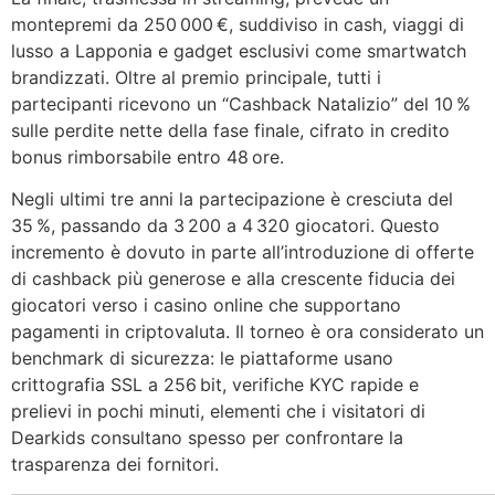
montepremi da 250 000 €, suddiviso in cash, viaggi di
lusso a Lapponia e gadget esclusivi come smartwatch
brandizzati. Oltre al premio principale, tutti i
partecipanti ricevono un “Cashback Natalizio” del 10 %
sulle perdite nette della fase finale, cifrato in credito
bonus rimborsabile entro 48 ore.
Negli ultimi tre anni la partecipazione è cresciuta del
35 %, passando da 3 200 a 4 320 giocatori. Questo
incremento è dovuto in parte all’introduzione di offerte
di cashback più generose e alla crescente fiducia dei
giocatori verso i casino online che supportano
pagamenti in criptovaluta. Il torneo è ora considerato un
benchmark di sicurezza: le piattaforme usano
crittografia SSL a 256 bit, verifiche KYC rapide e
prelievi in pochi minuti, elementi che i visitatori di
Dearkids consultano spesso per confrontare la
trasparenza dei fornitori.