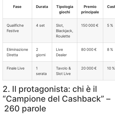
Fase
Durata
Tipologia
Premio
Cas
giochi
principale
Qualifiche
4 set
Slot,
150 000 €
5 %
Festive
Blackjack,
Roulette
Eliminazione
2
Live
80 000 €
8 %
Diretta
giorni
Dealer
Finale Live
1
Tavolo &
20 000 €
10 %
serata
Slot Live
2. Il protagonista: chi è il
“Campione del Cashback” –
260 parole