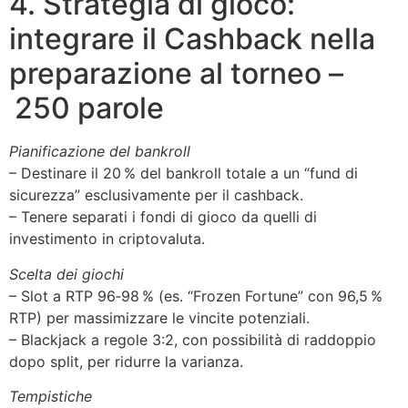
4. Strategia di gioco:
integrare il Cashback nella
preparazione al torneo –
250 parole
Pianificazione del bankroll
– Destinare il 20 % del bankroll totale a un “fund di
sicurezza” esclusivamente per il cashback.
– Tenere separati i fondi di gioco da quelli di
investimento in criptovaluta.
Scelta dei giochi
– Slot a RTP 96‑98 % (es. “Frozen Fortune” con 96,5 %
RTP) per massimizzare le vincite potenziali.
– Blackjack a regole 3:2, con possibilità di raddoppio
dopo split, per ridurre la varianza.
Tempistiche