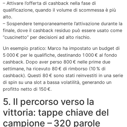
– Attivare l’offerta di cashback nella fase di
qualificazione, quando il volume di scommessa è più
alto.
– Sospendere temporaneamente l’attivazione durante la
finale, dove il cashback residuo può essere usato come
“cuscinetto” per decisioni ad alto rischio.
Un esempio pratico: Marco ha impostato un budget di
5 000 € per le qualifiche, destinando 1 000 € al fondo
cashback. Dopo aver perso 800 € nelle prime due
settimane, ha ricevuto 80 € di rimborso (10 % di
cashback). Questi 80 € sono stati reinvestiti in una serie
di spin su una slot a bassa volatilità, generando un
profitto netto di 150 €.
5. Il percorso verso la
vittoria: tappe chiave del
campione – 320 parole