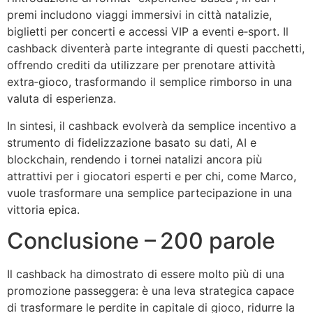
premi includono viaggi immersivi in città natalizie,
biglietti per concerti e accessi VIP a eventi e‑sport. Il
cashback diventerà parte integrante di questi pacchetti,
offrendo crediti da utilizzare per prenotare attività
extra‑gioco, trasformando il semplice rimborso in una
valuta di esperienza.
In sintesi, il cashback evolverà da semplice incentivo a
strumento di fidelizzazione basato su dati, AI e
blockchain, rendendo i tornei natalizi ancora più
attrattivi per i giocatori esperti e per chi, come Marco,
vuole trasformare una semplice partecipazione in una
vittoria epica.
Conclusione – 200 parole
Il cashback ha dimostrato di essere molto più di una
promozione passeggera: è una leva strategica capace
di trasformare le perdite in capitale di gioco, ridurre la