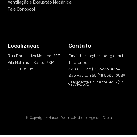
Ventilação e Exaustão Mecânica.
Fale Conosco!
Localização
Contato
Rua Dona Luiza Macuco, 203
Email: harco@harcoeng.com.br
Vila Mathias – Santos/SP
Telefones:
CEP: 11015-060
Santos: +55 (13) 3233-4284
São Paulo: +55 (11) 5589-0839
Presidente Prudente: +55 (18)
99771-5875
© Copyright - Harco | Desenvolvido por
Agência Cabra