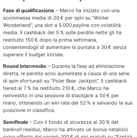
Fase di qualificazione
– Marco ha iniziato con una
scommessa media di 20 € per spin su “Winter
Wonderland”, una slot a 5 000 payline con volatilità
media. Il cashback del 5 % sulle perdite nette gli ha
restituito 150 € dopo la prima settimana,
consentendogli di aumentare la puntata a 30 € senza
superare il budget iniziale.
Round intermedio
– Durante la fase ad eliminazione
diretta, le perdite sono aumentate a causa di una serie
di spin sfortunati su “Polar Bear Jackpot”. Il cashback
tiered al 7 % ha restituito 210 €, che Marco ha
reinvestito in una sessione di blackjack a 50 € per
mano, ottenendo un win rate del 52 % e salvando la sua
posizione in classifica.
Semifinale
– Con il fondo di sicurezza al 30 % del
bankroll residuo, Marco ha attivato un bonus natalizio
extra offerto dal casinò: 100 € di giri gratuiti su “Santa’s