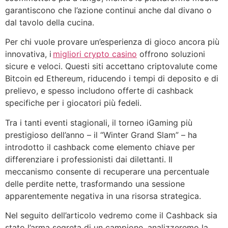
garantiscono che l’azione continui anche dal divano o
dal tavolo della cucina.
Per chi vuole provare un’esperienza di gioco ancora più
innovativa, i
migliori crypto casino
offrono soluzioni
sicure e veloci. Questi siti accettano criptovalute come
Bitcoin ed Ethereum, riducendo i tempi di deposito e di
prelievo, e spesso includono offerte di cashback
specifiche per i giocatori più fedeli.
Tra i tanti eventi stagionali, il torneo iGaming più
prestigioso dell’anno – il “Winter Grand Slam” – ha
introdotto il cashback come elemento chiave per
differenziare i professionisti dai dilettanti. Il
meccanismo consente di recuperare una percentuale
delle perdite nette, trasformando una sessione
apparentemente negativa in una risorsa strategica.
Nel seguito dell’articolo vedremo come il Cashback sia
stato l’arma segreta di un campione, analizzeremo la