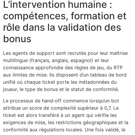
L’intervention humaine :
compétences, formation et
rôle dans la validation des
bonus
Les agents de support sont recrutés pour leur maîtrise
multilingue (français, anglais, espagnol) et leur
connaissance approfondie des règles de jeu, du RTP
aux limites de mise. Ils disposent d’un tableau de bord
unifié où chaque ticket porte les métadonnées du
joueur, le type de bonus et le statut de conformité.
Le processus de hand‑off commence lorsqu’un bot
attribue un score de complexité supérieur à 0,7. Le
ticket est alors transféré à un agent qui vérifie les
exigences de mise, les restrictions géographiques et la
conformité aux régulations locales. Une fois validé, le