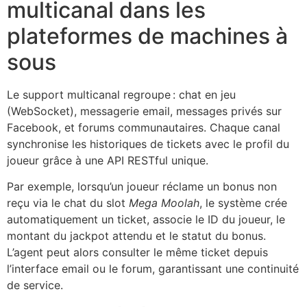
multicanal dans les
plateformes de machines à
sous
Le support multicanal regroupe : chat en jeu
(WebSocket), messagerie email, messages privés sur
Facebook, et forums communautaires. Chaque canal
synchronise les historiques de tickets avec le profil du
joueur grâce à une API RESTful unique.
Par exemple, lorsqu’un joueur réclame un bonus non
reçu via le chat du slot
Mega Moolah
, le système crée
automatiquement un ticket, associe le ID du joueur, le
montant du jackpot attendu et le statut du bonus.
L’agent peut alors consulter le même ticket depuis
l’interface email ou le forum, garantissant une continuité
de service.