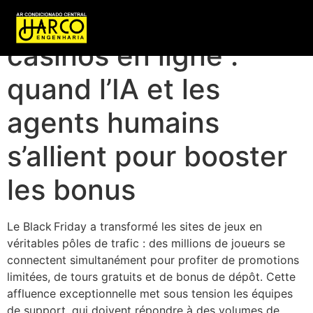
Support 24/7 dans les
casinos en ligne :
quand l’IA et les
agents humains
s’allient pour booster
les bonus
Le Black Friday a transformé les sites de jeux en
véritables pôles de trafic : des millions de joueurs se
connectent simultanément pour profiter de promotions
limitées, de tours gratuits et de bonus de dépôt. Cette
affluence exceptionnelle met sous tension les équipes
de support, qui doivent répondre à des volumes de