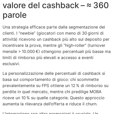
valore del cashback – ≈ 360
parole
Una strategia efficace parte dalla segmentazione dei
clienti. I “newbie” (giocatori con meno di 30 giorni di
attività) ricevono un cashback più alto sul deposito per
incentivare la prova, mentre gli “high‑roller” (turnover
mensile > 10.000 €) ottengono percentuali più basse ma
limiti di rimborso più elevati e accesso a eventi
esclusivi.
La personalizzazione delle percentuali di cashback si
basa sul comportamento di gioco: chi scommette
prevalentemente su FPS ottiene un 12 % di rimborso su
perdite in quel mercato, mentre chi predilige MOBA
riceve un 10 % su quelle categorie. Questo approccio
aumenta la rilevanza dell’offerta e riduce il churn.
L’integrazione con altre promozioni è cruciale. Un