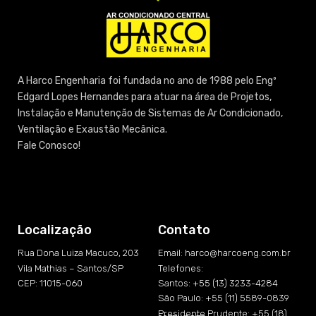
A Harco Engenharia foi fundada no ano de 1988 pelo Engº
Edgard Lopes Hernandes para atuar na área de Projetos,
Instalação e Manutenção de Sistemas de Ar Condicionado,
Ventilação e Exaustão Mecânica.
Fale Conosco!
Localização
Contato
Rua Dona Luiza Macuco, 203
Email: harco@harcoeng.com.br
Vila Mathias – Santos/SP
Telefones:
CEP: 11015-060
Santos: +55 (13) 3233-4284
São Paulo: +55 (11) 5589-0839
Presidente Prudente: +55 (18)