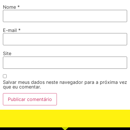
Nome
*
E-mail
*
Site
Salvar meus dados neste navegador para a próxima vez
que eu comentar.