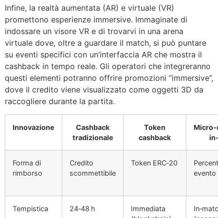
Infine, la realtà aumentata (AR) e virtuale (VR)
promettono esperienze immersive. Immaginate di
indossare un visore VR e di trovarvi in una arena
virtuale dove, oltre a guardare il match, si può puntare
su eventi specifici con un’interfaccia AR che mostra il
cashback in tempo reale. Gli operatori che integreranno
questi elementi potranno offrire promozioni “immersive”,
dove il credito viene visualizzato come oggetti 3D da
raccogliere durante la partita.
Innovazione
Cashback
Token
Micro‑
tradizionale
cashback
in
Forma di
Credito
Token ERC‑20
Percent
rimborso
scommettibile
evento
Tempistica
24‑48 h
Immediata
In‑mat