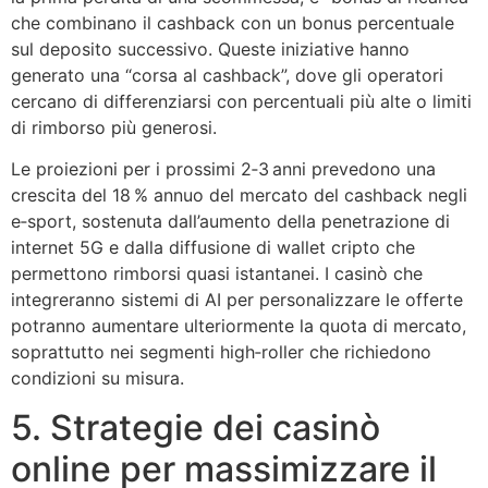
che combinano il cashback con un bonus percentuale
sul deposito successivo. Queste iniziative hanno
generato una “corsa al cashback”, dove gli operatori
cercano di differenziarsi con percentuali più alte o limiti
di rimborso più generosi.
Le proiezioni per i prossimi 2‑3 anni prevedono una
crescita del 18 % annuo del mercato del cashback negli
e‑sport, sostenuta dall’aumento della penetrazione di
internet 5G e dalla diffusione di wallet cripto che
permettono rimborsi quasi istantanei. I casinò che
integreranno sistemi di AI per personalizzare le offerte
potranno aumentare ulteriormente la quota di mercato,
soprattutto nei segmenti high‑roller che richiedono
condizioni su misura.
5. Strategie dei casinò
online per massimizzare il