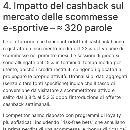
4. Impatto del cashback sul
mercato delle scommesse
e‑sportive – ≈ 320 parole
Le piattaforme che hanno introdotto il cashback hanno
registrato un incremento medio del 22 % del volume di
scommesse nei primi tre mesi. Le sessioni di gioco si
sono allungate del 15 % in termini di tempo medio per
utente, poiché i crediti restituiti spingono i giocatori a
prolungare le proprie attività. Un’analisi di dati aggregati
(senza citare fonti specifiche) indica che il tasso di
conversione da visitatore a scommettitore attivo è
salito dal 3,8 % al 5,2 % dopo l’introduzione di offerte
cashback settimanali.
I competitor hanno risposto con programmi di loyalty
più sofisticati, includendo “risk‑free bets” che annullano
la prima perdita di una scommessa, e “bonus di ricarica”