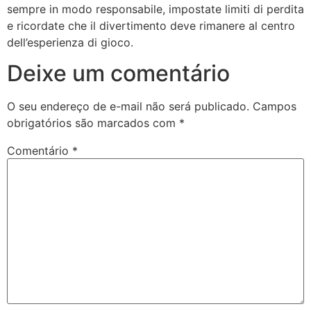
sempre in modo responsabile, impostate limiti di perdita
e ricordate che il divertimento deve rimanere al centro
dell’esperienza di gioco.
Deixe um comentário
O seu endereço de e-mail não será publicado.
Campos
obrigatórios são marcados com
*
Comentário
*