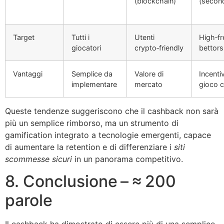
(blockchain)
(second
Target
Tutti i
Utenti
High‑f
giocatori
crypto‑friendly
bettors
Vantaggi
Semplice da
Valore di
Incenti
implementare
mercato
gioco c
Queste tendenze suggeriscono che il cashback non sarà
più un semplice rimborso, ma un strumento di
gamification integrato a tecnologie emergenti, capace
di aumentare la retention e di differenziare i
siti
scommesse sicuri
in un panorama competitivo.
8. Conclusione – ≈ 200
parole
Il cashback ha dimostrato di essere più di una semplice