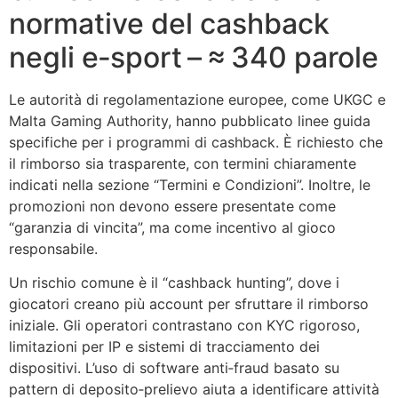
normative del cashback
negli e‑sport – ≈ 340 parole
Le autorità di regolamentazione europee, come UKGC e
Malta Gaming Authority, hanno pubblicato linee guida
specifiche per i programmi di cashback. È richiesto che
il rimborso sia trasparente, con termini chiaramente
indicati nella sezione “Termini e Condizioni”. Inoltre, le
promozioni non devono essere presentate come
“garanzia di vincita”, ma come incentivo al gioco
responsabile.
Un rischio comune è il “cashback hunting”, dove i
giocatori creano più account per sfruttare il rimborso
iniziale. Gli operatori contrastano con KYC rigoroso,
limitazioni per IP e sistemi di tracciamento dei
dispositivi. L’uso di software anti‑fraud basato su
pattern di deposito‑prelievo aiuta a identificare attività