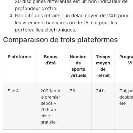
20 disciplines différentes est un bon indicateur de
profondeur d’offre.
Rapidité des retraits : un délai moyen de 24 h pour
les virements bancaires ou de 15 min pour les
portefeuilles électroniques.
Comparaison de trois plateformes
Plateforme
Bonus
Nombre
Temps
Progr
d’été
de
moyen
VI
sports
de
virtuels
retrait
Site A
200 % sur
25
24 h
Oui, po
le premier
doublé
dépôt +
été
20 € de
mise
gratuite