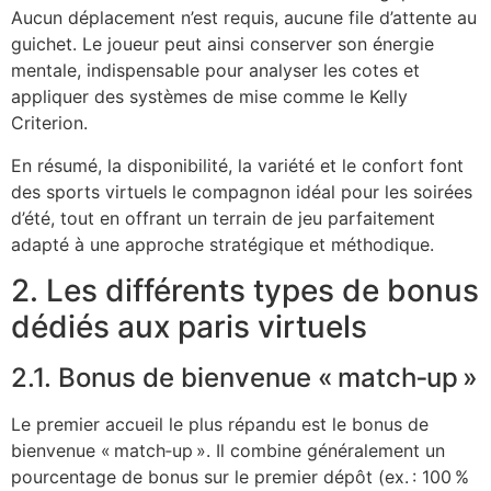
Aucun déplacement n’est requis, aucune file d’attente au
guichet. Le joueur peut ainsi conserver son énergie
mentale, indispensable pour analyser les cotes et
appliquer des systèmes de mise comme le Kelly
Criterion.
En résumé, la disponibilité, la variété et le confort font
des sports virtuels le compagnon idéal pour les soirées
d’été, tout en offrant un terrain de jeu parfaitement
adapté à une approche stratégique et méthodique.
2. Les différents types de bonus
dédiés aux paris virtuels
2.1. Bonus de bienvenue « match‑up »
Le premier accueil le plus répandu est le bonus de
bienvenue « match‑up ». Il combine généralement un
pourcentage de bonus sur le premier dépôt (ex. : 100 %