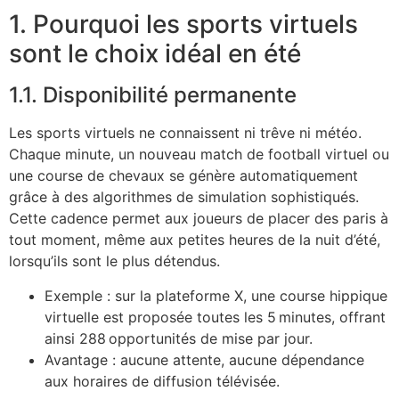
1. Pourquoi les sports virtuels
sont le choix idéal en été
1.1. Disponibilité permanente
Les sports virtuels ne connaissent ni trêve ni météo.
Chaque minute, un nouveau match de football virtuel ou
une course de chevaux se génère automatiquement
grâce à des algorithmes de simulation sophistiqués.
Cette cadence permet aux joueurs de placer des paris à
tout moment, même aux petites heures de la nuit d’été,
lorsqu’ils sont le plus détendus.
Exemple : sur la plateforme X, une course hippique
virtuelle est proposée toutes les 5 minutes, offrant
ainsi 288 opportunités de mise par jour.
Avantage : aucune attente, aucune dépendance
aux horaires de diffusion télévisée.