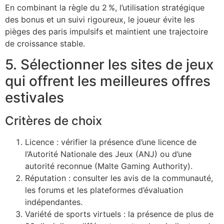
En combinant la règle du 2 %, l’utilisation stratégique
des bonus et un suivi rigoureux, le joueur évite les
pièges des paris impulsifs et maintient une trajectoire
de croissance stable.
5. Sélectionner les sites de jeux
qui offrent les meilleures offres
estivales
Critères de choix
Licence : vérifier la présence d’une licence de
l’Autorité Nationale des Jeux (ANJ) ou d’une
autorité reconnue (Malte Gaming Authority).
Réputation : consulter les avis de la communauté,
les forums et les plateformes d’évaluation
indépendantes.
Variété de sports virtuels : la présence de plus de