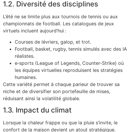
1.2. Diversité des disciplines
L’été ne se limite plus aux tournois de tennis ou aux
championnats de football. Les catalogues de jeux
virtuels incluent aujourd’hui :
Courses de lévriers, galop, et trot.
Football, basket, rugby, tennis simulés avec des IA
réalistes.
e‑sports (League of Legends, Counter‑Strike) où
les équipes virtuelles reproduisent les stratégies
humaines.
Cette variété permet à chaque parieur de trouver sa
niche et de diversifier son portefeuille de mises,
réduisant ainsi la volatilité globale.
1.3. Impact du climat
Lorsque la chaleur frappe ou que la pluie s’invite, le
confort de la maison devient un atout stratégique.