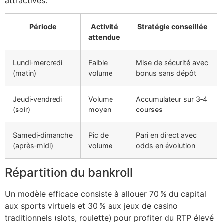
attractives.
Période
Activité
Stratégie conseillée
attendue
Lundi‑mercredi
Faible
Mise de sécurité avec
(matin)
volume
bonus sans dépôt
Jeudi‑vendredi
Volume
Accumulateur sur 3‑4
(soir)
moyen
courses
Samedi‑dimanche
Pic de
Pari en direct avec
(après‑midi)
volume
odds en évolution
Répartition du bankroll
Un modèle efficace consiste à allouer 70 % du capital
aux sports virtuels et 30 % aux jeux de casino
traditionnels (slots, roulette) pour profiter du RTP élevé