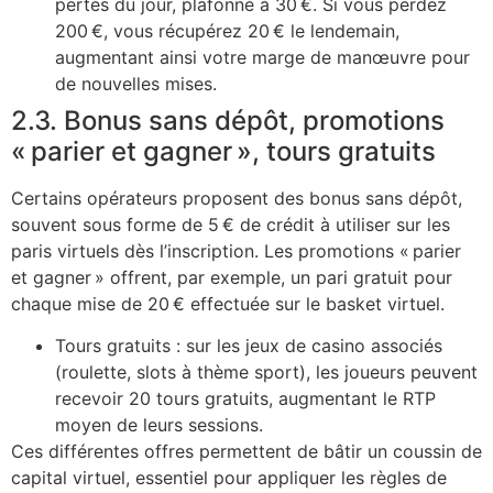
pertes du jour, plafonné à 30 €. Si vous perdez
200 €, vous récupérez 20 € le lendemain,
augmentant ainsi votre marge de manœuvre pour
de nouvelles mises.
2.3. Bonus sans dépôt, promotions
« parier et gagner », tours gratuits
Certains opérateurs proposent des bonus sans dépôt,
souvent sous forme de 5 € de crédit à utiliser sur les
paris virtuels dès l’inscription. Les promotions « parier
et gagner » offrent, par exemple, un pari gratuit pour
chaque mise de 20 € effectuée sur le basket virtuel.
Tours gratuits : sur les jeux de casino associés
(roulette, slots à thème sport), les joueurs peuvent
recevoir 20 tours gratuits, augmentant le RTP
moyen de leurs sessions.
Ces différentes offres permettent de bâtir un coussin de
capital virtuel, essentiel pour appliquer les règles de