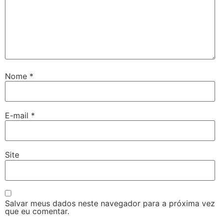
Nome
*
E-mail
*
Site
Salvar meus dados neste navegador para a próxima vez
que eu comentar.