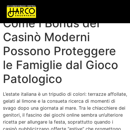
Estate Responsabile:
Come i Bonus dei
Casinò Moderni
Possono Proteggere
le Famiglie dal Gioco
Patologico
L’estate italiana è un tripudio di colori: terrazze affollate,
gelati al limone e la consueta ricerca di momenti di
svago dopo una giornata al mare. Tra le chiacchiere dei
genitori, il fascino dei giochi online sembra un’ulteriore
ricetta per allungare la festa, soprattutto quando i
casinò pubblicizzano offerte “estive” che promettono