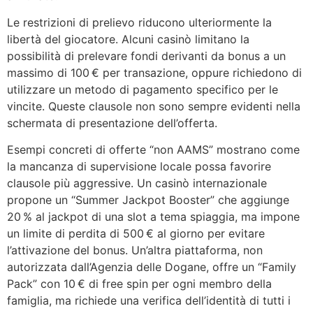
Le restrizioni di prelievo riducono ulteriormente la
libertà del giocatore. Alcuni casinò limitano la
possibilità di prelevare fondi derivanti da bonus a un
massimo di 100 € per transazione, oppure richiedono di
utilizzare un metodo di pagamento specifico per le
vincite. Queste clausole non sono sempre evidenti nella
schermata di presentazione dell’offerta.
Esempi concreti di offerte “non AAMS” mostrano come
la mancanza di supervisione locale possa favorire
clausole più aggressive. Un casinò internazionale
propone un “Summer Jackpot Booster” che aggiunge
20 % al jackpot di una slot a tema spiaggia, ma impone
un limite di perdita di 500 € al giorno per evitare
l’attivazione del bonus. Un’altra piattaforma, non
autorizzata dall’Agenzia delle Dogane, offre un “Family
Pack” con 10 € di free spin per ogni membro della
famiglia, ma richiede una verifica dell’identità di tutti i