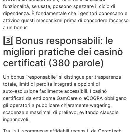
funzionalità, se usate, possono spezzare il ciclo di
dipendenza. È fondamentale che i genitori conoscano e
attivino questi meccanismi prima di concedere l’accesso
a un bonus.
3️⃣ Bonus responsabili: le
migliori pratiche dei casinò
certificati (380 parole)
Un bonus “responsabile” si distingue per trasparenza
totale, limiti di perdita integrati e opzioni di
auto‑esclusione facilmente accessibili. I casinò
certificati da enti come GamCare o eCOGRA obbligano
gli operatori a pubblicare chiaramente wagering,
scadenze e massimali di prelievo, evitando clausole
ingannevoli.
Tra i siti scommesse affidabili recensiti da Cercotech,