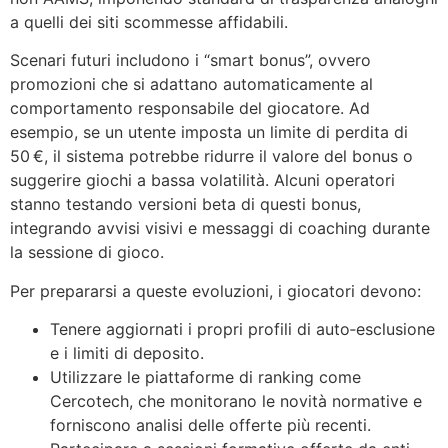
a quelli dei siti scommesse affidabili.
Scenari futuri includono i “smart bonus”, ovvero
promozioni che si adattano automaticamente al
comportamento responsabile del giocatore. Ad
esempio, se un utente imposta un limite di perdita di
50 €, il sistema potrebbe ridurre il valore del bonus o
suggerire giochi a bassa volatilità. Alcuni operatori
stanno testando versioni beta di questi bonus,
integrando avvisi visivi e messaggi di coaching durante
la sessione di gioco.
Per prepararsi a queste evoluzioni, i giocatori devono:
Tenere aggiornati i propri profili di auto‑esclusione
e i limiti di deposito.
Utilizzare le piattaforme di ranking come
Cercotech, che monitorano le novità normative e
forniscono analisi delle offerte più recenti.