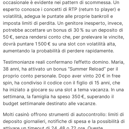
occasionale è evidente nei pattern di scommessa. Un
esperto conosce i concetti di RTP (return to player) e
volatilità, adegua le puntate alle proprie bankroll e
imposta limiti di perdita. Un genitore inesperto, invece,
potrebbe accettare un bonus di 30 % su un deposito di
50 €, senza rendersi conto che, per prelevare le vincite,
dovrà puntare 1 500 € su una slot con volatilità alta,
aumentando la probabilità di perdere rapidamente.
Testimonianze reali confermano l’effetto domino. Maria,
38 anni, ha attivato un bonus “Summer Reload” per il
proprio conto personale. Dopo aver vinto 20 € in free
spin, ha condiviso il codice con il figlio di 15 anni, che
ha iniziato a giocare su una slot a tema vacanza. In una
settimana, la famiglia ha speso 350 €, superando il
budget settimanale destinato alle vacanze.
Molti casinò offrono strumenti di autocontrollo: limiti di
deposito giornalieri, notifiche di spesa e la possibilità di
attivare un timeout di 24, 48 o 72 ore. Queste