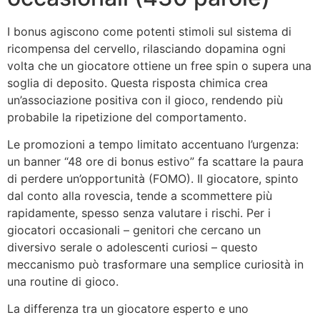
I bonus agiscono come potenti stimoli sul sistema di
ricompensa del cervello, rilasciando dopamina ogni
volta che un giocatore ottiene un free spin o supera una
soglia di deposito. Questa risposta chimica crea
un’associazione positiva con il gioco, rendendo più
probabile la ripetizione del comportamento.
Le promozioni a tempo limitato accentuano l’urgenza:
un banner “48 ore di bonus estivo” fa scattare la paura
di perdere un’opportunità (FOMO). Il giocatore, spinto
dal conto alla rovescia, tende a scommettere più
rapidamente, spesso senza valutare i rischi. Per i
giocatori occasionali – genitori che cercano un
diversivo serale o adolescenti curiosi – questo
meccanismo può trasformare una semplice curiosità in
una routine di gioco.
La differenza tra un giocatore esperto e uno