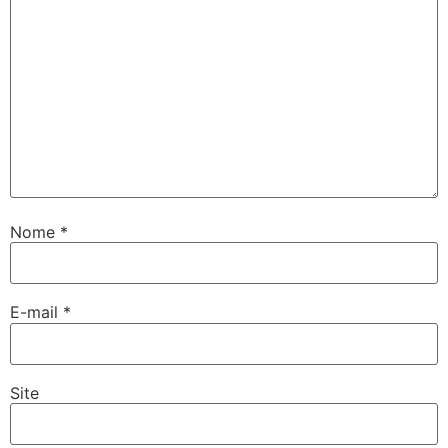
Nome
*
E-mail
*
Site