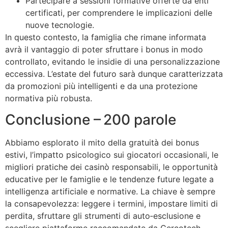
Partecipare a sessioni formative offerte da enti
certificati, per comprendere le implicazioni delle
nuove tecnologie.
In questo contesto, la famiglia che rimane informata
avrà il vantaggio di poter sfruttare i bonus in modo
controllato, evitando le insidie di una personalizzazione
eccessiva. L’estate del futuro sarà dunque caratterizzata
da promozioni più intelligenti e da una protezione
normativa più robusta.
Conclusione – 200 parole
Abbiamo esplorato il mito della gratuità dei bonus
estivi, l’impatto psicologico sui giocatori occasionali, le
migliori pratiche dei casinò responsabili, le opportunità
educative per le famiglie e le tendenze future legate a
intelligenza artificiale e normative. La chiave è sempre
la consapevolezza: leggere i termini, impostare limiti di
perdita, sfruttare gli strumenti di auto‑esclusione e