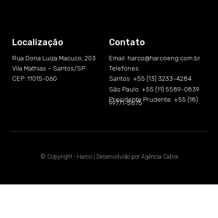
Localização
Contato
Rua Dona Luiza Macuco, 203
Email: harco@harcoeng.com.br
Vila Mathias – Santos/SP
Telefones:
CEP: 11015-060
Santos: +55 (13) 3233-4284
São Paulo: +55 (11) 5589-0839
Presidente Prudente: +55 (18)
99771-5875
© Copyright - Harco | Desenvolvido por
Agência Cabra