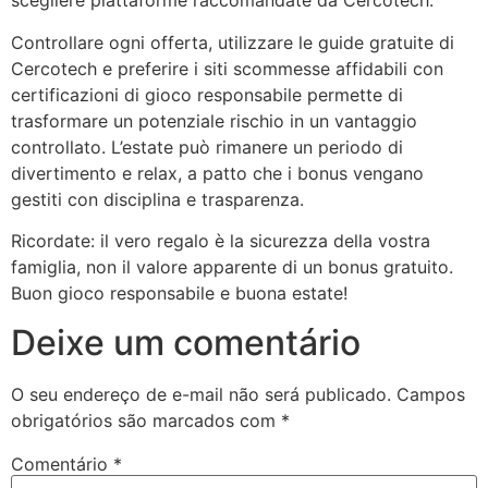
scegliere piattaforme raccomandate da Cercotech.
Controllare ogni offerta, utilizzare le guide gratuite di
Cercotech e preferire i siti scommesse affidabili con
certificazioni di gioco responsabile permette di
trasformare un potenziale rischio in un vantaggio
controllato. L’estate può rimanere un periodo di
divertimento e relax, a patto che i bonus vengano
gestiti con disciplina e trasparenza.
Ricordate: il vero regalo è la sicurezza della vostra
famiglia, non il valore apparente di un bonus gratuito.
Buon gioco responsabile e buona estate!
Deixe um comentário
O seu endereço de e-mail não será publicado.
Campos
obrigatórios são marcados com
*
Comentário
*