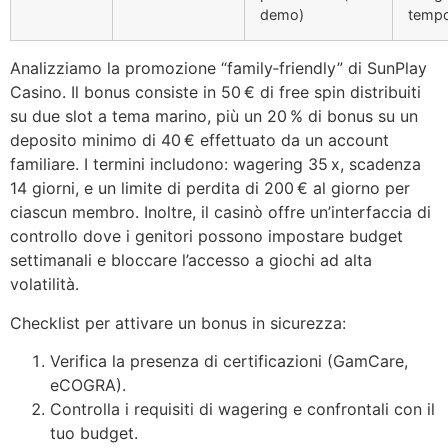
demo)
tempo
Analizziamo la promozione “family‑friendly” di SunPlay
Casino. Il bonus consiste in 50 € di free spin distribuiti
su due slot a tema marino, più un 20 % di bonus su un
deposito minimo di 40 € effettuato da un account
familiare. I termini includono: wagering 35 x, scadenza
14 giorni, e un limite di perdita di 200 € al giorno per
ciascun membro. Inoltre, il casinò offre un’interfaccia di
controllo dove i genitori possono impostare budget
settimanali e bloccare l’accesso a giochi ad alta
volatilità.
Checklist per attivare un bonus in sicurezza:
Verifica la presenza di certificazioni (GamCare,
eCOGRA).
Controlla i requisiti di wagering e confrontali con il
tuo budget.