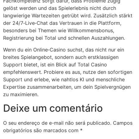
Fachkompetenz sorgt dafür, dass Probleme zügig
gelöst werden und das Spielerlebnis nicht durch
langwierige Wartezeiten getrübt wird. Zusätzlich stärkt
der 24/7‑Live‑Chat das Vertrauen in die Plattform,
besonders bei Themen wie Willkommensbonus,
Registrierung bei Total und schnellen Auszahlungen.
Wenn du ein Online‑Casino suchst, das nicht nur ein
breites Spielangebot, sondern auch erstklassigen
Support bietet, ist ein Blick auf Total Casino
empfehlenswert. Probiere es aus, nutze den sofortigen
Support und erlebe, wie nahtlos KI und menschliche
Expertise zusammenarbeiten, um dein Spielvergnügen
zu maximieren.
Deixe um comentário
O seu endereço de e-mail não será publicado.
Campos
obrigatórios são marcados com
*