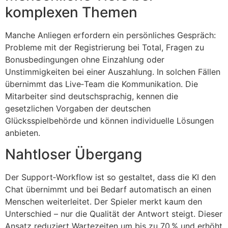
komplexen Themen
Manche Anliegen erfordern ein persönliches Gespräch:
Probleme mit der Registrierung bei Total, Fragen zu
Bonusbedingungen ohne Einzahlung oder
Unstimmigkeiten bei einer Auszahlung. In solchen Fällen
übernimmt das Live‑Team die Kommunikation. Die
Mitarbeiter sind deutschsprachig, kennen die
gesetzlichen Vorgaben der deutschen
Glücksspielbehörde und können individuelle Lösungen
anbieten.
Nahtloser Übergang
Der Support‑Workflow ist so gestaltet, dass die KI den
Chat übernimmt und bei Bedarf automatisch an einen
Menschen weiterleitet. Der Spieler merkt kaum den
Unterschied – nur die Qualität der Antwort steigt. Dieser
Ansatz reduziert Wartezeiten um bis zu 70 % und erhöht