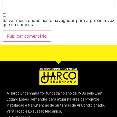
Salvar meus dados neste navegador para a próxima vez
que eu comentar.
A Harco Engenharia foi fundada no ano de 1988 pelo Engº
Edgard Lopes Hernandes para atuar na área de Projetos,
Instalação e Manutenção de Sistemas de Ar Condicionado,
Ventilação e Exaustão Mecânica.