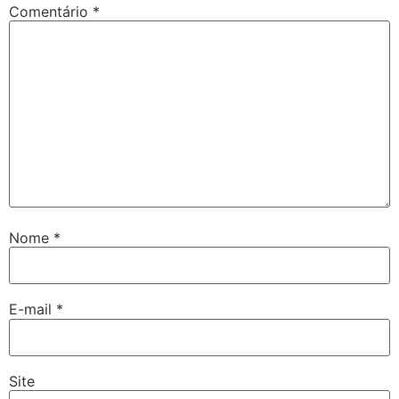
Comentário
*
Nome
*
E-mail
*
Site