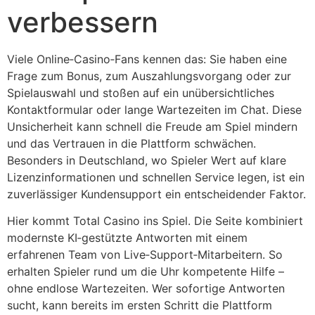
verbessern
Viele Online‑Casino‑Fans kennen das: Sie haben eine
Frage zum Bonus, zum Auszahlungsvorgang oder zur
Spielauswahl und stoßen auf ein unübersichtliches
Kontaktformular oder lange Wartezeiten im Chat. Diese
Unsicherheit kann schnell die Freude am Spiel mindern
und das Vertrauen in die Plattform schwächen.
Besonders in Deutschland, wo Spieler Wert auf klare
Lizenzinformationen und schnellen Service legen, ist ein
zuverlässiger Kundensupport ein entscheidender Faktor.
Hier kommt Total Casino ins Spiel. Die Seite kombiniert
modernste KI‑gestützte Antworten mit einem
erfahrenen Team von Live‑Support‑Mitarbeitern. So
erhalten Spieler rund um die Uhr kompetente Hilfe –
ohne endlose Wartezeiten. Wer sofortige Antworten
sucht, kann bereits im ersten Schritt die Plattform