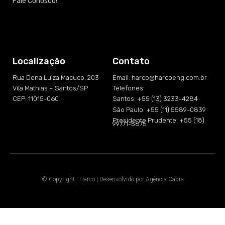
Fale Conosco!
Localização
Contato
Rua Dona Luiza Macuco, 203
Email: harco@harcoeng.com.br
Vila Mathias – Santos/SP
Telefones:
CEP: 11015-060
Santos: +55 (13) 3233-4284
São Paulo: +55 (11) 5589-0839
Presidente Prudente: +55 (18)
99771-5875
© Copyright - Harco | Desenvolvido por
Agência Cabra