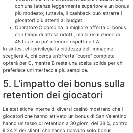
con una latenza leggermente superiore e un bonus
più modesto; tuttavia, il cashback può attrarre i
giocatori più attenti al budget.
Operatore C combina la migliore offerta di bonus
con tempi di attesa ridotti, ma la risoluzione di
45 fps è un po’ inferiore rispetto ad A.
In sintesi, chi privilegia la nitidezza dell’immagine
sceglierà A, chi cerca un’offerta “cuore” completa
opterà per C, mentre B resta una scelta solida per chi
preferisce un’interfaccia più semplice.
5. L’impatto dei bonus sulla
retention dei giocatori
Le statistiche interne di diversi casinò mostrano che i
giocatori che hanno attivato un bonus di San Valentino
hanno un tasso di retention a 30 giorni del 38 %, contro
il 24 % dei clienti che hanno ricevuto solo bonus