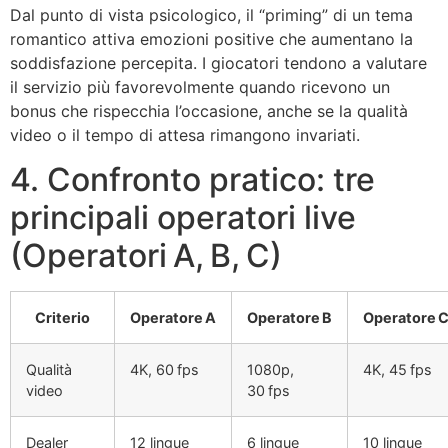
Dal punto di vista psicologico, il “priming” di un tema
romantico attiva emozioni positive che aumentano la
soddisfazione percepita. I giocatori tendono a valutare
il servizio più favorevolmente quando ricevono un
bonus che rispecchia l’occasione, anche se la qualità
video o il tempo di attesa rimangono invariati.
4. Confronto pratico: tre
principali operatori live
(Operatori A, B, C)
Criterio
Operatore A
Operatore B
Operatore 
Qualità
4K, 60 fps
1080p,
4K, 45 fps
video
30 fps
Dealer
12 lingue
6 lingue
10 lingue