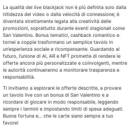
La qualità del live blackjack non è più definita solo dalla
nitidezza del video o dalla velocità di connessione; è
diventata strettamente legata alla creatività delle
promozioni, soprattutto durante eventi stagionali come
San Valentino. Bonus tematici, cashback romantico e
tornei a coppie trasformano un semplice tavolo in
un’esperienza sociale e ricompensante. Guardando al
futuro, l’unione di AI, AR e NFT promette di rendere le
offerte ancora più personalizzate e coinvolgenti, mentre
le autorità continueranno a monitorare trasparenza e
responsabilità.
Ti invitiamo a esplorare le offerte descritte, a provare
un tavolo live con un bonus di San Valentino e a
ricordare di giocare in modo responsabile, leggendo
sempre i termini e impostando limiti di spesa adeguati.
Buona fortuna e… che le carte siano sempre a tuo
favore!