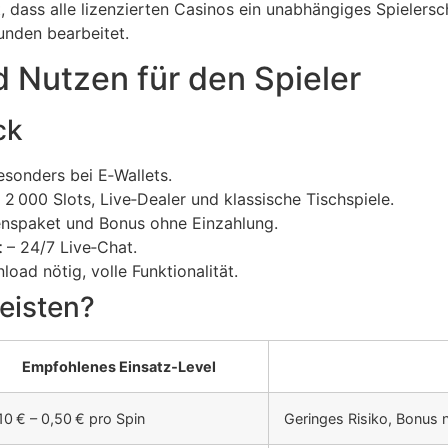
 dass alle lizenzierten Casinos ein unabhängiges Spielersc
unden bearbeitet.
 Nutzen für den Spieler
ck
sonders bei E‑Wallets.
 2 000 Slots, Live‑Dealer und klassische Tischspiele.
nspaket und Bonus ohne Einzahlung.
t
– 24/7 Live‑Chat.
oad nötig, volle Funktionalität.
meisten?
Empfohlenes Einsatz‑Level
10 € – 0,50 € pro Spin
Geringes Risiko, Bonus n