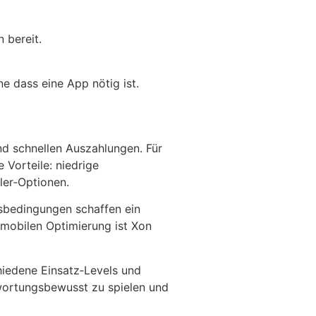
 bereit.
e dass eine App nötig ist.
nd schnellen Auszahlungen. Für
e Vorteile: niedrige
ller‑Optionen.
usbedingungen schaffen ein
mobilen Optimierung ist Xon
chiedene Einsatz‑Levels und
twortungsbewusst zu spielen und