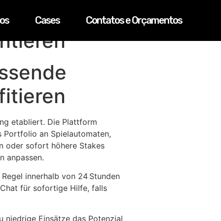
assende
ços
Cases
Contatos e Orçamentos
itieren
assende
itieren
g etabliert. Die Plattform
 Portfolio an Spielautomaten,
ten oder sofort höhere Stakes
en anpassen.
r Regel innerhalb von 24 Stunden
at für sofortige Hilfe, falls
u niedrige Einsätze das Potenzial