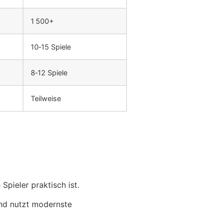
1 500+
10‑15 Spiele
8‑12 Spiele
Teilweise
pieler praktisch ist.
und nutzt modernste