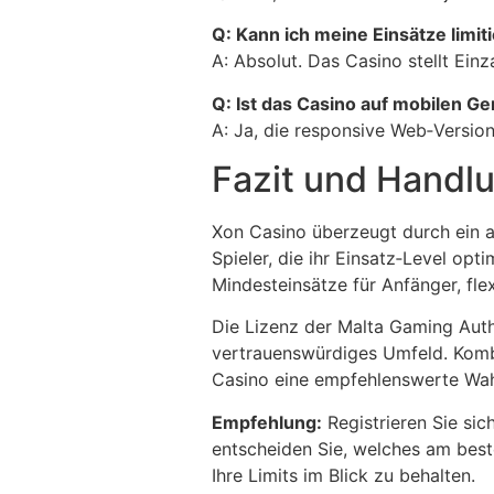
Q: Kann ich meine Einsätze limi
A: Absolut. Das Casino stellt Einz
Q: Ist das Casino auf mobilen Ge
A: Ja, die responsive Web‑Version
Fazit und Hand
Xon Casino überzeugt durch ein a
Spieler, die ihr Einsatz‑Level opt
Mindesteinsätze für Anfänger, flex
Die Lizenz der Malta Gaming Auth
vertrauenswürdiges Umfeld. Komb
Casino eine empfehlenswerte Wahl
Empfehlung:
Registrieren Sie sic
entscheiden Sie, welches am best
Ihre Limits im Blick zu behalten.