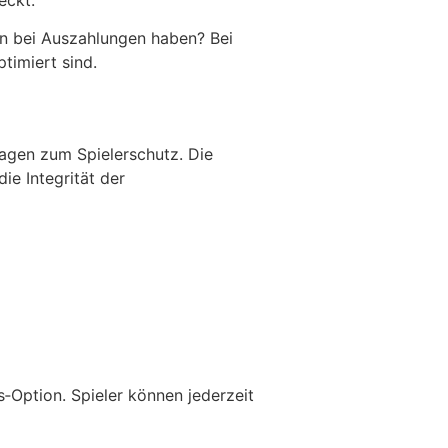
n bei Auszahlungen haben? Bei
timiert sind.
lagen zum Spielerschutz. Die
ie Integrität der
‑Option. Spieler können jederzeit