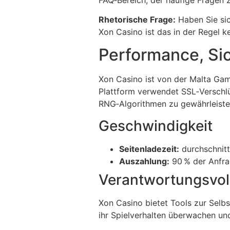
Rhetorische Frage:
Haben Sie sic
Xon Casino ist das in der Regel k
Performance, Sic
Xon Casino ist von der Malta Gam
Plattform verwendet SSL‑Verschlüs
RNG‑Algorithmen zu gewährleiste
Geschwindigkeit
Seitenladezeit:
durchschnitt
Auszahlung:
90 % der Anfra
Verantwortungsvoll
Xon Casino bietet Tools zur Selbs
ihr Spielverhalten überwachen und