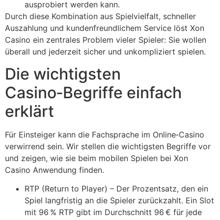
ausprobiert werden kann.
Durch diese Kombination aus Spielvielfalt, schneller
Auszahlung und kundenfreundlichem Service löst Xon
Casino ein zentrales Problem vieler Spieler: Sie wollen
überall und jederzeit sicher und unkompliziert spielen.
Die wichtigsten
Casino‑Begriffe einfach
erklärt
Für Einsteiger kann die Fachsprache im Online‑Casino
verwirrend sein. Wir stellen die wichtigsten Begriffe vor
und zeigen, wie sie beim mobilen Spielen bei Xon
Casino Anwendung finden.
RTP (Return to Player) – Der Prozentsatz, den ein
Spiel langfristig an die Spieler zurückzahlt. Ein Slot
mit 96 % RTP gibt im Durchschnitt 96 € für jede