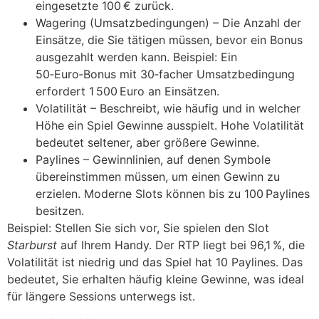
eingesetzte 100 € zurück.
Wagering (Umsatzbedingungen) – Die Anzahl der
Einsätze, die Sie tätigen müssen, bevor ein Bonus
ausgezahlt werden kann. Beispiel: Ein
50‑Euro‑Bonus mit 30‑facher Umsatzbedingung
erfordert 1 500 Euro an Einsätzen.
Volatilität – Beschreibt, wie häufig und in welcher
Höhe ein Spiel Gewinne ausspielt. Hohe Volatilität
bedeutet seltener, aber größere Gewinne.
Paylines – Gewinnlinien, auf denen Symbole
übereinstimmen müssen, um einen Gewinn zu
erzielen. Moderne Slots können bis zu 100 Paylines
besitzen.
Beispiel: Stellen Sie sich vor, Sie spielen den Slot
Starburst
auf Ihrem Handy. Der RTP liegt bei 96,1 %, die
Volatilität ist niedrig und das Spiel hat 10 Paylines. Das
bedeutet, Sie erhalten häufig kleine Gewinne, was ideal
für längere Sessions unterwegs ist.