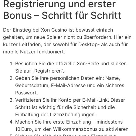
Registrierung und erster
Bonus – Schritt für Schritt
Der Einstieg bei Xon Casino ist bewusst einfach
gehalten, um neue Spieler nicht zu überfordern. Hier ein
kurzer Leitfaden, der sowohl für Desktop‑ als auch für
mobile Nutzer funktioniert.
Besuchen Sie die offizielle Xon‑Seite und klicken
Sie auf „Registrieren“.
Geben Sie Ihre persönlichen Daten ein: Name,
Geburtsdatum, E‑Mail‑Adresse und ein sicheres
Passwort.
Verifizieren Sie Ihr Konto per E‑Mail‑Link. Dieser
Schritt ist wichtig für die Sicherheit und die
Einhaltung der Lizenzbedingungen.
Machen Sie Ihre erste Einzahlung – mindestens
10 Euro, um den Willkommensbonus zu aktivieren.