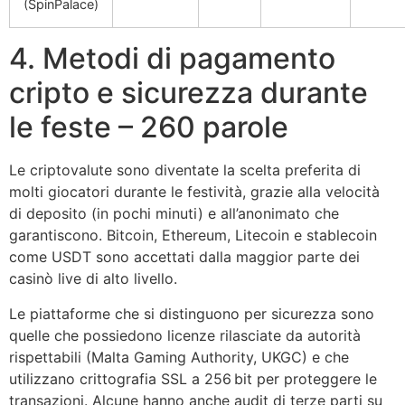
(SpinPalace)
4. Metodi di pagamento
cripto e sicurezza durante
le feste – 260 parole
Le criptovalute sono diventate la scelta preferita di
molti giocatori durante le festività, grazie alla velocità
di deposito (in pochi minuti) e all’anonimato che
garantiscono. Bitcoin, Ethereum, Litecoin e stablecoin
come USDT sono accettati dalla maggior parte dei
casinò live di alto livello.
Le piattaforme che si distinguono per sicurezza sono
quelle che possiedono licenze rilasciate da autorità
rispettabili (Malta Gaming Authority, UKGC) e che
utilizzano crittografia SSL a 256 bit per proteggere le
transazioni. Alcune hanno anche audit di terze parti su