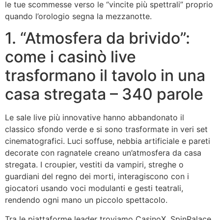
le tue scommesse verso le “vincite più spettrali” proprio
quando l’orologio segna la mezzanotte.
1. “Atmosfera da brivido”:
come i casinò live
trasformano il tavolo in una
casa stregata – 340 parole
Le sale live più innovative hanno abbandonato il
classico sfondo verde e si sono trasformate in veri set
cinematografici. Luci soffuse, nebbia artificiale e pareti
decorate con ragnatele creano un’atmosfera da casa
stregata. I croupier, vestiti da vampiri, streghe o
guardiani del regno dei morti, interagiscono con i
giocatori usando voci modulanti e gesti teatrali,
rendendo ogni mano un piccolo spettacolo.
Tra le piattaforme leader troviamo CasinoX, SpinPalace