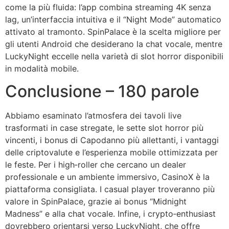
come la più fluida: l’app combina streaming 4K senza
lag, un’interfaccia intuitiva e il “Night Mode” automatico
attivato al tramonto. SpinPalace è la scelta migliore per
gli utenti Android che desiderano la chat vocale, mentre
LuckyNight eccelle nella varietà di slot horror disponibili
in modalità mobile.
Conclusione – 180 parole
Abbiamo esaminato l’atmosfera dei tavoli live
trasformati in case stregate, le sette slot horror più
vincenti, i bonus di Capodanno più allettanti, i vantaggi
delle criptovalute e l’esperienza mobile ottimizzata per
le feste. Per i high‑roller che cercano un dealer
professionale e un ambiente immersivo, CasinoX è la
piattaforma consigliata. I casual player troveranno più
valore in SpinPalace, grazie ai bonus “Midnight
Madness” e alla chat vocale. Infine, i crypto‑enthusiast
dovrebbero orientarsi verso LuckyNight, che offre