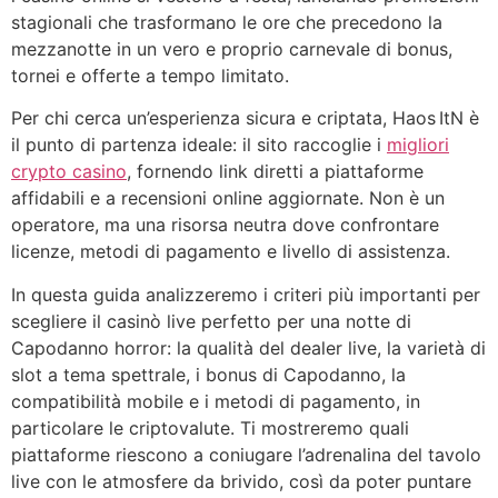
stagionali che trasformano le ore che precedono la
mezzanotte in un vero e proprio carnevale di bonus,
tornei e offerte a tempo limitato.
Per chi cerca un’esperienza sicura e criptata, Haos ItN è
il punto di partenza ideale: il sito raccoglie i
migliori
crypto casino
, fornendo link diretti a piattaforme
affidabili e a recensioni online aggiornate. Non è un
operatore, ma una risorsa neutra dove confrontare
licenze, metodi di pagamento e livello di assistenza.
In questa guida analizzeremo i criteri più importanti per
scegliere il casinò live perfetto per una notte di
Capodanno horror: la qualità del dealer live, la varietà di
slot a tema spettrale, i bonus di Capodanno, la
compatibilità mobile e i metodi di pagamento, in
particolare le criptovalute. Ti mostreremo quali
piattaforme riescono a coniugare l’adrenalina del tavolo
live con le atmosfere da brivido, così da poter puntare