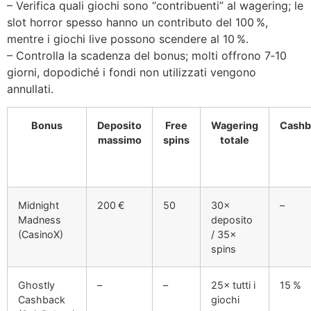
– Verifica quali giochi sono “contribuenti” al wagering; le
slot horror spesso hanno un contributo del 100 %,
mentre i giochi live possono scendere al 10 %.
– Controlla la scadenza del bonus; molti offrono 7‑10
giorni, dopodiché i fondi non utilizzati vengono
annullati.
Bonus
Deposito
Free
Wagering
Cashb
massimo
spins
totale
Midnight
200 €
50
30×
–
Madness
deposito
(CasinoX)
/ 35×
spins
Ghostly
–
–
25× tutti i
15 %
Cashback
giochi