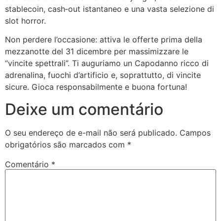
stablecoin, cash‑out istantaneo e una vasta selezione di
slot horror.
Non perdere l’occasione: attiva le offerte prima della
mezzanotte del 31 dicembre per massimizzare le
“vincite spettrali”. Ti auguriamo un Capodanno ricco di
adrenalina, fuochi d’artificio e, soprattutto, di vincite
sicure. Gioca responsabilmente e buona fortuna!
Deixe um comentário
O seu endereço de e-mail não será publicado.
Campos
obrigatórios são marcados com
*
Comentário
*