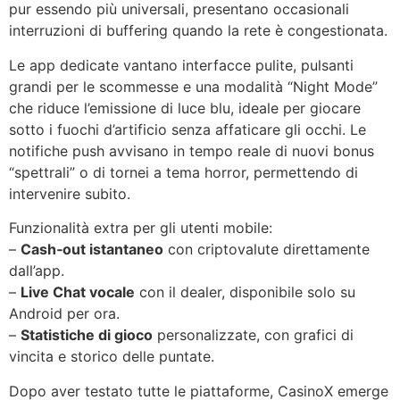
pur essendo più universali, presentano occasionali
interruzioni di buffering quando la rete è congestionata.
Le app dedicate vantano interfacce pulite, pulsanti
grandi per le scommesse e una modalità “Night Mode”
che riduce l’emissione di luce blu, ideale per giocare
sotto i fuochi d’artificio senza affaticare gli occhi. Le
notifiche push avvisano in tempo reale di nuovi bonus
“spettrali” o di tornei a tema horror, permettendo di
intervenire subito.
Funzionalità extra per gli utenti mobile:
–
Cash‑out istantaneo
con criptovalute direttamente
dall’app.
–
Live Chat vocale
con il dealer, disponibile solo su
Android per ora.
–
Statistiche di gioco
personalizzate, con grafici di
vincita e storico delle puntate.
Dopo aver testato tutte le piattaforme, CasinoX emerge