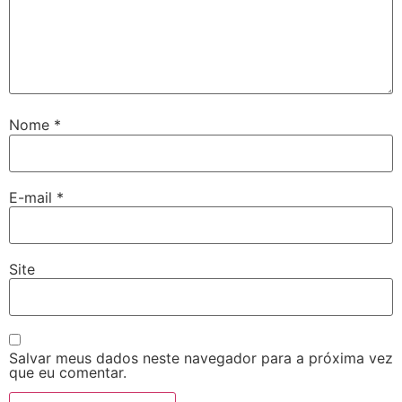
Nome
*
E-mail
*
Site
Salvar meus dados neste navegador para a próxima vez
que eu comentar.